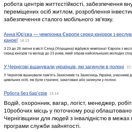
робота центрів життєстійкості, забезпечення вн
переміщених осіб житлом, розроблення інвестиц
забезпечення сталого мобільного зв’язку.
Анна Юр'єва — чемпіонка Європи серед юніорок з веслув
каное!
16:13
З 23 до 26 липня в місті Сегед (Угорщина) відбувся чемпіонат Європи з вес
серед юніорів та молоді до 23 років, який зібрав найсильніших молодих спо
У Чернігові вшанували українців, які загинули в полоні
15:
У Чернігові вшанували пам’ять Захисників та Захисниць України, учасників
цивільних осіб, які були страчені, закатовані або загинули у полоні.
Робота без бар’єрів
15:14
Водій, охоронник, вагар, логіст, менеджер, робі
10робочих місць у поточному році облаштован
Чернігівщини для людей з інвалідністю в межах
програми служби зайнятості.