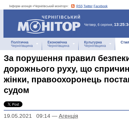
Інформ-агенція «Чернігівський монітор»:
RSS
Twitter
Facebook
Інформ-агенція
«Чернігівський монітор»
13:25:3
Четвер, 6 серпня,
Політична
Економічна
Культурна
Стил
Чернігівщина
Чернігівщина
Чернігівщина
За порушення правил безпек
дорожнього руху, що спричи
жінки, правоохоронець поста
судом
19.05.2021 09:14
—
Агенцiя