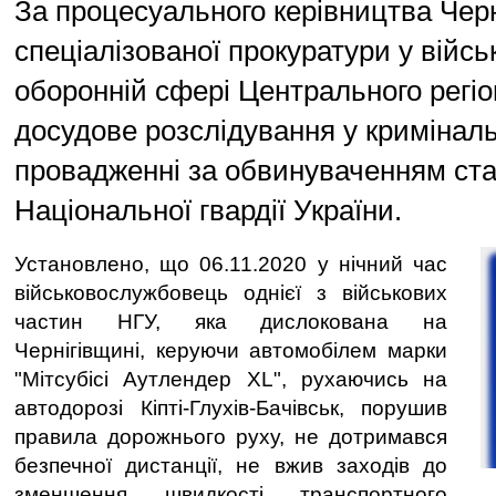
За процесуального керівництва Черн
спеціалізованої прокуратури у війсь
оборонній сфері Центрального регі
досудове розслідування у кримінал
провадженні за обвинуваченням ст
Національної гвардії України.
Установлено, що 06.11.2020 у нічний час
військовослужбовець однієї з військових
частин НГУ, яка дислокована на
Чернігівщині, керуючи автомобілем марки
"Мітсубісі Аутлендер ХL", рухаючись на
автодорозі Кіпті-Глухів-Бачівськ, порушив
правила дорожнього руху, не дотримався
безпечної дистанції, не вжив заходів до
зменшення швидкості транспортного