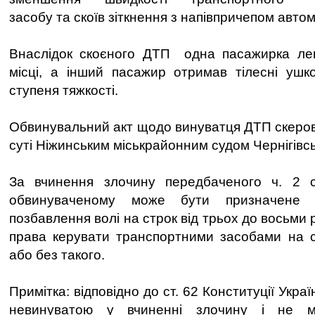
засобу та скоїв зіткнення з напівпричепом авт
Внаслідок скоєного ДТП одна пасажирка лег
місці, а інший пасажир отримав тілесні ушк
ступеня тяжкості.
Обвинувальний акт щодо винуватця ДТП скеров
суті Ніжинським міськрайонним судом Чернігівсь
За вчинення злочину передбаченого ч. 2 с
обвинуваченому може бути призначене 
позбавлення волі на строк від трьох до восьми 
права керувати транспортними засобами на с
або без такого.
Примітка: відповідно до ст. 62 Конституції Укр
невинуватою у вчиненні злочину і не м