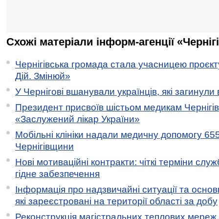
Схожі матеріали інформ-агенції «Черніг
Чернігівська громада стала учасницею проєкту 
Дій. Змінюй»
У Чернігові вшанували українців, які загинули 
Президент присвоїв шістьом медикам Чернігі
«Заслужений лікар України»
Мобільні клініки надали медичну допомогу 65
Чернігівщини
Нові мотиваційні контракти: чіткі терміни служ
гідне забезпечення
Інформація про надзвичайні ситуації та основн
які зареєстровані на території області за добу
Реконструкція магістральних теплових мереж у