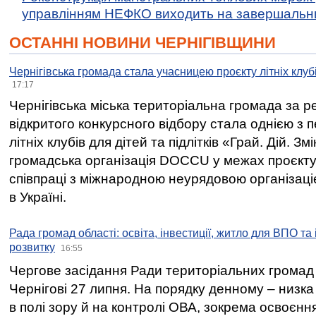
управлінням НЕФКО виходить на завершальн
ОСТАННІ НОВИНИ ЧЕРНІГІВЩИНИ
Чернігівська громада стала учасницею проєкту літніх клуб
17:17
Чернігівська міська територіальна громада за 
відкритого конкурсного відбору стала однією з
літніх клубів для дітей та підлітків «Грай. Дій. З
громадська організація DOCCU у межах проєкту 
співпраці з міжнародною неурядовою організаціє
в Україні.
Рада громад області: освіта, інвестиції, житло для ВПО та
розвитку
16:55
Чергове засідання Ради територіальних громад 
Чернігові 27 липня. На порядку денному – низка
в полі зору й на контролі ОВА, зокрема освоєння