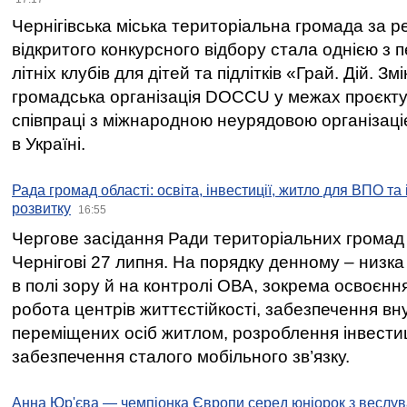
Чернігівська міська територіальна громада за 
відкритого конкурсного відбору стала однією з
літніх клубів для дітей та підлітків «Грай. Дій. З
громадська організація DOCCU у межах проєкту 
співпраці з міжнародною неурядовою організаціє
в Україні.
Рада громад області: освіта, інвестиції, житло для ВПО та
розвитку
16:55
Чергове засідання Ради територіальних громад 
Чернігові 27 липня. На порядку денному – низка
в полі зору й на контролі ОВА, зокрема освоєння
робота центрів життєстійкості, забезпечення вн
переміщених осіб житлом, розроблення інвестиц
забезпечення сталого мобільного зв’язку.
Анна Юр'єва — чемпіонка Європи серед юніорок з веслув