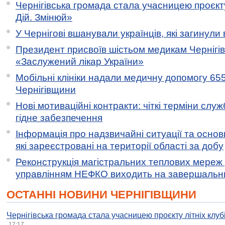
Чернігівська громада стала учасницею проєкту 
Дій. Змінюй»
У Чернігові вшанували українців, які загинули 
Президент присвоїв шістьом медикам Чернігі
«Заслужений лікар України»
Мобільні клініки надали медичну допомогу 65
Чернігівщини
Нові мотиваційні контракти: чіткі терміни служ
гідне забезпечення
Інформація про надзвичайні ситуації та основн
які зареєстровані на території області за добу
Реконструкція магістральних теплових мереж у
управлінням НЕФКО виходить на завершальн
ОСТАННІ НОВИНИ ЧЕРНІГІВЩИНИ
Чернігівська громада стала учасницею проєкту літніх клуб
17:17