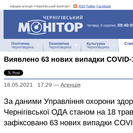
Інформ-агенція «Чернігівський монітор»:
RSS
Twitter
Facebook
Інформ-агенція
«Чернігівський монітор»
09:40:0
Четвер, 6 серпня,
Політична
Економічна
Культурна
Стил
Чернігівщина
Чернігівщина
Чернігівщина
Виявлено 63 нових випадки COVID-
18.05.2021 17:29
—
Агенцiя
За даними Управління охорони здор
Чернігівської ОДА станом на 18 трав
зафіксовано 63 нових випадки COVI