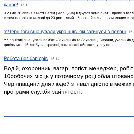
каное!
16:13
З 23 до 26 липня в місті Сегед (Угорщина) відбувся чемпіонат Європи з вес
серед юніорів та молоді до 23 років, який зібрав найсильніших молодих спо
У Чернігові вшанували українців, які загинули в полоні
15:
У Чернігові вшанували пам’ять Захисників та Захисниць України, учасників
цивільних осіб, які були страчені, закатовані або загинули у полоні.
Робота без бар’єрів
15:14
Водій, охоронник, вагар, логіст, менеджер, робі
10робочих місць у поточному році облаштован
Чернігівщини для людей з інвалідністю в межах
програми служби зайнятості.