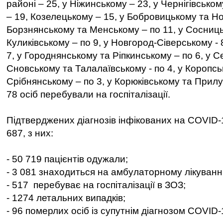
районі – 25, у Ніжинському – 23, у Чернігівськом
– 19, Козелецькому – 15, у Бобровицькому та Но
Борзнянському та Менському – по 11, у Сосниц
Куликівському – по 9, у Новгород-Сіверському -
7, у Городнянському та Ріпкинському – по 6, у С
Сновському та Талалаївському - по 4, у Коропсь
Срібнянському – по 3, у Корюківському та Прилу
78 осіб перебували на госпіталізації.
Підтверджених діагнозів інфікованих на COVID-1
687, з них:
- 50 719 пацієнтів одужали;
- 3 081 знаходиться на амбулаторному лікуванні
- 517 перебуває на госпіталізації в ЗОЗ;
- 1274 летальних випадків;
- 96 померлих осіб із супутнім діагнозом COVID-