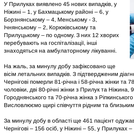
У Прилуках виявлено 45 нових випадків, у
Ніжині – 1, у Бахмацькому районі – 6, у
Борзнянському – 4, Менському - 3,
Ічнянському – 2, Корюківському та
Прилуцькому – по одному. З них 12 хворих
перебувають на госпіталізації, інші
знаходяться на амбулаторному лікуванні.
На жаль, за минулу добу зафіксовано ще
вісім летальних випадків. З підтвердженим діаг
Чернігові померли 81-річна і 58-річна жінки та 78
чоловіки, дві 80-річні жінки з Прилук та Ніжина,
Городнянського та 70-річна жінка з Ріпкинського
Висловлюємо щирі співчуття рідним та близьки
За минулу добу в області ще 461 пацієнт одужав
Чернігові – 156 осіб, у Ніжині – 55, у Прилуках 