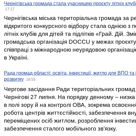
Чернігівська громада стала учасницею проєкту літніх клуб
17:17
Чернігівська міська територіальна громада за 
відкритого конкурсного відбору стала однією з
літніх клубів для дітей та підлітків «Грай. Дій. З
громадська організація DOCCU у межах проєкту 
співпраці з міжнародною неурядовою організаціє
в Україні.
Рада громад області: освіта, інвестиції, житло для ВПО та
розвитку
16:55
Чергове засідання Ради територіальних громад 
Чернігові 27 липня. На порядку денному – низка
в полі зору й на контролі ОВА, зокрема освоєння
робота центрів життєстійкості, забезпечення вн
переміщених осіб житлом, розроблення інвестиц
забезпечення сталого мобільного зв’язку.