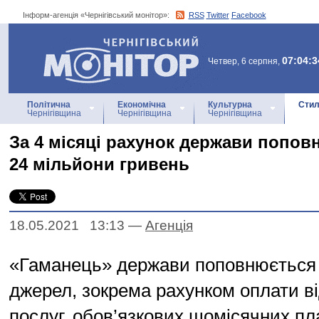
Інформ-агенція «Чернігівський монітор»:
RSS
Twitter
Facebook
Інформ-агенція
«Чернігівський монітор»
07:04:3
Четвер, 6 серпня,
Політична
Економічна
Культурна
Стил
Чернігівщина
Чернігівщина
Чернігівщина
За 4 місяці рахунок держави попов
24 мільйони гривень
18.05.2021 13:13
—
Агенцiя
«Гаманець» держави поповнюється 
джерел, зокрема рахунком оплати в
послуг, обов’язкових щомісячних пла