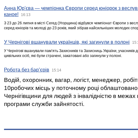
Анна Юр'єва — чемпіонка Європи серед юніорок з веслув
каное!
16:13
З 23 до 26 липня в місті Сегед (Угорщина) відбувся чемпіонат Європи з вес
серед юніорів та молоді до 23 років, який зібрав найсильніших молодих спо
У Чернігові вшанували українців, які загинули в полоні
15:
У Чернігові вшанували пам’ять Захисників та Захисниць України, учасників
цивільних осіб, які були страчені, закатовані або загинули у полоні.
Робота без бар’єрів
15:14
Водій, охоронник, вагар, логіст, менеджер, робі
10робочих місць у поточному році облаштован
Чернігівщини для людей з інвалідністю в межах
програми служби зайнятості.