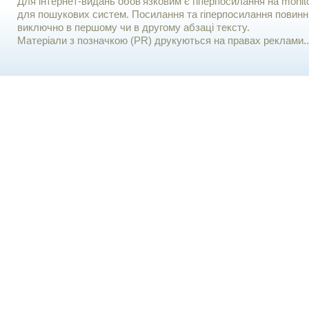
Для iнтернет-видань обов'язковим є гiперпосилання на monito
для пошукових систем. Посилання та гіперпосилання повинні
виключно в першому чи в другому абзаці тексту.
Матеріали з позначкою (PR) друкуються на правах реклами..