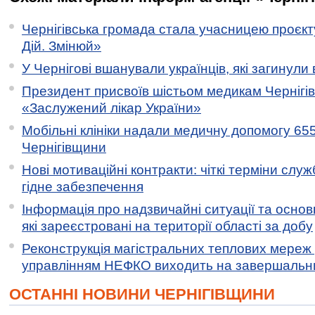
Чернігівська громада стала учасницею проєкту 
Дій. Змінюй»
У Чернігові вшанували українців, які загинули 
Президент присвоїв шістьом медикам Чернігі
«Заслужений лікар України»
Мобільні клініки надали медичну допомогу 65
Чернігівщини
Нові мотиваційні контракти: чіткі терміни служ
гідне забезпечення
Інформація про надзвичайні ситуації та основн
які зареєстровані на території області за добу
Реконструкція магістральних теплових мереж у
управлінням НЕФКО виходить на завершальн
ОСТАННІ НОВИНИ ЧЕРНІГІВЩИНИ