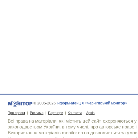
© 2005-2026
Інформ-агенція «Чернігівський монітор»
Про проект
|
Реклама
|
Партнери
|
Контакти
|
Архів
Всі права на матеріали, які містить цей сайт, охороняються у 
законодавством України, в тому числі, про авторське право і 
Використання матерiалiв monitor.cn.ua дозволяється за умов