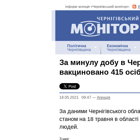
Інформ-агенція «Чернігівський монітор»:
Інформ-агенція
«Чернігівський монітор»
Політична
Економічна
Чернігівщина
Чернігівщина
За минулу добу в Чер
вакциновано 415 осі
18.05.2021 09:47
—
Агенцiя
За даними Чернігівського обла
cтаном на 18 травня в облас
людей.
З них: