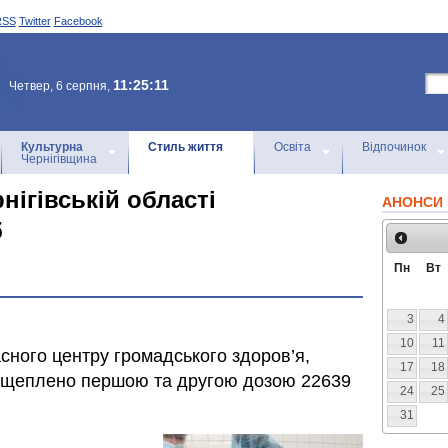
RSS
Twitter
Facebook
11:25:11
Четвер, 6 серпня,
Культурна
Стиль життя
Освіта
Відпочинок
Чернігівщина
нігівській області
АНОНСИ 
б
Пн
Вт
3
4
10
11
сного центру громадського здоров’я,
17
18
ті щеплено першою та другою дозою 22639
24
25
31