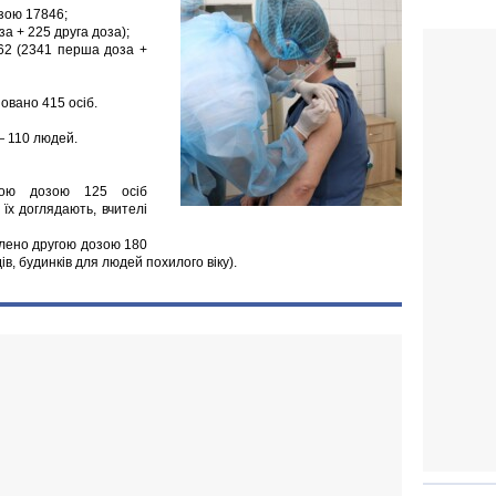
зою 17846;
а + 225 друга доза);
862 (2341 перша доза +
новано 415 осіб.
 110 людей.
гою дозою 125 осіб
 їх доглядають, вчителі
плено другою дозою 180
в, будинків для людей похилого віку).