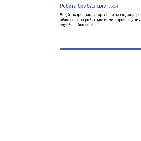
Робота без бар’єрів
15:14
Водій, охоронник, вагар, логіст, менеджер, 
облаштовано роботодавцями Чернігівщини дл
служби зайнятості.