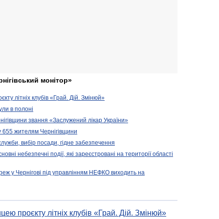
рнігівський монітор»
кту літніх клубів «Грай. Дій. Змінюй»
ули в полоні
нігівщини звання «Заслужений лікар України»
у 655 жителям Чернігівщини
 служби, вибір посади, гідне забезпечення
новні небезпечні події, які зареєстровані на території області
реж у Чернігові під управлінням НЕФКО виходить на
цею проєкту літніх клубів «Грай. Дій. Змінюй»