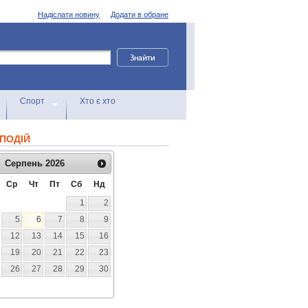
Надіслати новину
Додати в обране
Спорт
Хто є хто
ПОДІЙ
Серпень
2026
Ср
Чт
Пт
Сб
Нд
1
2
5
6
7
8
9
12
13
14
15
16
19
20
21
22
23
26
27
28
29
30