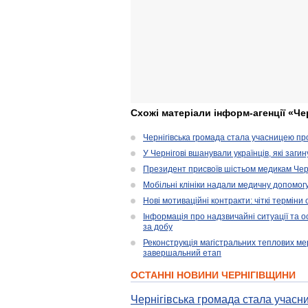
Схожі матеріали інформ-агенції «Че
Чернігівська громада стала учасницею проє
У Чернігові вшанували українців, які загин
Президент присвоїв шістьом медикам Чер
Мобільні клініки надали медичну допомог
Нові мотиваційні контракти: чіткі терміни
Інформація про надзвичайні ситуації та ос
за добу
Реконструкція магістральних теплових ме
завершальний етап
ОСТАННІ НОВИНИ ЧЕРНІГІВЩИНИ
Чернігівська громада стала учасни