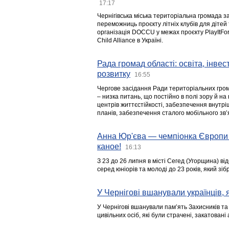
17:17
Чернігівська міська територіальна громада з
переможниць проєкту літніх клубів для дітей 
організація DOCCU у межах проєкту PlayItFo
Child Alliance в Україні.
Рада громад області: освіта, інве
розвитку
16:55
Чергове засідання Ради територіальних гром
– низка питань, що постійно в полі зору й на
центрів життєстійкості, забезпечення внутр
планів, забезпечення сталого мобільного зв’я
Анна Юр'єва — чемпіонка Європи 
каное!
16:13
З 23 до 26 липня в місті Сегед (Угорщина) в
серед юніорів та молоді до 23 років, який з
У Чернігові вшанували українців, я
У Чернігові вшанували пам’ять Захисників т
цивільних осіб, які були страчені, закатовані