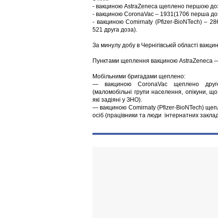
- вакциною AstraZeneca щеплено першою до
- вакциною CoronaVac – 1931(1706 перша доз
- вакциною Comirnaty (Pfizer-BioNTech) – 2
521 друга доза).
За минулу добу в Чернігівській області вакци
Пунктами щеплення вакциною AstraZeneca —
Мобільними бригадами щеплено:
— вакциною CoronaVac щеплено дру
(маломобільні групи населення, опікуни, що
які задіяні у ЗНО).
— вакциною Comirnaty (Pfizer-BioNTech) ще
осіб (працівники та люди інтернатних закладі