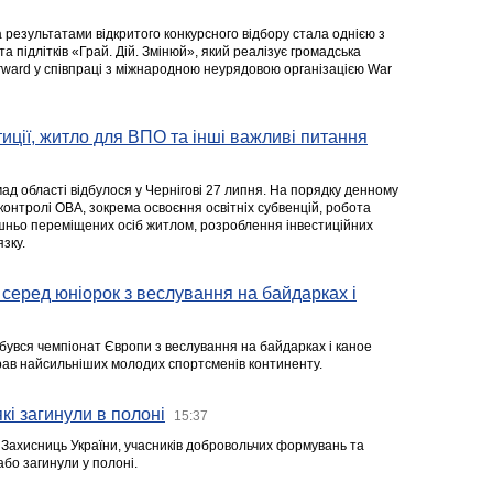
а результатами відкритого конкурсного відбору стала однією з
та підлітків «Грай. Дій. Змінюй», який реалізує громадська
rward у співпраці з міжнародною неурядовою організацією War
стиції, житло для ВПО та інші важливі питання
ад області відбулося у Чернігові 27 липня. На порядку денному
 контролі ОВА, зокрема освоєння освітніх субвенцій, робота
ішньо переміщених осіб житлом, розроблення інвестиційних
зку.
серед юніорок з веслування на байдарках і
ідбувся чемпіонат Європи з веслування на байдарках і каное
ібрав найсильніших молодих спортсменів континенту.
кі загинули в полоні
15:37
а Захисниць України, учасників добровольчих формувань та
 або загинули у полоні.