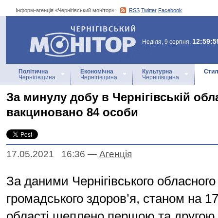
Інформ-агенція «Чернігівський монітор»:
RSS
Twitter
Facebook
Інформ-агенція
«Чернігівський монітор»
12:59:5
Неділя, 9 серпня,
Політична
Економічна
Культурна
Стил
Чернігівщина
Чернігівщина
Чернігівщина
За минулу добу в Чернігівській обл
вакциновано 84 особи
17.05.2021 16:36
—
Агенцiя
За даними Чернігівського обласного
громадського здоров’я, cтаном на 17
області щеплено першою та другою