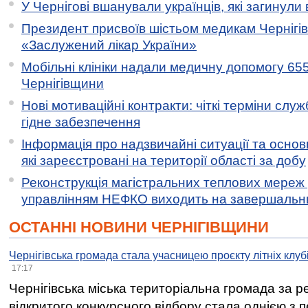
У Чернігові вшанували українців, які загинули 
Президент присвоїв шістьом медикам Чернігі
«Заслужений лікар України»
Мобільні клініки надали медичну допомогу 65
Чернігівщини
Нові мотиваційні контракти: чіткі терміни служ
гідне забезпечення
Інформація про надзвичайні ситуації та основн
які зареєстровані на території області за добу
Реконструкція магістральних теплових мереж у
управлінням НЕФКО виходить на завершальн
ОСТАННІ НОВИНИ ЧЕРНІГІВЩИНИ
Чернігівська громада стала учасницею проєкту літніх клуб
17:17
Чернігівська міська територіальна громада за 
відкритого конкурсного відбору стала однією з