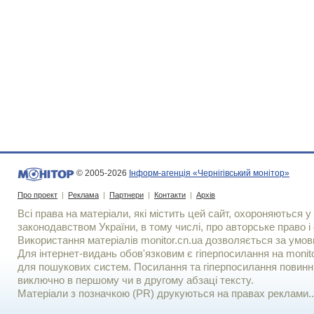
© 2005-2026
Інформ-агенція «Чернігівський монітор»
Про проект
|
Реклама
|
Партнери
|
Контакти
|
Архів
Всі права на матеріали, які містить цей сайт, охороняються у 
законодавством України, в тому числі, про авторське право і 
Використання матерiалiв monitor.cn.ua дозволяється за умов
Для iнтернет-видань обов'язковим є гiперпосилання на monito
для пошукових систем. Посилання та гіперпосилання повинні
виключно в першому чи в другому абзаці тексту.
Матеріали з позначкою (PR) друкуються на правах реклами..