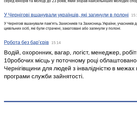
серед юніорів та молоді до 23 років, який зібрав найсильніших молодих спо
У Чернігові вшанували українців, які загинули в полоні
15:
У Чернігові вшанували пам’ять Захисників та Захисниць України, учасників
цивільних осіб, які були страчені, закатовані або загинули у полоні.
Робота без бар’єрів
15:14
Водій, охоронник, вагар, логіст, менеджер, робі
10робочих місць у поточному році облаштован
Чернігівщини для людей з інвалідністю в межах
програми служби зайнятості.