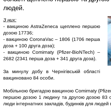
людей.
З них:
- вакциною AstraZeneca щеплено першою
дозою 17736;
- вакциною CoronaVac – 1806 (1706 перша
доза + 100 друга доза);
- вакциною Comirnaty (Pfizer-BioNTech) –
2682 (2341 перша доза + 341 друга доза).
За минулу добу в Чернігівській області
вакциновано 84 особи.
Мобільною бригадою вакциною Comirnaty (Pfize
першою дозою 1 людину та другою дозою 83 о
люди інтернатних закладів, будинків для людей п