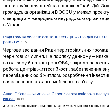
літніх клубів для дітей та підлітків «Грай. Дій. З
громадська організація DOCCU у межах проєкту 
співпраці з міжнародною неурядовою організаціє
в Україні.
Рада громад області: освіта, інвестиції, житло для ВПО та
розвитку
16:55
Чергове засідання Ради територіальних громад 
Чернігові 27 липня. На порядку денному – низка
в полі зору й на контролі ОВА, зокрема освоєння
робота центрів життєстійкості, забезпечення вн
переміщених осіб житлом, розроблення інвестиц
забезпечення сталого мобільного зв’язку.
Анна Юр'єва — чемпіонка Європи серед юніорок з веслув
каное!
16:13
З 23 до 26 липня в місті Сегед (Угорщина) відбувся чемпіонат Європи з вес