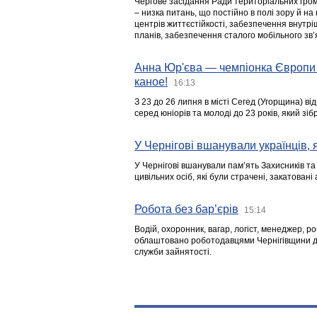
Чергове засідання Ради територіальних гром
– низка питань, що постійно в полі зору й на
центрів життєстійкості, забезпечення внутр
планів, забезпечення сталого мобільного зв’я
Анна Юр'єва — чемпіонка Європи 
каное!
16:13
З 23 до 26 липня в місті Сегед (Угорщина) в
серед юніорів та молоді до 23 років, який з
У Чернігові вшанували українців, я
У Чернігові вшанували пам’ять Захисників т
цивільних осіб, які були страчені, закатовані
Робота без бар’єрів
15:14
Водій, охоронник, вагар, логіст, менеджер, 
облаштовано роботодавцями Чернігівщини дл
служби зайнятості.