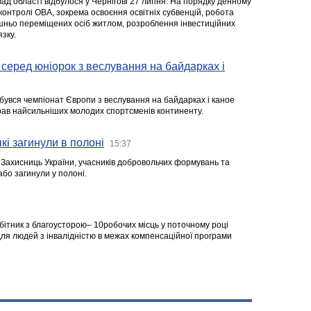
ад області відбулося у Чернігові 27 липня. На порядку денному
 контролі ОВА, зокрема освоєння освітніх субвенцій, робота
ішньо переміщених осіб житлом, розроблення інвестиційних
зку.
серед юніорок з веслування на байдарках і
ідбувся чемпіонат Європи з веслування на байдарках і каное
ібрав найсильніших молодих спортсменів континенту.
кі загинули в полоні
15:37
а Захисниць України, учасників добровольчих формувань та
 або загинули у полоні.
робітник з благоусторою– 10робочих місць у поточному році
я людей з інвалідністю в межах компенсаційної програми