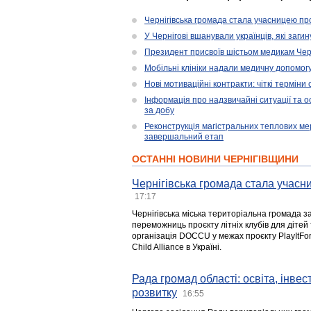
Чернігівська громада стала учасницею проє
У Чернігові вшанували українців, які загин
Президент присвоїв шістьом медикам Чер
Мобільні клініки надали медичну допомог
Нові мотиваційні контракти: чіткі терміни
Інформація про надзвичайні ситуації та ос
за добу
Реконструкція магістральних теплових ме
завершальний етап
ОСТАННІ НОВИНИ ЧЕРНІГІВЩИНИ
Чернігівська громада стала учасни
17:17
Чернігівська міська територіальна громада з
переможниць проєкту літніх клубів для дітей 
організація DOCCU у межах проєкту PlayItFo
Child Alliance в Україні.
Рада громад області: освіта, інве
розвитку
16:55