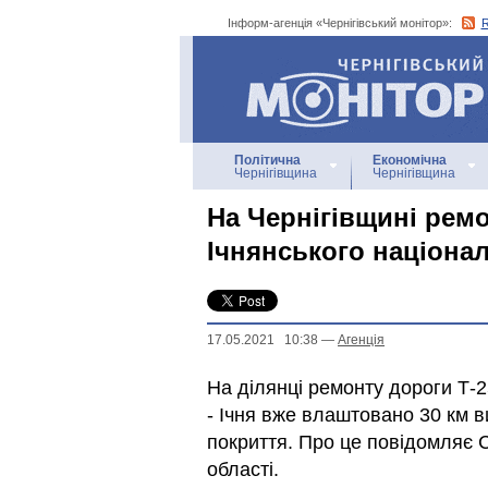
Інформ-агенція «Чернігівський монітор»:
Інформ-агенція
«Чернігівський монітор»
Політична
Економічна
Чернігівщина
Чернігівщина
На Чернігівщині рем
Ічнянського націона
17.05.2021 10:38
—
Агенцiя
На ділянці ремонту дороги Т-
- Ічня вже влаштовано 30 км
покриття. Про це повідомляє С
області.