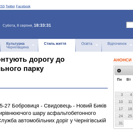
RSS
Twitter
Facebook
18:33:31
Субота, 8 серпня,
Культурна
Стиль життя
Освіта
Відпочинок
Чернігівщина
онтують дорогу до
АНОНСИ 
льного парку
Пн
Вт
3
4
10
11
25-27 Бобровиця - Свидовець - Новий Биків
17
18
 вирівнюючого шару асфальтобетонного
24
25
лужба автомобільних доріг у Чернігівській
31