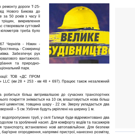
з ремонту дороги Т-25-
від Нового Бикова до
за 50 років з часу її
 тріщин, викривлення
ас створювали суттєвий
 кілометрів треба було
67 Чернігів - Ніжин -
 Тростянець - Сокиринці
івка. Забезпечує рух
ковагового вантажного.
адбання та природно-
аціональний парк.
ізації: ТОВ «ДС ПРОМ
t» LLC (км 28 + 253 - км 48 + 697). Працює також незалежний
а робиться більш витривалішою до сучасних транспортних
ого покриття знімається на 10 см, влаштовується нова більш
еної цементом, товщина шару - 22 см. Зверху укладається два
ерхній – 5 см. Узбіччя будуть укріплені на ширину 1 м.
 водопропускних труб, у селі Галиця буде відремонтовано два
уходолом та зроблений насип. Для комфорту водіїв та пасажирів
я транспорту, встановлено нові автопавільйони. Для безпеки
 бар'єрне огородження, напрямні пристрої, нанесено розмітку,