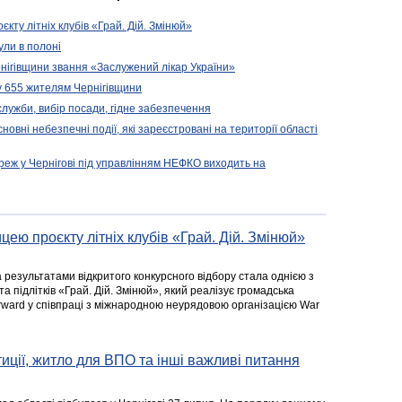
кту літніх клубів «Грай. Дій. Змінюй»
ули в полоні
нігівщини звання «Заслужений лікар України»
у 655 жителям Чернігівщини
 служби, вибір посади, гідне забезпечення
новні небезпечні події, які зареєстровані на території області
реж у Чернігові під управлінням НЕФКО виходить на
цею проєкту літніх клубів «Грай. Дій. Змінюй»
а результатами відкритого конкурсного відбору стала однією з
та підлітків «Грай. Дій. Змінюй», який реалізує громадська
rward у співпраці з міжнародною неурядовою організацією War
стиції, житло для ВПО та інші важливі питання