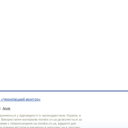
 «Чернігівський монітор»
|
Архів
хороняються у відповідності із законодавством України, в
. Використання матерiалiв monitor.cn.ua дозволяється за
вим є гiперпосилання на monitor.cn.ua, відкрите для
я повинні міститися виключно в першому чи в другому