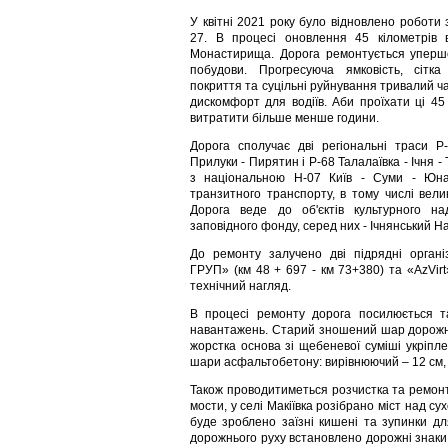
У квітні 2021 року було відновлено роботи 
27. В процесі оновлення 45 кілометрів 
Монастирища. Дорога ремонтується уперше 
побудови. Прогресуюча ямковість, сітка
покриття та суцільні руйнування тривалий ч
дискомфорт для водіїв. Аби проїхати ці 45
витратити більше менше години.
Дорога сполучає дві регіональні траси Р-
Прилуки - Пирятин і Р-68 Талалаївка - Ічня -
з національною Н-07 Київ - Суми - Юнак
транзитного транспорту, в тому числі вели
Дорога веде до об'єктів культурного н
заповідного фонду, серед них - Ічнянський Н
До ремонту залучено дві підрядні орган
ГРУП» (км 48 + 697 - км 73+380) та «AzVir
технічний нагляд.
В процесі ремонту дорога посилюється т
навантажень. Старий зношений шар дорожнь
жорстка основа зі щебеневої суміші укріпл
шари асфальтобетону: вирівнюючий – 12 см, в
Також проводитиметься розчистка та ремонт
мости, у селі Макіївка розібрано міст над с
буде зроблено заїзні кишені та зупинки дл
дорожнього руху встановлено дорожні знаки,