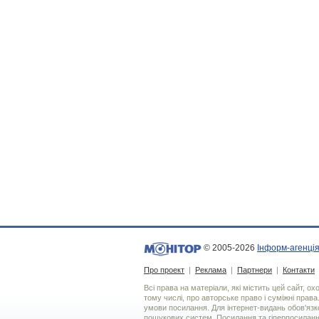
© 2005-2026
Інформ-агенція
Про проект
|
Реклама
|
Партнери
|
Контакти
Всі права на матеріали, які містить цей сайт, о
тому числі, про авторське право і суміжні права
умови посилання. Для iнтернет-видань обов'язко
пошукових систем. Посилання та гіперпосиланн