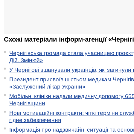
Схожі матеріали інформ-агенції «Черніг
Чернігівська громада стала учасницею проєкту 
Дій. Змінюй»
У Чернігові вшанували українців, які загинули 
Президент присвоїв шістьом медикам Чернігі
«Заслужений лікар України»
Мобільні клініки надали медичну допомогу 65
Чернігівщини
Нові мотиваційні контракти: чіткі терміни служ
гідне забезпечення
Інформація про надзвичайні ситуації та основн