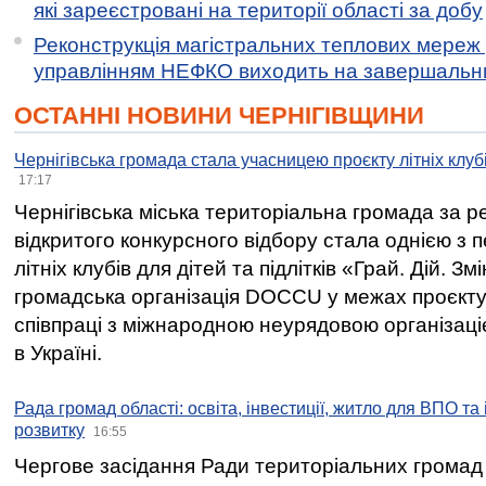
які зареєстровані на території області за добу
Реконструкція магістральних теплових мереж у
управлінням НЕФКО виходить на завершальн
ОСТАННІ НОВИНИ ЧЕРНІГІВЩИНИ
Чернігівська громада стала учасницею проєкту літніх клуб
17:17
Чернігівська міська територіальна громада за 
відкритого конкурсного відбору стала однією з
літніх клубів для дітей та підлітків «Грай. Дій. З
громадська організація DOCCU у межах проєкту 
співпраці з міжнародною неурядовою організаціє
в Україні.
Рада громад області: освіта, інвестиції, житло для ВПО та
розвитку
16:55
Чергове засідання Ради територіальних громад 