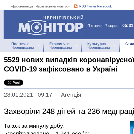
Інформ-агенція «Чернігівський монітор»:
RSS
Twitter
Facebook
Інформ-агенція
«Чернігівський монітор»
05:31
П`ятниця, 7 серпня,
Політична
Економічна
Культурна
Стил
Чернігівщина
Чернігівщина
Чернігівщина
5529 нових випадків коронавірусно
COVID-19 зафіксовано в Україні
28.01.2021 09:17
—
Агенцiя
Захворіли 248 дітей та 236 медпраці
Також за минулу добу:
▪️госпіталізовано – 1 941 особа;