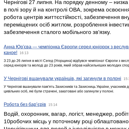
Чернігові 27 липня. На порядку денному – низка
в полі зору й на контролі ОВА, зокрема освоєння
робота центрів життєстійкості, забезпечення вн
переміщених осіб житлом, розроблення інвестиц
забезпечення сталого мобільного зв’язку.
Анна Юр'єва — чемпіонка Європи серед юніорок з веслув
каное!
16:13
З 23 до 26 липня в місті Сегед (Угорщина) відбувся чемпіонат Європи з вес
серед юніорів та молоді до 23 років, який зібрав найсильніших молодих спо
У Чернігові вшанували українців, які загинули в полоні
15:
У Чернігові вшанували пам’ять Захисників та Захисниць України, учасників
цивільних осіб, які були страчені, закатовані або загинули у полоні.
Робота без бар’єрів
15:14
Водій, охоронник, вагар, логіст, менеджер, робі
10робочих місць у поточному році облаштован
Чернігівщини для людей з інвалідністю в межах