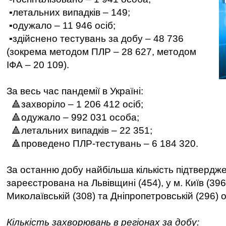
▪️летальних випадків – 149;
▪️одужало – 11 946 осіб;
▪️здійснено тестувань за добу – 48 736
(зокрема методом ПЛР – 28 627, методом
ІФА – 20 109).
За весь час пандемії в Україні:
🔺захворіло – 1 206 412 осіб;
🔺одужало – 992 031 особа;
🔺летальних випадків – 22 351;
🔺проведено ПЛР-тестувань – 6 184 320.
За останню добу найбільша кількість підтвердж
зареєстрована на Львівщині (454), у м. Київ (396)
Миколаївській (308) та Дніпропетровській (296) 
Кількість захворювань в регіонах за добу: