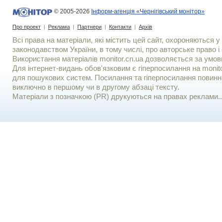
© 2005-2026
Інформ-агенція «Чернігівський монітор»
Про проект
|
Реклама
|
Партнери
|
Контакти
|
Архів
Всі права на матеріали, які містить цей сайт, охороняються у 
законодавством України, в тому числі, про авторське право і 
Використання матерiалiв monitor.cn.ua дозволяється за умов
Для iнтернет-видань обов'язковим є гiперпосилання на monito
для пошукових систем. Посилання та гіперпосилання повинні
виключно в першому чи в другому абзаці тексту.
Матеріали з позначкою (PR) друкуються на правах реклами..