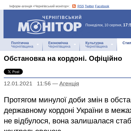
Інформ-агенція «Чернігівський монітор»:
RSS
Twitter
Facebook
Інформ-агенція
«Чернігівський монітор»
17:
Понеділок, 10 серпня,
Політична
Економічна
Культурна
Стил
Чернігівщина
Чернігівщина
Чернігівщина
Обстановка на кордоні. Офіційно
12.01.2021 11:56
—
Агенцiя
Протягом минулої доби змін в обста
державному кордоні України в межа
не відбулося, вона залишалася ста