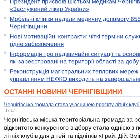
Президент присвоїв шістьом медикам Чернігі
«Заслужений лікар України»
Мобільні клініки надали медичну допомогу 65
Чернігівщини
Нові мотиваційні контракти: чіткі терміни служ
гідне забезпечення
Інформація про надзвичайні ситуації та основн
які зареєстровані на території області за добу
Реконструкція магістральних теплових мереж у
управлінням НЕФКО виходить на завершальн
ОСТАННІ НОВИНИ ЧЕРНІГІВЩИНИ
Чернігівська громада стала учасницею проєкту літніх клуб
17:17
Чернігівська міська територіальна громада за 
відкритого конкурсного відбору стала однією з
літніх клубів для дітей та підлітків «Грай. Дій. З