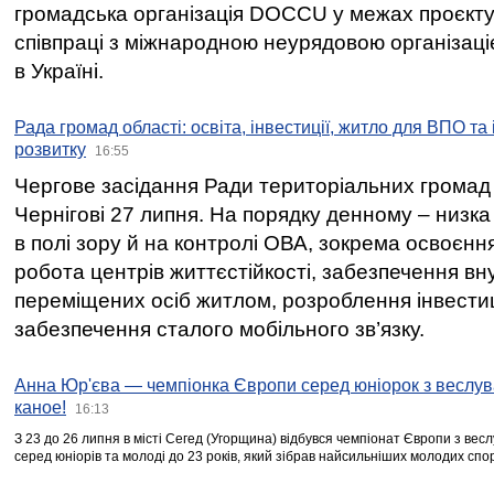
громадська організація DOCCU у межах проєкту 
співпраці з міжнародною неурядовою організаціє
в Україні.
Рада громад області: освіта, інвестиції, житло для ВПО та
розвитку
16:55
Чергове засідання Ради територіальних громад 
Чернігові 27 липня. На порядку денному – низка
в полі зору й на контролі ОВА, зокрема освоєння
робота центрів життєстійкості, забезпечення вн
переміщених осіб житлом, розроблення інвестиц
забезпечення сталого мобільного зв’язку.
Анна Юр'єва — чемпіонка Європи серед юніорок з веслув
каное!
16:13
З 23 до 26 липня в місті Сегед (Угорщина) відбувся чемпіонат Європи з вес
серед юніорів та молоді до 23 років, який зібрав найсильніших молодих спо