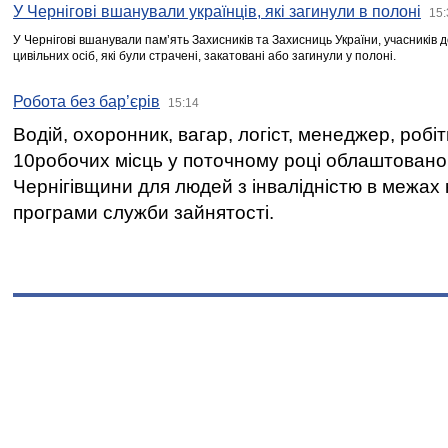
У Чернігові вшанували українців, які загинули в полоні
15:
У Чернігові вшанували пам’ять Захисників та Захисниць України, учасників
цивільних осіб, які були страчені, закатовані або загинули у полоні.
Робота без бар’єрів
15:14
Водій, охоронник, вагар, логіст, менеджер, робі
10робочих місць у поточному році облаштован
Чернігівщини для людей з інвалідністю в межах
програми служби зайнятості.