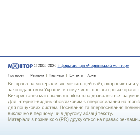
© 2005-2026
Інформ-агенція «Чернігівський монітор»
Про проект
|
Реклама
|
Партнери
|
Контакти
|
Архів
Всі права на матеріали, які містить цей сайт, охороняються у 
законодавством України, в тому числі, про авторське право і 
Використання матерiалiв monitor.cn.ua дозволяється за умов
Для iнтернет-видань обов'язковим є гiперпосилання на monito
для пошукових систем. Посилання та гіперпосилання повинні
виключно в першому чи в другому абзаці тексту.
Матеріали з позначкою (PR) друкуються на правах реклами..