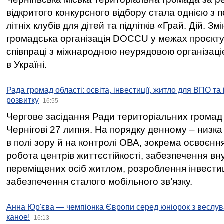
відкритого конкурсного відбору стала однією з
літніх клубів для дітей та підлітків «Грай. Дій. З
громадська організація DOCCU у межах проєкту 
співпраці з міжнародною неурядовою організаціє
в Україні.
Рада громад області: освіта, інвестиції, житло для ВПО та
розвитку
16:55
Чергове засідання Ради територіальних громад 
Чернігові 27 липня. На порядку денному – низка
в полі зору й на контролі ОВА, зокрема освоєння
робота центрів життєстійкості, забезпечення вн
переміщених осіб житлом, розроблення інвестиц
забезпечення сталого мобільного зв’язку.
Анна Юр'єва — чемпіонка Європи серед юніорок з веслув
каное!
16:13