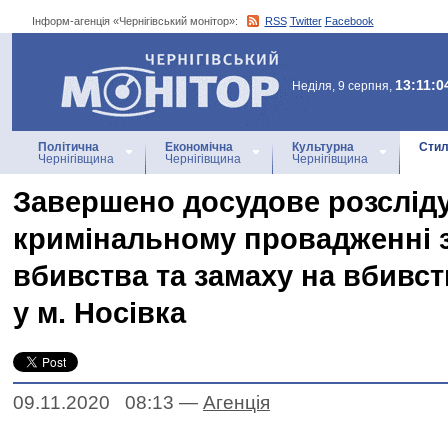
Інформ-агенція «Чернігівський монітор»:
RSS
Twitter
Facebook
Інформ-агенція
«Чернігівський монітор»
13:11:0
Неділя, 9 серпня,
Політична
Економічна
Культурна
Стил
Чернігівщина
Чернігівщина
Чернігівщина
Завершено досудове розслід
кримінальному провадженні 
вбивства та замаху на вбивст
у м. Носівка
09.11.2020 08:13
—
Агенцiя