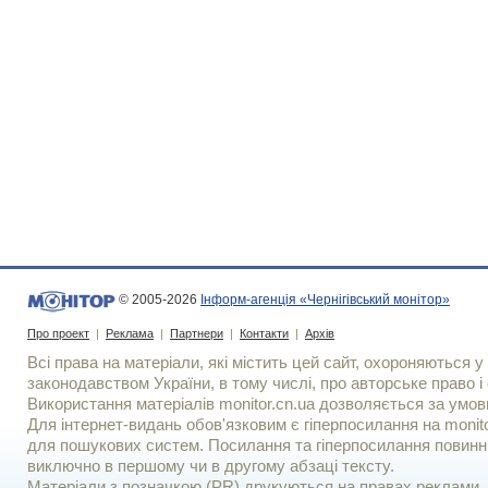
© 2005-2026
Інформ-агенція «Чернігівський монітор»
Про проект
|
Реклама
|
Партнери
|
Контакти
|
Архів
Всі права на матеріали, які містить цей сайт, охороняються у 
законодавством України, в тому числі, про авторське право і 
Використання матерiалiв monitor.cn.ua дозволяється за умов
Для iнтернет-видань обов'язковим є гiперпосилання на monito
для пошукових систем. Посилання та гіперпосилання повинні
виключно в першому чи в другому абзаці тексту.
Матеріали з позначкою (PR) друкуються на правах реклами..