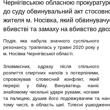
Чернігівською обласною прокурату
до суду обвинувальний акт стосовно
жителя м. Носівка, який обвинувачу
вбивстві та замаху на вбивство двох
Подія, яка набула значного суспільного
резонансу, трапилась у травні 2020 року у
м. Носівка Чернігівської області.
Зловмисник, одразу після спільного
розпиття спиртних напоїв з потерпілими,
спровокував словесний конфлікт, який
переріс у бійку. Винуватець наніс
знайомому чисельні удари руками, ногами
та палицею, душив його подовжувачем та нані
тому числі, в область шиї. Тілесні ушкодженн