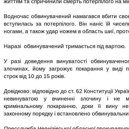
життям та спричинили смерть потерпілого на місц
Водночас обвинувачений намагався вбити свою 
вступилась за потерпілого. Він наніс їй чисе
ногами, а також удар ножем в область шиї, прот
Наразі обвинувачений тримається під вартою.
У разі доведення винуватості обвинуваченог
злочинах, йому загрожує покарання у виді п
строк від 10 до 15 років.
Довідково: відповідно до ст. 62 Конституції Укр
невинуватою у вчиненні злочину і не м
кримінальному покаранню, доки її вину н
законному порядку і встановлено обвинувальни
Пресслужба Чернігівської обласної прокуратур