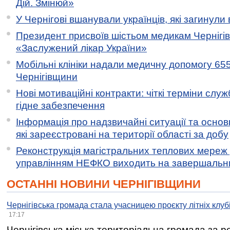
Дій. Змінюй»
У Чернігові вшанували українців, які загинули 
Президент присвоїв шістьом медикам Чернігі
«Заслужений лікар України»
Мобільні клініки надали медичну допомогу 65
Чернігівщини
Нові мотиваційні контракти: чіткі терміни служ
гідне забезпечення
Інформація про надзвичайні ситуації та основн
які зареєстровані на території області за добу
Реконструкція магістральних теплових мереж у
управлінням НЕФКО виходить на завершальн
ОСТАННІ НОВИНИ ЧЕРНІГІВЩИНИ
Чернігівська громада стала учасницею проєкту літніх клуб
17:17
Чернігівська міська територіальна громада за 