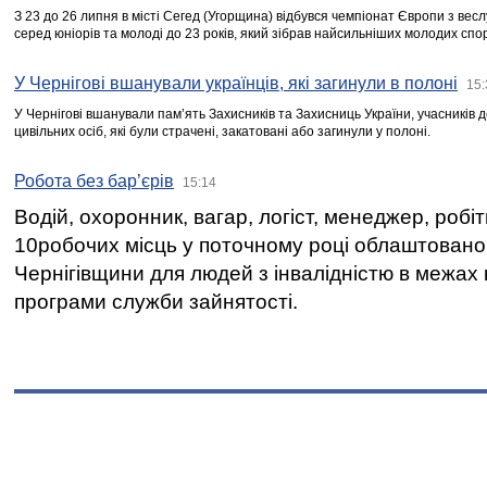
З 23 до 26 липня в місті Сегед (Угорщина) відбувся чемпіонат Європи з вес
серед юніорів та молоді до 23 років, який зібрав найсильніших молодих спо
У Чернігові вшанували українців, які загинули в полоні
15:
У Чернігові вшанували пам’ять Захисників та Захисниць України, учасників
цивільних осіб, які були страчені, закатовані або загинули у полоні.
Робота без бар’єрів
15:14
Водій, охоронник, вагар, логіст, менеджер, робі
10робочих місць у поточному році облаштован
Чернігівщини для людей з інвалідністю в межах
програми служби зайнятості.