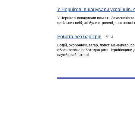
У Чернігові вшанували українців, я
У Чернігові вшанували пам’ять Захисників т
цивільних осіб, які були страчені, закатовані
Робота без бар’єрів
15:14
Водій, охоронник, вагар, логіст, менеджер, 
облаштовано роботодавцями Чернігівщини дл
служби зайнятості.