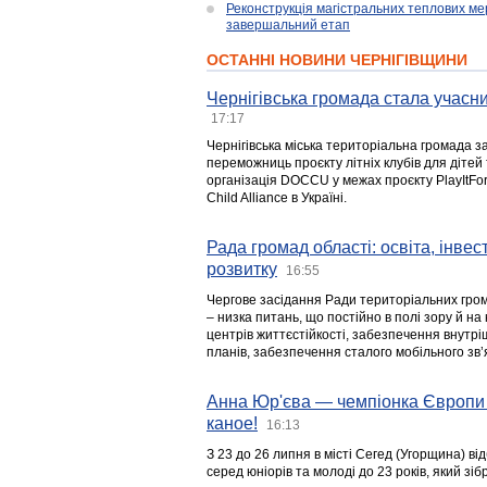
Реконструкція магістральних теплових ме
завершальний етап
ОСТАННІ НОВИНИ ЧЕРНІГІВЩИНИ
Чернігівська громада стала учасни
17:17
Чернігівська міська територіальна громада з
переможниць проєкту літніх клубів для дітей 
організація DOCCU у межах проєкту PlayItFo
Child Alliance в Україні.
Рада громад області: освіта, інве
розвитку
16:55
Чергове засідання Ради територіальних гром
– низка питань, що постійно в полі зору й на
центрів життєстійкості, забезпечення внутр
планів, забезпечення сталого мобільного зв’я
Анна Юр'єва — чемпіонка Європи 
каное!
16:13
З 23 до 26 липня в місті Сегед (Угорщина) в
серед юніорів та молоді до 23 років, який з