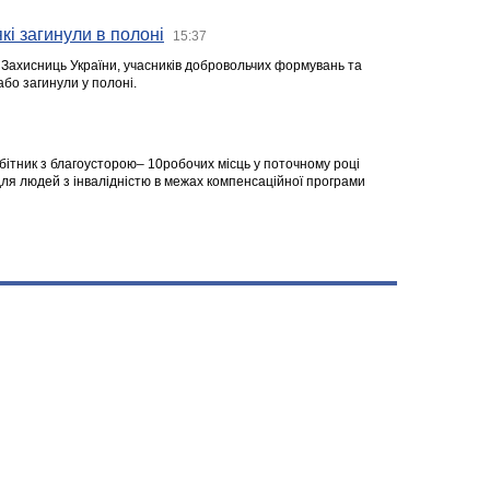
кі загинули в полоні
15:37
а Захисниць України, учасників добровольчих формувань та
 або загинули у полоні.
робітник з благоусторою– 10робочих місць у поточному році
я людей з інвалідністю в межах компенсаційної програми