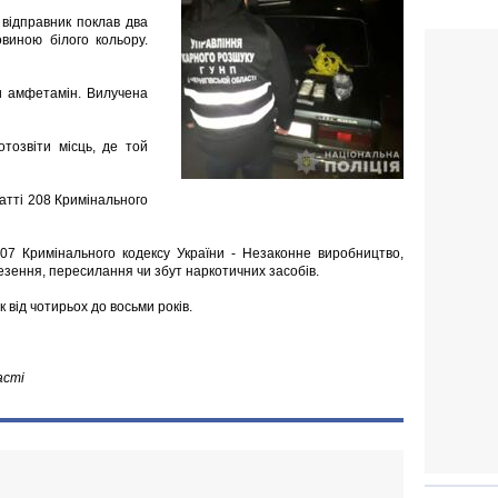
 відправник поклав два
виною білого кольору.
и амфетамін. Вилучена
тозвіти місць, де той
татті 208 Кримінального
07 Кримінального кодексу України - Незаконне виробництво,
езення, пересилання чи збут наркотичних засобів.
к від чотирьох до восьми років.
асті