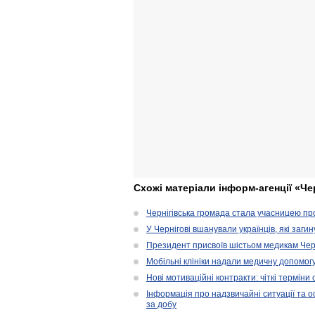
Схожі матеріали інформ-агенції «Че
Чернігівська громада стала учасницею проє
У Чернігові вшанували українців, які загин
Президент присвоїв шістьом медикам Чер
Мобільні клініки надали медичну допомог
Нові мотиваційні контракти: чіткі терміни
Інформація про надзвичайні ситуації та ос
за добу