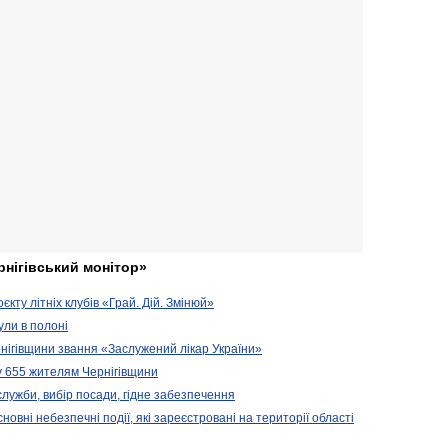
рнігівський монітор»
кту літніх клубів «Грай. Дій. Змінюй»
ули в полоні
нігівщини звання «Заслужений лікар України»
у 655 жителям Чернігівщини
 служби, вибір посади, гідне забезпечення
новні небезпечні події, які зареєстровані на території області