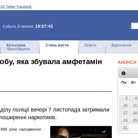
RSS
Twitter
Facebook
19:07:42
Субота, 8 серпня,
Культурна
Стиль життя
Освіта
Відпочинок
Чернігівщина
обу, яка збувала амфетамін
АНОНСИ 
Пн
Вт
3
4
10
11
ділу поліції вечорі 7 листопада затримали
17
18
 поширенні наркотиків.
24
25
31
 1998 року народження