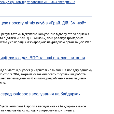
реж у Чернігові під управлінням НЕФКО виходить на
цею проєкту літніх клубів «Грай. Дій. Змінюй»
а результатами відкритого конкурсного відбору стала однією з
та підлітків «Грай. Дій. Змінюй», який реалізує громадська
rward у співпраці з міжнародною неурядовою організацією War
стиції, житло для ВПО та інші важливі питання
ад області відбулося у Чернігові 27 липня. На порядку денному
 контролі ОВА, зокрема освоєння освітніх субвенцій, робота
ішньо переміщених осіб житлом, розроблення інвестиційних
зку.
серед юніорок з веслування на байдарках і
ідбувся чемпіонат Європи з веслування на байдарках і каное
ібрав найсильніших молодих спортсменів континенту.