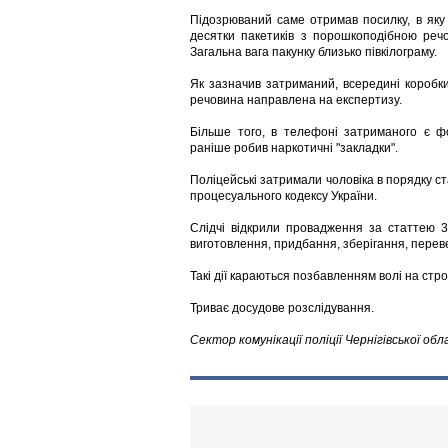
Підозрюваний саме отримав посилку, в яку
десятки пакетиків з порошкоподібною речо
Загальна вага пакунку близько півкілограму.
Як зазначив затриманий, всередині коробк
речовина направлена на експертизу.
Більше того, в телефоні затриманого є фо
раніше робив наркотичні "закладки".
Поліцейські затримали чоловіка в порядку с
процесуального кодексу України.
Слідчі відкрили провадження за статтею 3
виготовлення, придбання, зберігання, перев
Такі дії караються позбавленням волі на стро
Триває досудове розслідування.
Сектор комунікації поліції Чернігівської обл