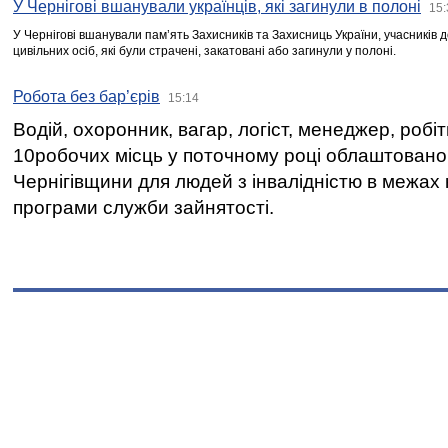
У Чернігові вшанували українців, які загинули в полоні
15:
У Чернігові вшанували пам’ять Захисників та Захисниць України, учасників
цивільних осіб, які були страчені, закатовані або загинули у полоні.
Робота без бар’єрів
15:14
Водій, охоронник, вагар, логіст, менеджер, робі
10робочих місць у поточному році облаштован
Чернігівщини для людей з інвалідністю в межах
програми служби зайнятості.