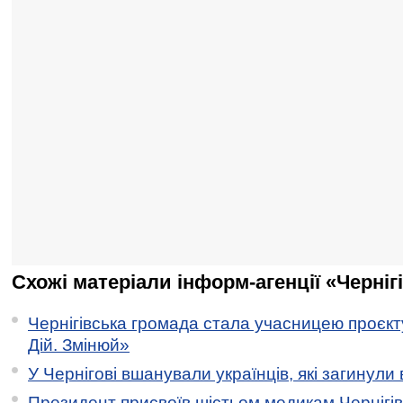
Схожі матеріали інформ-агенції «Черніг
Чернігівська громада стала учасницею проєкту 
Дій. Змінюй»
У Чернігові вшанували українців, які загинули 
Президент присвоїв шістьом медикам Чернігі