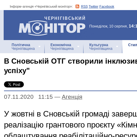
Інформ-агенція «Чернігівський монітор»:
RSS
Twitter
Facebook
Інформ-агенція
«Чернігівський монітор»
14:
Понеділок, 10 серпня,
Політична
Економічна
Культурна
Стил
Чернігівщина
Чернігівщина
Чернігівщина
В Сновській ОТГ створили інклюзи
успіху"
07.11.2020 11:15
—
Агенцiя
У жовтні в Сновській громаді завер
реалізацію грантового проєкту «Кімн
облаштування реабілітаційно-ресурс