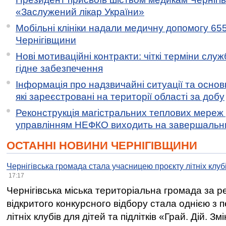
«Заслужений лікар України»
Мобільні клініки надали медичну допомогу 65
Чернігівщини
Нові мотиваційні контракти: чіткі терміни служ
гідне забезпечення
Інформація про надзвичайні ситуації та основн
які зареєстровані на території області за добу
Реконструкція магістральних теплових мереж у
управлінням НЕФКО виходить на завершальн
ОСТАННІ НОВИНИ ЧЕРНІГІВЩИНИ
Чернігівська громада стала учасницею проєкту літніх клуб
17:17
Чернігівська міська територіальна громада за 
відкритого конкурсного відбору стала однією з
літніх клубів для дітей та підлітків «Грай. Дій. З