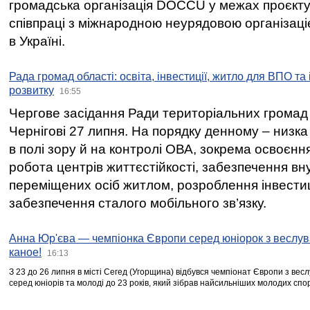
громадська організація DOCCU у межах проєкту 
співпраці з міжнародною неурядовою організаціє
в Україні.
Рада громад області: освіта, інвестиції, житло для ВПО та
розвитку
16:55
Чергове засідання Ради територіальних громад 
Чернігові 27 липня. На порядку денному – низка
в полі зору й на контролі ОВА, зокрема освоєння
робота центрів життєстійкості, забезпечення вн
переміщених осіб житлом, розроблення інвестиц
забезпечення сталого мобільного зв’язку.
Анна Юр'єва — чемпіонка Європи серед юніорок з веслув
каное!
16:13
З 23 до 26 липня в місті Сегед (Угорщина) відбувся чемпіонат Європи з вес
серед юніорів та молоді до 23 років, який зібрав найсильніших молодих спо