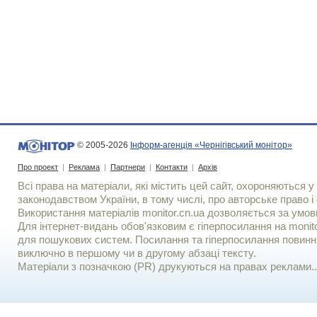
© 2005-2026
Інформ-агенція «Чернігівський монітор»
Про проект
|
Реклама
|
Партнери
|
Контакти
|
Архів
Всі права на матеріали, які містить цей сайт, охороняються у 
законодавством України, в тому числі, про авторське право і 
Використання матерiалiв monitor.cn.ua дозволяється за умов
Для iнтернет-видань обов'язковим є гiперпосилання на monito
для пошукових систем. Посилання та гіперпосилання повинні
виключно в першому чи в другому абзаці тексту.
Матеріали з позначкою (PR) друкуються на правах реклами..