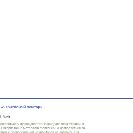
 «Чернігівський монітор»
|
Архів
хороняються у відповідності із законодавством України, в
. Використання матерiалiв monitor.cn.ua дозволяється за
вим є гiперпосилання на monitor.cn.ua, відкрите для