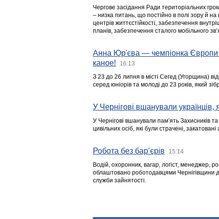
Чергове засідання Ради територіальних гром
– низка питань, що постійно в полі зору й на
центрів життєстійкості, забезпечення внутр
планів, забезпечення сталого мобільного зв’я
Анна Юр'єва — чемпіонка Європи 
каное!
16:13
З 23 до 26 липня в місті Сегед (Угорщина) в
серед юніорів та молоді до 23 років, який з
У Чернігові вшанували українців, я
У Чернігові вшанували пам’ять Захисників т
цивільних осіб, які були страчені, закатовані
Робота без бар’єрів
15:14
Водій, охоронник, вагар, логіст, менеджер, 
облаштовано роботодавцями Чернігівщини дл
служби зайнятості.