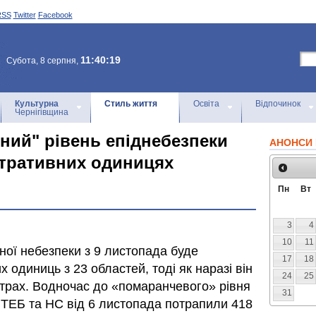
RSS
Twitter
Facebook
11:40:19
Субота, 8 серпня,
Культурна
Стиль життя
Освіта
Відпочинок
Чернігівщина
оний" рівень епіднебезпеки
АНОНСИ 
істративних одиницях
Пн
Вт
3
4
10
11
ної небезпеки з 9 листопада буде
17
18
 одиниць з 23 областей, тоді як наразі він
24
25
ентрах. Водночас до «помаранчевого» рівня
31
ї ТЕБ та НС від 6 листопада потрапили 418