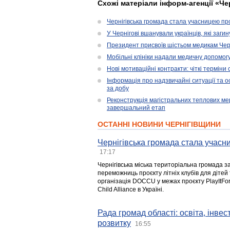
Схожі матеріали інформ-агенції «Че
Чернігівська громада стала учасницею проє
У Чернігові вшанували українців, які загин
Президент присвоїв шістьом медикам Чер
Мобільні клініки надали медичну допомог
Нові мотиваційні контракти: чіткі терміни
Інформація про надзвичайні ситуації та ос
за добу
Реконструкція магістральних теплових ме
завершальний етап
ОСТАННІ НОВИНИ ЧЕРНІГІВЩИНИ
Чернігівська громада стала учасни
17:17
Чернігівська міська територіальна громада з
переможниць проєкту літніх клубів для дітей 
організація DOCCU у межах проєкту PlayItFo
Child Alliance в Україні.
Рада громад області: освіта, інве
розвитку
16:55