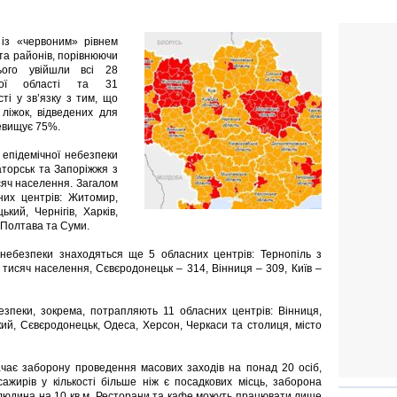
 із «червоним» рівнем
 та районів, порівнюючи
ього увійшли всі 28
ької області та 31
ті у зв’язку з тим, що
 ліжок, відведених для
евищує 75%.
 епідемічної небезпеки
аторськ та Запоріжжя з
сяч населення. Загалом
них центрів: Житомир,
ький, Чернігів, Харків,
 Полтава та Суми.
 небезпеки знаходяться ще 5 обласних центрів: Тернопіль з
 тисяч населення, Сєвєродонецьк – 314, Вінниця – 309, Київ –
езпеки, зокрема, потрапляють 11 обласних центрів: Вінниця,
ький, Сєвєродонецьк, Одеса, Херсон, Черкаси та столиця, місто
чає заборону проведення масових заходів на понад 20 осіб,
жирів у кількості більше ніж є посадкових місць, заборона
ж 1 людина на 10 кв м. Ресторани та кафе можуть працювати лише