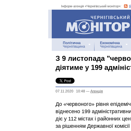
Інформ-агенція «Чернігівський монітор»:
Інформ-агенція
«Чернігівський монітор»
Політична
Економічна
Чернігівщина
Чернігівщина
З 9 листопада "черв
діятиме у 199 адмін
07.11.2020 10:48
—
Агенцiя
До «червоного» рівня епідеміч
віднесено 199 адміністративних
діє у 112 містах і районних ц
за рішенням Державної комісі