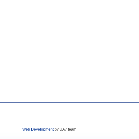
Web Development
by UA7 team