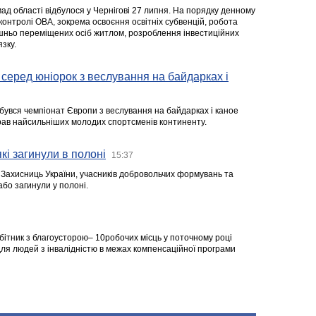
ад області відбулося у Чернігові 27 липня. На порядку денному
 контролі ОВА, зокрема освоєння освітніх субвенцій, робота
ішньо переміщених осіб житлом, розроблення інвестиційних
зку.
серед юніорок з веслування на байдарках і
ідбувся чемпіонат Європи з веслування на байдарках і каное
ібрав найсильніших молодих спортсменів континенту.
кі загинули в полоні
15:37
а Захисниць України, учасників добровольчих формувань та
 або загинули у полоні.
робітник з благоусторою– 10робочих місць у поточному році
я людей з інвалідністю в межах компенсаційної програми