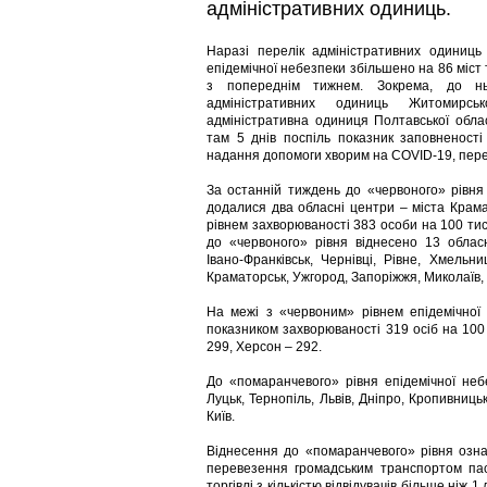
адміністративних одиниць.
Наразі перелік адміністративних одиниць
епідемічної небезпеки збільшено на 86 міст
з попереднім тижнем. Зокрема, до н
адміністративних одиниць Житомирс
адміністративна одиниця Полтавської облас
там 5 днів поспіль показник заповненості
надання допомоги хворим на COVID-19, пер
За останній тиждень до «червоного» рівня
додалися два обласні центри – міста Крам
рівнем захворюваності 383 особи на 100 ти
до «червоного» рівня віднесено 13 облас
Івано-Франківськ, Чернівці, Рівне, Хмельниц
Краматорськ, Ужгород, Запоріжжя, Миколаїв,
На межі з «червоним» рівнем епідемічної
показником захворюваності 319 осіб на 100
299, Херсон – 292.
До «помаранчевого» рівня епідемічної неб
Луцьк, Тернопіль, Львів, Дніпро, Кропивниц
Київ.
Віднесення до «помаранчевого» рівня озна
перевезення громадським транспортом паса
торгівлі з кількістю відвідувачів більше ні