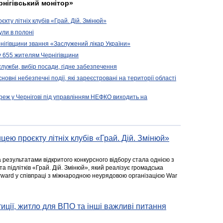
рнігівський монітор»
кту літніх клубів «Грай. Дій. Змінюй»
ули в полоні
нігівщини звання «Заслужений лікар України»
у 655 жителям Чернігівщини
 служби, вибір посади, гідне забезпечення
новні небезпечні події, які зареєстровані на території області
реж у Чернігові під управлінням НЕФКО виходить на
цею проєкту літніх клубів «Грай. Дій. Змінюй»
а результатами відкритого конкурсного відбору стала однією з
та підлітків «Грай. Дій. Змінюй», який реалізує громадська
rward у співпраці з міжнародною неурядовою організацією War
стиції, житло для ВПО та інші важливі питання