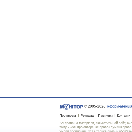
© 2005-2026
Інформ-агенція
Про проект
|
Реклама
|
Партнери
|
Контакти
Всі права на матеріали, які містить цей сайт, о
тому числі, про авторське право і суміжні права
умови посилання. Для iнтернет-видань обов'язко