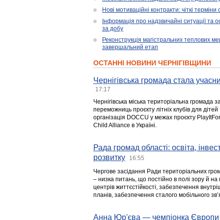
Нові мотиваційні контракти: чіткі терміни
Інформація про надзвичайні ситуації та ос
за добу
Реконструкція магістральних теплових ме
завершальний етап
ОСТАННІ НОВИНИ ЧЕРНІГІВЩИНИ
Чернігівська громада стала учасни
17:17
Чернігівська міська територіальна громада з
переможниць проєкту літніх клубів для дітей 
організація DOCCU у межах проєкту PlayItFo
Child Alliance в Україні.
Рада громад області: освіта, інве
розвитку
16:55
Чергове засідання Ради територіальних гром
– низка питань, що постійно в полі зору й на
центрів життєстійкості, забезпечення внутр
планів, забезпечення сталого мобільного зв’я
Анна Юр'єва — чемпіонка Європи 