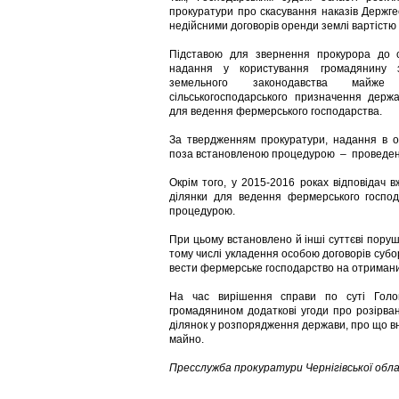
прокуратури про скасування наказів Держг
недійсними договорів оренди землі вартістю 
Підставою для звернення прокурора до 
надання у користування громадянину
земельного законодавства май
сільськогосподарського призначення держ
для ведення фермерського господарства.
За твердженням прокуратури, надання в о
поза встановленою процедурою – проведенн
Окрім того, у 2015-2016 роках відповідач 
ділянки для ведення фермерського госпо
процедурою.
При цьому встановлено й інші суттєві пору
тому числі укладення особою договорів субо
вести фермерське господарство на отримани
На час вирішення справи по суті Голо
громадянином додаткові угоди про розірва
ділянок у розпорядження держави, про що в
майно.
Пресслужба прокуратури Чернігівської обл