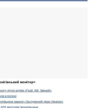
рнігівський монітор»
кту літніх клубів «Грай. Дій. Змінюй»
ули в полоні
нігівщини звання «Заслужений лікар України»
у 655 жителям Чернігівщини