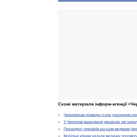
Схожі матеріали інформ-агенції «Че
Чернігівська громада стала учасницею проє
У Чернігові вшанували українців, які загин
Президент присвоїв шістьом медикам Чер
Мобільні клініки надали медичну допомог