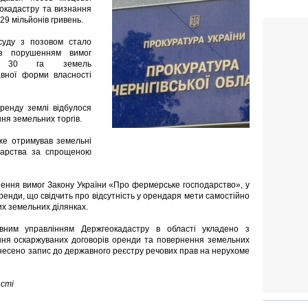
еокадастру та визнання
29 мільйонів гривень.
суду з позовом стало
 з порушенням вимог
же 30 га земель
авної форми власності
ренду землі відбулося
я земельних торгів.
вже отримував земельні
дарства за спрощеною
шення вимог Закону України «Про фермерське господарство», у
ренди, що свідчить про відсутність у орендаря мети самостійно
х земельних ділянках.
вним управлінням Держгеокадастру в області укладено з
ння оскаржуваних договорів оренди та повернення земельних
несено запис до державного реєстру речових прав на нерухоме
асті