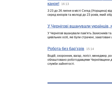
каное!
16:13
З 23 до 26 липня в місті Сегед (Угорщина) в
серед юніорів та молоді до 23 років, який з
У Чернігові вшанували українців, я
У Чернігові вшанували пам’ять Захисників т
цивільних осіб, які були страчені, закатовані
Робота без бар’єрів
15:14
Водій, охоронник, вагар, логіст, менеджер, 
облаштовано роботодавцями Чернігівщини дл
служби зайнятості.