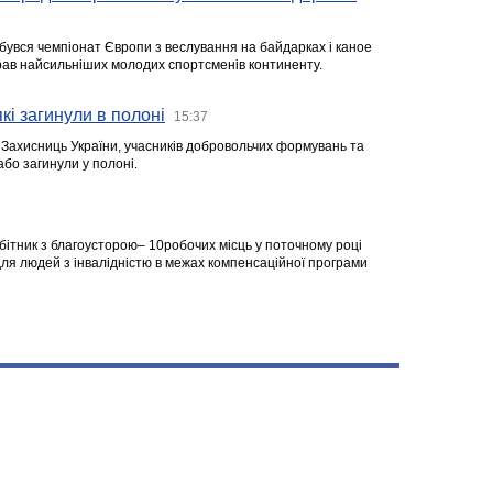
ідбувся чемпіонат Європи з веслування на байдарках і каное
ібрав найсильніших молодих спортсменів континенту.
кі загинули в полоні
15:37
а Захисниць України, учасників добровольчих формувань та
 або загинули у полоні.
робітник з благоусторою– 10робочих місць у поточному році
я людей з інвалідністю в межах компенсаційної програми