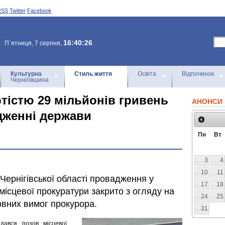
RSS
Twitter
Facebook
16:40:26
П`ятниця, 7 серпня,
Культурна
Стиль життя
Освіта
Відпочинок
Чернігівщина
тістю 29 мільйонів гривень
АНОНСИ 
дженні держави
Пн
Вт
3
4
10
11
Чернігівської області провадження у
17
18
місцевої прокуратури закрито з огляду на
24
25
овних вимог прокурора.
31
ядався позов місцевої