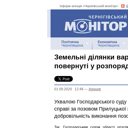
Інформ-агенція «Чернігівський монітор»:
Інформ-агенція
«Чернігівський монітор»
Політична
Економічна
Чернігівщина
Чернігівщина
Земельні ділянки вар
повернуті у розпоря
01.09.2020 12:48
—
Агенцiя
Ухвалою Господарського суду 
справі за позовом Прилуцької 
добровільність виконання поз
Так, Господарським судом області розгл