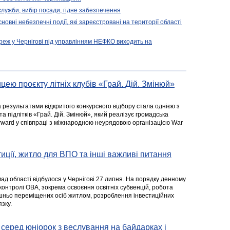
 служби, вибір посади, гідне забезпечення
новні небезпечні події, які зареєстровані на території області
реж у Чернігові під управлінням НЕФКО виходить на
цею проєкту літніх клубів «Грай. Дій. Змінюй»
а результатами відкритого конкурсного відбору стала однією з
та підлітків «Грай. Дій. Змінюй», який реалізує громадська
rward у співпраці з міжнародною неурядовою організацією War
стиції, житло для ВПО та інші важливі питання
ад області відбулося у Чернігові 27 липня. На порядку денному
 контролі ОВА, зокрема освоєння освітніх субвенцій, робота
ішньо переміщених осіб житлом, розроблення інвестиційних
зку.
серед юніорок з веслування на байдарках і