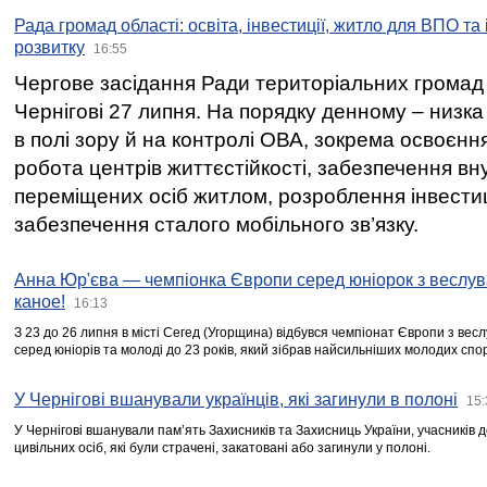
Рада громад області: освіта, інвестиції, житло для ВПО та
розвитку
16:55
Чергове засідання Ради територіальних громад 
Чернігові 27 липня. На порядку денному – низка
в полі зору й на контролі ОВА, зокрема освоєння
робота центрів життєстійкості, забезпечення вн
переміщених осіб житлом, розроблення інвестиц
забезпечення сталого мобільного зв’язку.
Анна Юр'єва — чемпіонка Європи серед юніорок з веслув
каное!
16:13
З 23 до 26 липня в місті Сегед (Угорщина) відбувся чемпіонат Європи з вес
серед юніорів та молоді до 23 років, який зібрав найсильніших молодих спо
У Чернігові вшанували українців, які загинули в полоні
15:
У Чернігові вшанували пам’ять Захисників та Захисниць України, учасників
цивільних осіб, які були страчені, закатовані або загинули у полоні.