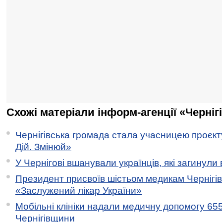
Схожі матеріали інформ-агенції «Черніг
Чернігівська громада стала учасницею проєкту 
Дій. Змінюй»
У Чернігові вшанували українців, які загинули 
Президент присвоїв шістьом медикам Чернігі
«Заслужений лікар України»
Мобільні клініки надали медичну допомогу 65
Чернігівщини