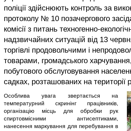
поліції здійснюють контроль за вик
протоколу № 10 позачергового засі
комісії з питань техногенно-екологіч
надзвичайних ситуацій від 13 червн
торгівлі продовольчими і непродов
товарами, громадського харчування
побутового обслуговування населен
садках, розташованих на території 
Особлива увага звертається на
температурний скринінг працівників,
організацію місць для обробки рук
спиртовмісними антисептиками,
нанесення маркування для перебування в