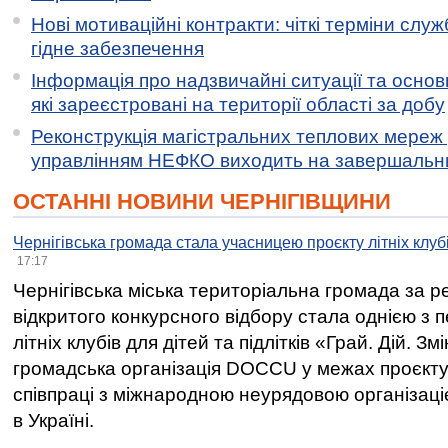
Нові мотиваційні контракти: чіткі терміни служ
гідне забезпечення
Інформація про надзвичайні ситуації та основн
які зареєстровані на території області за добу
Реконструкція магістральних теплових мереж у
управлінням НЕФКО виходить на завершальн
ОСТАННІ НОВИНИ ЧЕРНІГІВЩИНИ
Чернігівська громада стала учасницею проєкту літніх клуб
17:17
Чернігівська міська територіальна громада за 
відкритого конкурсного відбору стала однією з
літніх клубів для дітей та підлітків «Грай. Дій. З
громадська організація DOCCU у межах проєкту 
співпраці з міжнародною неурядовою організаціє
в Україні.