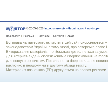
© 2005-2026
Інформ-агенція «Чернігівський монітор»
Про проект
|
Реклама
|
Партнери
|
Контакти
|
Архів
Всі права на матеріали, які містить цей сайт, охороняються у 
законодавством України, в тому числі, про авторське право і 
Використання матерiалiв monitor.cn.ua дозволяється за умов
Для iнтернет-видань обов'язковим є гiперпосилання на monito
для пошукових систем. Посилання та гіперпосилання повинні
виключно в першому чи в другому абзаці тексту.
Матеріали з позначкою (PR) друкуються на правах реклами..