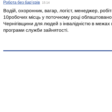
Робота без бар’єрів
15:14
Водій, охоронник, вагар, логіст, менеджер, робі
10робочих місць у поточному році облаштован
Чернігівщини для людей з інвалідністю в межах
програми служби зайнятості.