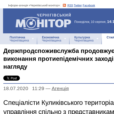
Інформ-агенція «Чернігівський монітор»:
RSS
Twitter
Facebook
Інформ-агенція
«Чернігівський монітор»
14:
Понеділок, 10 серпня,
Політична
Економічна
Культурна
Стил
Чернігівщина
Чернігівщина
Чернігівщина
Держпродспоживслужба продовжує
виконання протиепідемічних заході
нагляду
18.07.2020 11:29
—
Агенцiя
Спеціалісти Куликівського територі
управління спільно з представника