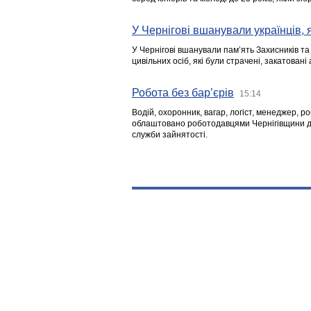
У Чернігові вшанували українців, я
У Чернігові вшанували пам’ять Захисників т
цивільних осіб, які були страчені, закатовані
Робота без бар’єрів
15:14
Водій, охоронник, вагар, логіст, менеджер, 
облаштовано роботодавцями Чернігівщини дл
служби зайнятості.