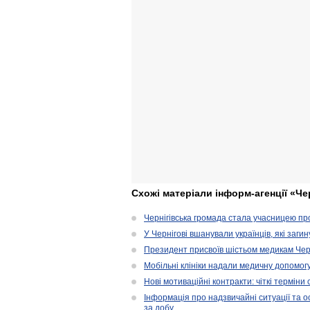
Схожі матеріали інформ-агенції «Че
Чернігівська громада стала учасницею проє
У Чернігові вшанували українців, які загин
Президент присвоїв шістьом медикам Чер
Мобільні клініки надали медичну допомог
Нові мотиваційні контракти: чіткі терміни
Інформація про надзвичайні ситуації та ос
за добу