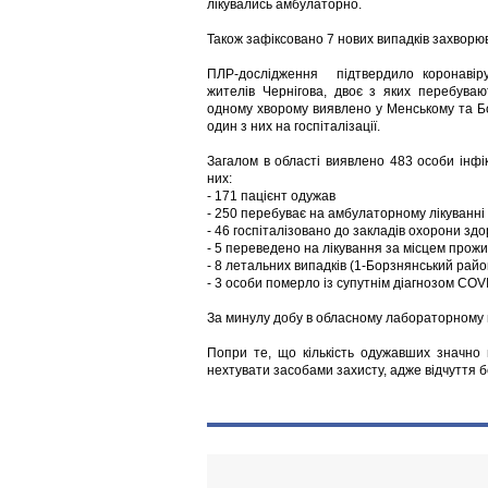
лікувались амбулаторно.
Також зафіксовано 7 нових випадків захворю
ПЛР-дослідження підтвердило коронавіру
жителів Чернігова, двоє з яких перебуваю
одному хворому виявлено у Менському та Б
один з них на госпіталізації.
Загалом в області виявлено 483 особи інфік
них:
- 171 пацієнт одужав
- 250 перебуває на амбулаторному лікуванні
- 46 госпіталізовано до закладів охорони здо
- 5 переведено на лікування за місцем прожи
- 8 летальних випадків (1-Борзнянський район
- 3 особи померло із супутнім діагнозом COVID
За минулу добу в обласному лабораторному
Попри те, що кількість одужавших значно 
нехтувати засобами захисту, адже відчуття 