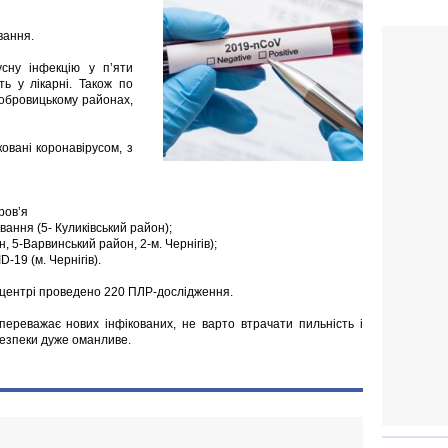
вання.
сну інфекцію у п’яти
ть у лікарні. Також по
обровицькому районах,
овані коронавірусом, з
ров’я
вання (5- Куликівський район);
, 5-Варвинський район, 2-м. Чернігів);
-19 (м. Чернігів).
 центрі проведено 220 ПЛР-дослідження.
переважає нових інфікованих, не варто втрачати пильність і
безпеки дуже оманливе.