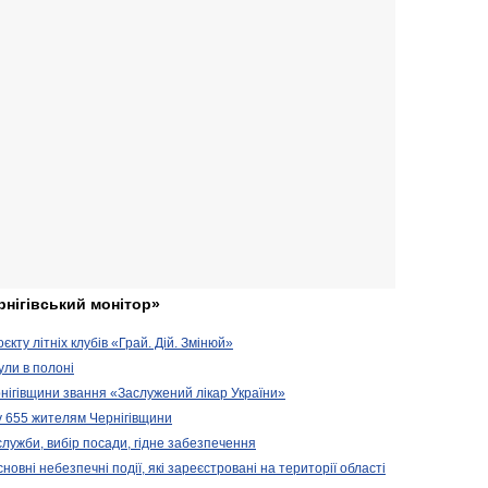
рнігівський монітор»
кту літніх клубів «Грай. Дій. Змінюй»
ули в полоні
нігівщини звання «Заслужений лікар України»
у 655 жителям Чернігівщини
 служби, вибір посади, гідне забезпечення
новні небезпечні події, які зареєстровані на території області