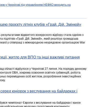
реж у Чернігові під управлінням НЕФКО виходить на
цею проєкту літніх клубів «Грай. Дій. Змінюй»
а результатами відкритого конкурсного відбору стала однією з
та підлітків «Грай. Дій. Змінюй», який реалізує громадська
rward у співпраці з міжнародною неурядовою організацією War
стиції, житло для ВПО та інші важливі питання
ад області відбулося у Чернігові 27 липня. На порядку денному
 контролі ОВА, зокрема освоєння освітніх субвенцій, робота
ішньо переміщених осіб житлом, розроблення інвестиційних
зку.
серед юніорок з веслування на байдарках і
ідбувся чемпіонат Європи з веслування на байдарках і каное
ібрав найсильніших молодих спортсменів континенту.