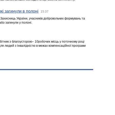
кі загинули в полоні
15:37
а Захисниць України, учасників добровольчих формувань та
 або загинули у полоні.
робітник з благоусторою– 10робочих місць у поточному році
я людей з інвалідністю в межах компенсаційної програми