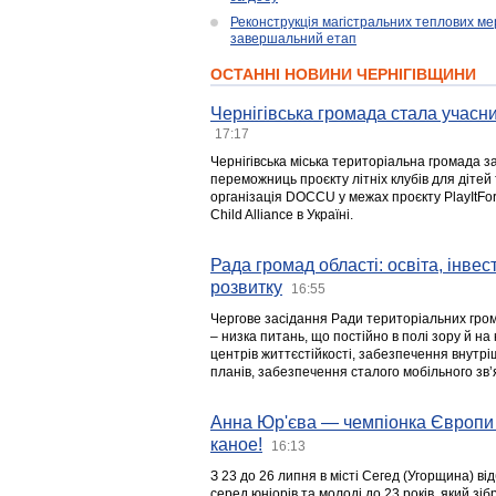
Реконструкція магістральних теплових ме
завершальний етап
ОСТАННІ НОВИНИ ЧЕРНІГІВЩИНИ
Чернігівська громада стала учасни
17:17
Чернігівська міська територіальна громада з
переможниць проєкту літніх клубів для дітей 
організація DOCCU у межах проєкту PlayItFo
Child Alliance в Україні.
Рада громад області: освіта, інве
розвитку
16:55
Чергове засідання Ради територіальних гром
– низка питань, що постійно в полі зору й на
центрів життєстійкості, забезпечення внутр
планів, забезпечення сталого мобільного зв’я
Анна Юр'єва — чемпіонка Європи 
каное!
16:13
З 23 до 26 липня в місті Сегед (Угорщина) в
серед юніорів та молоді до 23 років, який з