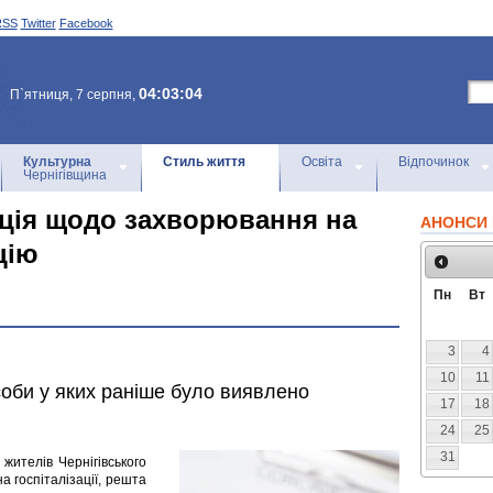
RSS
Twitter
Facebook
04:03:04
П`ятниця, 7 серпня,
Культурна
Стиль життя
Освіта
Відпочинок
Чернігівщина
ція щодо захворювання на
АНОНСИ 
цію
Пн
Вт
3
4
10
11
оби у яких раніше було виявлено
17
18
24
25
31
жителів Чернігівського
на госпіталізації, решта