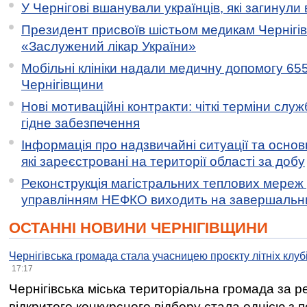
У Чернігові вшанували українців, які загинули 
Президент присвоїв шістьом медикам Чернігі
«Заслужений лікар України»
Мобільні клініки надали медичну допомогу 65
Чернігівщини
Нові мотиваційні контракти: чіткі терміни служ
гідне забезпечення
Інформація про надзвичайні ситуації та основн
які зареєстровані на території області за добу
Реконструкція магістральних теплових мереж у
управлінням НЕФКО виходить на завершальн
ОСТАННІ НОВИНИ ЧЕРНІГІВЩИНИ
Чернігівська громада стала учасницею проєкту літніх клуб
17:17
Чернігівська міська територіальна громада за 
відкритого конкурсного відбору стала однією з