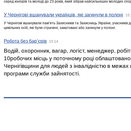
серед юніорів та молоді до 23 років, який зібрав найсильніших молодих спо
У Чернігові вшанували українців, які загинули в полоні
15:
У Чернігові вшанували пам’ять Захисників та Захисниць України, учасників
цивільних осіб, які були страчені, закатовані або загинули у полоні.
Робота без бар’єрів
15:14
Водій, охоронник, вагар, логіст, менеджер, робі
10робочих місць у поточному році облаштован
Чернігівщини для людей з інвалідністю в межах
програми служби зайнятості.