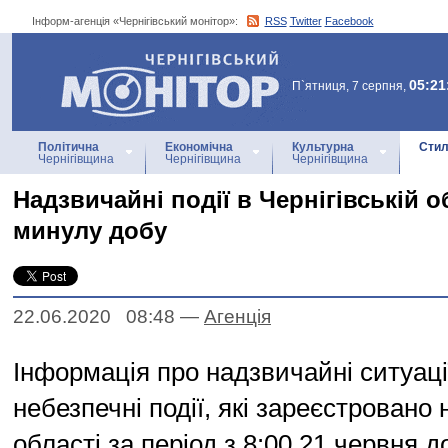
Інформ-агенція «Чернігівський монітор»:
RSS
Twitter
Facebook
Інформ-агенція
«Чернігівський монітор»
05:21
П`ятниця, 7 серпня,
Політична
Економічна
Культурна
Стил
Чернігівщина
Чернігівщина
Чернігівщина
Надзвичайні події в Чернігівській о
минулу добу
22.06.2020 08:48
—
Агенцiя
Інформація про надзвичайні ситуації
небезпечні події, які зареєстровано 
області за період з 8:00 21 червня д