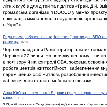
літніх клубів для дітей та підлітків «Грай. Дій. З
громадська організація DOCCU у межах проєкту 
співпраці з міжнародною неурядовою організаціє
в Україні.
Рада громад області: освіта, інвестиції, житло для ВПО та
розвитку
16:55
Чергове засідання Ради територіальних громад 
Чернігові 27 липня. На порядку денному – низка
в полі зору й на контролі ОВА, зокрема освоєння
робота центрів життєстійкості, забезпечення вн
переміщених осіб житлом, розроблення інвестиц
забезпечення сталого мобільного зв’язку.
Анна Юр'єва — чемпіонка Європи серед юніорок з веслув
каное!
16:13
З 23 до 26 липня в місті Сегед (Угорщина) відбувся чемпіонат Європи з вес