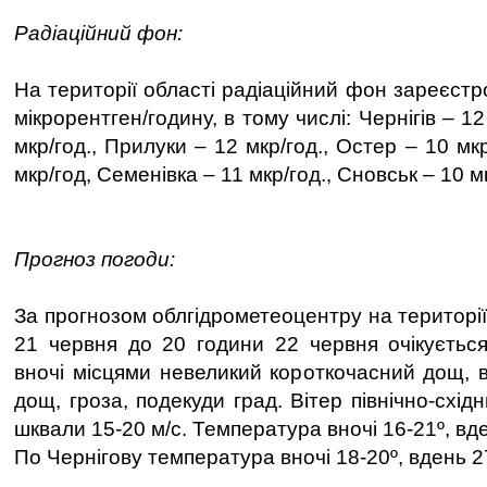
Радіаційний фон:
На території області радіаційний фон зареєст
мікрорентген/годину, в тому числі: Чернігів – 12
мкр/год., Прилуки – 12 мкр/год., Остер – 10 мк
мкр/год, Семенівка – 11 мкр/год., Сновськ – 10 м
Прогноз погоди:
За прогнозом облгідрометеоцентру на території
21 червня до 20 години 22 червня очікується
вночі місцями невеликий короткочасний дощ, 
дощ, гроза, подекуди град. Вітер північно-схід
шквали 15-20 м/с. Температура вночі 16-21º, вд
По Чернігову температура вночі 18-20º, вдень 2