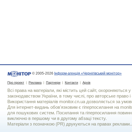
© 2005-2026
Інформ-агенція «Чернігівський монітор»
Про проект
|
Реклама
|
Партнери
|
Контакти
|
Архів
Всі права на матеріали, які містить цей сайт, охороняються у 
законодавством України, в тому числі, про авторське право і 
Використання матерiалiв monitor.cn.ua дозволяється за умов
Для iнтернет-видань обов'язковим є гiперпосилання на monito
для пошукових систем. Посилання та гіперпосилання повинні
виключно в першому чи в другому абзаці тексту.
Матеріали з позначкою (PR) друкуються на правах реклами..