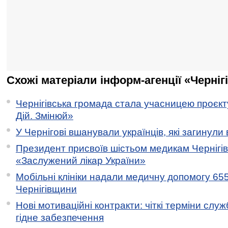
Схожі матеріали інформ-агенції «Черніг
Чернігівська громада стала учасницею проєкту 
Дій. Змінюй»
У Чернігові вшанували українців, які загинули 
Президент присвоїв шістьом медикам Чернігі
«Заслужений лікар України»
Мобільні клініки надали медичну допомогу 65
Чернігівщини
Нові мотиваційні контракти: чіткі терміни служ
гідне забезпечення