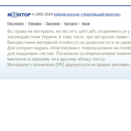
© 2005-2026
Інформ-агенція «Чернігівський монітор»
Про проект
|
Реклама
|
Партнери
|
Контакти
|
Архів
Всі права на матеріали, які містить цей сайт, охороняються у 
законодавством України, в тому числі, про авторське право і 
Використання матерiалiв monitor.cn.ua дозволяється за умов
Для iнтернет-видань обов'язковим є гiперпосилання на monito
для пошукових систем. Посилання та гіперпосилання повинні
виключно в першому чи в другому абзаці тексту.
Матеріали з позначкою (PR) друкуються на правах реклами..