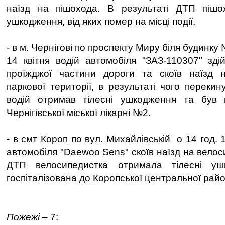
наїзд на пішохода. В результаті ДТП пішох
ушкодження, від яких помер на місці події.
- в м. Чернігові по проспекту Миру біля будинку 
14 квітня водій автомобіля "ЗАЗ-110307" зді
проїжджої частини дороги та скоїв наїзд 
паркової території, в результаті чого переки
водій отримав тілесні ушкодження та був г
Чернігівської міської лікарні №2.
- в смт Короп по вул. Михайлівській о 14 год. 1
автомобіля "Daewoo Sens" скоїв наїзд на велос
ДТП велосипедистка отримала тілесні у
госпіталізована до Коропської центральної район
Пожежі
– 7: