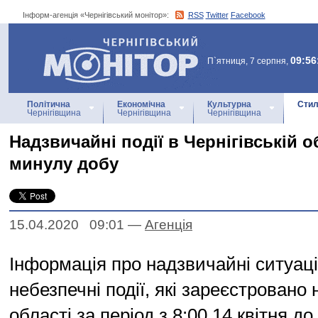
Інформ-агенція «Чернігівський монітор»:
RSS
Twitter
Facebook
Інформ-агенція
«Чернігівський монітор»
09:56
П`ятниця, 7 серпня,
Політична
Економічна
Культурна
Стил
Чернігівщина
Чернігівщина
Чернігівщина
Надзвичайні події в Чернігівській о
минулу добу
15.04.2020 09:01
—
Агенцiя
Інформація про надзвичайні ситуації
небезпечні події, які зареєстровано 
області за період з 8:00 14 квітня до