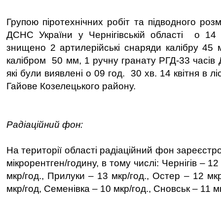
Групою піротехнічних робіт та підводного роз
ДСНС України у Чернігівській області о 14 
знищено 2 артилерійські снаряди калібру 45 м
калібром 50 мм, 1 ручну гранату РГД-33 часів Д
які були виявлені о 09 год. 30 хв. 14 квітня в лі
Гайове Козелецького району.
Радіаційний фон:
На території області радіаційний фон зареєст
мікрорентген/годину, в тому числі: Чернігів – 12
мкр/год., Прилуки – 13 мкр/год., Остер – 12 мк
мкр/год, Семенівка – 10 мкр/год., Сновськ – 11 м