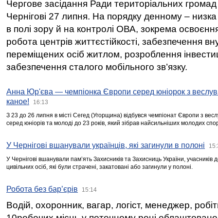
Чергове засідання Ради територіальних громад 
Чернігові 27 липня. На порядку денному – низка
в полі зору й на контролі ОВА, зокрема освоєння
робота центрів життєстійкості, забезпечення вн
переміщених осіб житлом, розроблення інвестиц
забезпечення сталого мобільного зв’язку.
Анна Юр'єва — чемпіонка Європи серед юніорок з веслув
каное!
16:13
З 23 до 26 липня в місті Сегед (Угорщина) відбувся чемпіонат Європи з вес
серед юніорів та молоді до 23 років, який зібрав найсильніших молодих спо
У Чернігові вшанували українців, які загинули в полоні
15:
У Чернігові вшанували пам’ять Захисників та Захисниць України, учасників
цивільних осіб, які були страчені, закатовані або загинули у полоні.
Робота без бар’єрів
15:14
Водій, охоронник, вагар, логіст, менеджер, робі
10робочих місць у поточному році облаштован