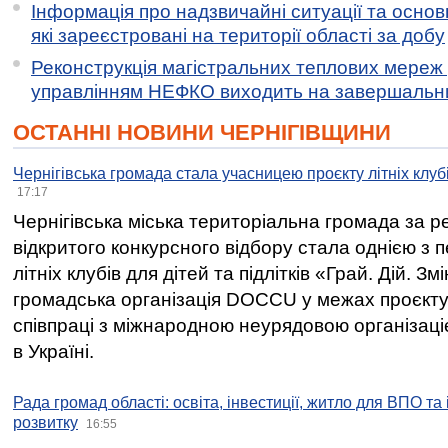
Інформація про надзвичайні ситуації та основн
які зареєстровані на території області за добу
Реконструкція магістральних теплових мереж у
управлінням НЕФКО виходить на завершальн
ОСТАННІ НОВИНИ ЧЕРНІГІВЩИНИ
Чернігівська громада стала учасницею проєкту літніх клуб
17:17
Чернігівська міська територіальна громада за 
відкритого конкурсного відбору стала однією з
літніх клубів для дітей та підлітків «Грай. Дій. З
громадська організація DOCCU у межах проєкту 
співпраці з міжнародною неурядовою організаціє
в Україні.
Рада громад області: освіта, інвестиції, житло для ВПО та
розвитку
16:55