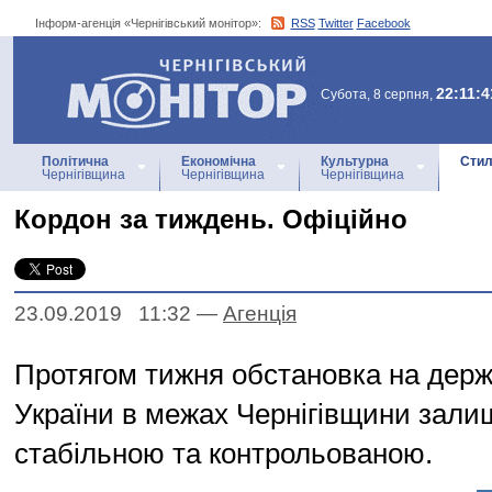
Інформ-агенція «Чернігівський монітор»:
RSS
Twitter
Facebook
Інформ-агенція
«Чернігівський монітор»
22:11:4
Субота, 8 серпня,
Політична
Економічна
Культурна
Стил
Чернігівщина
Чернігівщина
Чернігівщина
Кордон за тиждень. Офіційно
23.09.2019 11:32
—
Агенцiя
Протягом тижня обстановка на держ
України в межах Чернігівщини зал
стабільною та контрольованою.