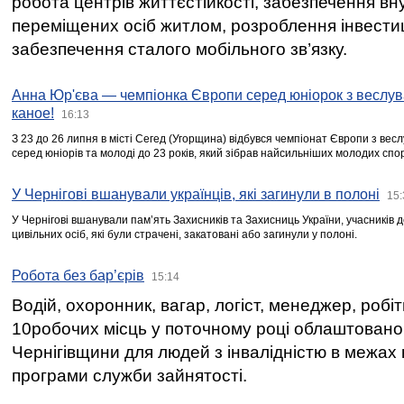
робота центрів життєстійкості, забезпечення вн
переміщених осіб житлом, розроблення інвестиц
забезпечення сталого мобільного зв’язку.
Анна Юр'єва — чемпіонка Європи серед юніорок з веслув
каное!
16:13
З 23 до 26 липня в місті Сегед (Угорщина) відбувся чемпіонат Європи з вес
серед юніорів та молоді до 23 років, який зібрав найсильніших молодих спо
У Чернігові вшанували українців, які загинули в полоні
15:
У Чернігові вшанували пам’ять Захисників та Захисниць України, учасників
цивільних осіб, які були страчені, закатовані або загинули у полоні.
Робота без бар’єрів
15:14
Водій, охоронник, вагар, логіст, менеджер, робі
10робочих місць у поточному році облаштован
Чернігівщини для людей з інвалідністю в межах
програми служби зайнятості.