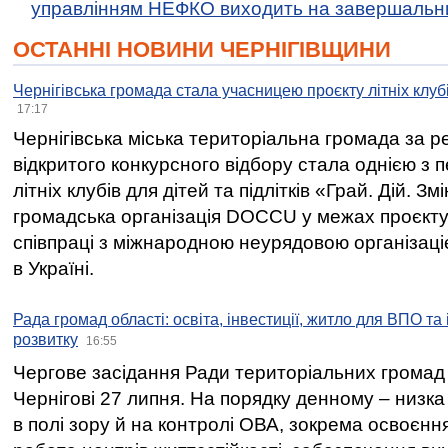
управлінням НЕФКО виходить на завершальн
ОСТАННІ НОВИНИ ЧЕРНІГІВЩИНИ
Чернігівська громада стала учасницею проєкту літніх клуб
17:17
Чернігівська міська територіальна громада за 
відкритого конкурсного відбору стала однією з
літніх клубів для дітей та підлітків «Грай. Дій. З
громадська організація DOCCU у межах проєкту 
співпраці з міжнародною неурядовою організаціє
в Україні.
Рада громад області: освіта, інвестиції, житло для ВПО та
розвитку
16:55
Чергове засідання Ради територіальних громад 
Чернігові 27 липня. На порядку денному – низка
в полі зору й на контролі ОВА, зокрема освоєння