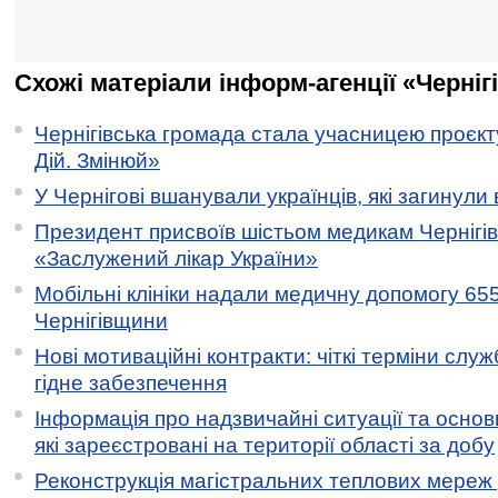
Схожі матеріали інформ-агенції «Черніг
Чернігівська громада стала учасницею проєкту 
Дій. Змінюй»
У Чернігові вшанували українців, які загинули 
Президент присвоїв шістьом медикам Чернігі
«Заслужений лікар України»
Мобільні клініки надали медичну допомогу 65
Чернігівщини
Нові мотиваційні контракти: чіткі терміни служ
гідне забезпечення
Інформація про надзвичайні ситуації та основн
які зареєстровані на території області за добу
Реконструкція магістральних теплових мереж у