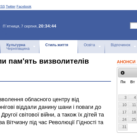
RSS
Twitter
Facebook
20:34:44
П`ятниця, 7 серпня,
Культурна
Стиль життя
Освіта
Відпочинок
Чернігівщина
ли пам'ять визволителів
АНОНСИ 
Пн
Вт
3
4
изволення обласного центру від
10
11
рнігові віддали данину шани і поваги до
17
18
Другої світової війни, а також їх дітей та
24
25
за Вітчизну під час Революції Гідності та
31