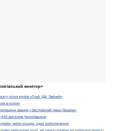
рнігівський монітор»
кту літніх клубів «Грай. Дій. Змінюй»
ули в полоні
нігівщини звання «Заслужений лікар України»
у 655 жителям Чернігівщини
 служби, вибір посади, гідне забезпечення
новні небезпечні події, які зареєстровані на території області