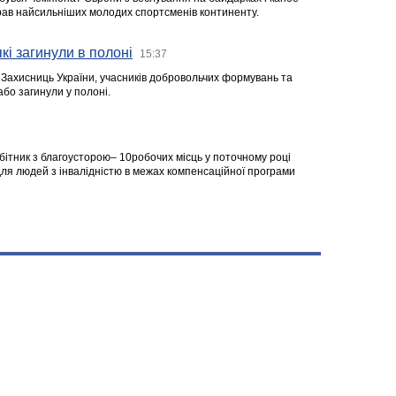
ібрав найсильніших молодих спортсменів континенту.
кі загинули в полоні
15:37
а Захисниць України, учасників добровольчих формувань та
 або загинули у полоні.
робітник з благоусторою– 10робочих місць у поточному році
я людей з інвалідністю в межах компенсаційної програми