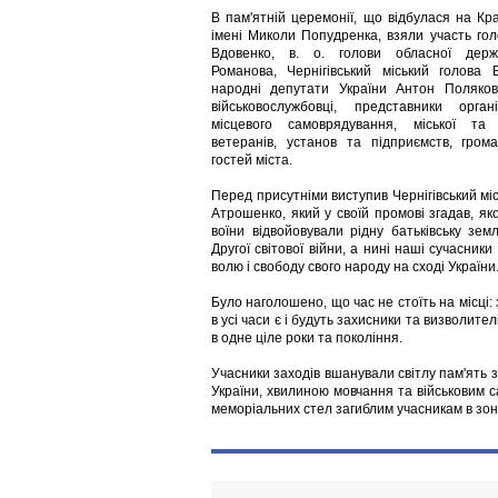
В пам'ятній церемонії, що відбулася на Кра
імені Миколи Попудренка, взяли участь гол
Вдовенко, в. о. голови обласної держа
Романова, Чернігівський міський голова
народні депутати України Антон Поляков
військовослужбовці, представники орга
місцевого самоврядування, міської та 
ветеранів, установ та підприємств, грома
гостей міста.
Перед присутніми виступив Чернігівський мі
Атрошенко, який у своїй промові згадав, я
воїни відвойовували рідну батьківську зем
Другої світової війни, а нині наші сучасники
волю і свободу свого народу на сході України
Було наголошено, що час не стоїть на місці
в усі часи є і будуть захисники та визволите
в одне ціле роки та покоління.
Учасники заходів вшанували світлу пам'ять за
України, хвилиною мовчання та військовим с
меморіальних стел загиблим учасникам в зон