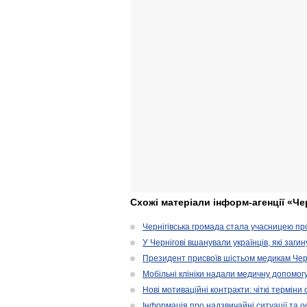
Схожі матеріали інформ-агенції «Че
Чернігівська громада стала учасницею проє
У Чернігові вшанували українців, які загин
Президент присвоїв шістьом медикам Чер
Мобільні клініки надали медичну допомог
Нові мотиваційні контракти: чіткі терміни
Інформація про надзвичайні ситуації та ос