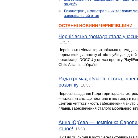
за добу
Реконструкція магістральних теплових ме
завершальний етап
ОСТАННІ НОВИНИ ЧЕРНІГІВЩИНИ
Чернігівська громада стала учасни
17:17
Чернігівська міська територіальна громада з
переможниць проєкту літніх клубів для дітей 
організація DOCCU у межах проєкту PlayItFo
Child Alliance в Україні.
Рада громад області: освіта, інве
розвитку
16:55
Чергове засідання Ради територіальних гром
– низка питань, що постійно в полі зору й на
центрів життєстійкості, забезпечення внутр
планів, забезпечення сталого мобільного зв’я
Анна Юр'єва — чемпіонка Європи 
каное!
16:13
З 23 до 26 липня в місті Сегед (Угорщина) в