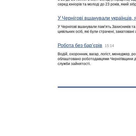
серед юніорів та молоді до 23 років, який з
У Чернігові вшанували українців, я
У Чернігові вшанували пам’ять Захисників т
цивільних осіб, які були страчені, закатовані
Робота без бар’єрів
15:14
Водій, охоронник, вагар, логіст, менеджер, 
облаштовано роботодавцями Чернігівщини дл
служби зайнятості.