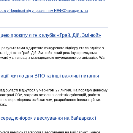
реж у Чернігові під управлінням НЕФКО виходить на
цею проєкту літніх клубів «Грай. Дій. Змінюй»
а результатами відкритого конкурсного відбору стала однією з
та підлітків «Грай. Дій. Змінюй», який реалізує громадська
rward у співпраці з міжнародною неурядовою організацією War
стиції, житло для ВПО та інші важливі питання
ад області відбулося у Чернігові 27 липня. На порядку денному
 контролі ОВА, зокрема освоєння освітніх субвенцій, робота
ішньо переміщених осіб житлом, розроблення інвестиційних
зку.
серед юніорок з веслування на байдарках і
ідбувся чемпіонат Європи з веслування на байдарках і каное