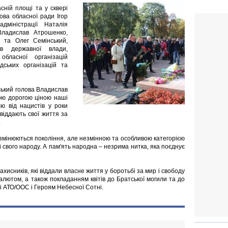
сній площі та у сквері
ова обласної ради Ігор
дміністрації Наталія
 Владислав Атрошенко,
 та Олег Семінський,
нів державної влади,
обласної організацій
дських організацій та
ський голова Владислав
кою дорогою ціною наші
лю від нацистів у роки
 віддають свої життя за
.
: змінюються покоління, але незмінною та особливою категорією
лі свого народу. А пам'ять народна – незрима нитка, яка поєднує
хисників, які віддали власне життя у боротьбі за мир і свободу
алютом, а також покладанням квітів до Братської могили та до
і АТО/ООС і Героям Небесної Сотні.