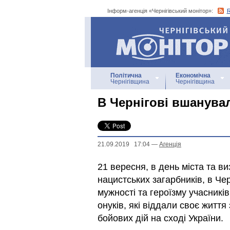
Інформ-агенція «Чернігівський монітор»:
Інформ-агенція
«Чернігівський монітор»
Політична
Економічна
Чернігівщина
Чернігівщина
В Чернігові вшанува
21.09.2019 17:04
—
Агенцiя
21 вересня, в день міста та в
нацистських загарбників, в Че
мужності та героїзму учасників 
онуків, які віддали своє життя 
бойових дій на сході України.