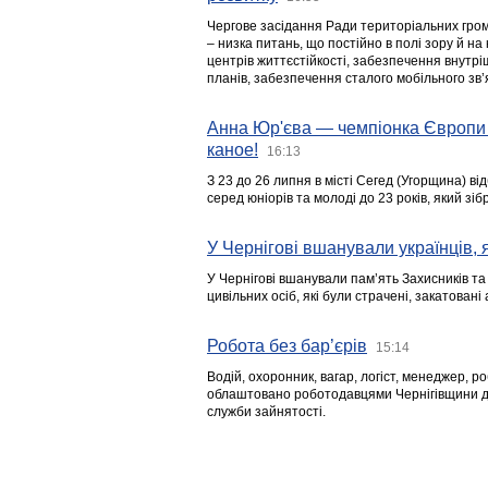
Чергове засідання Ради територіальних гром
– низка питань, що постійно в полі зору й на
центрів життєстійкості, забезпечення внутр
планів, забезпечення сталого мобільного зв’я
Анна Юр'єва — чемпіонка Європи 
каное!
16:13
З 23 до 26 липня в місті Сегед (Угорщина) в
серед юніорів та молоді до 23 років, який з
У Чернігові вшанували українців, я
У Чернігові вшанували пам’ять Захисників т
цивільних осіб, які були страчені, закатовані
Робота без бар’єрів
15:14
Водій, охоронник, вагар, логіст, менеджер, 
облаштовано роботодавцями Чернігівщини дл
служби зайнятості.