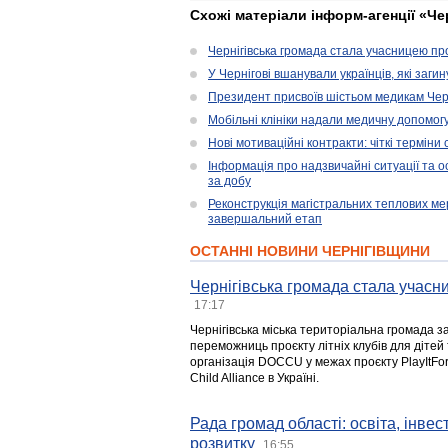
Схожі матеріали інформ-агенції «Че
Чернігівська громада стала учасницею проє
У Чернігові вшанували українців, які загин
Президент присвоїв шістьом медикам Чер
Мобільні клініки надали медичну допомог
Нові мотиваційні контракти: чіткі терміни
Інформація про надзвичайні ситуації та ос
за добу
Реконструкція магістральних теплових ме
завершальний етап
ОСТАННІ НОВИНИ ЧЕРНІГІВЩИНИ
Чернігівська громада стала учасни
17:17
Чернігівська міська територіальна громада з
переможниць проєкту літніх клубів для дітей 
організація DOCCU у межах проєкту PlayItFo
Child Alliance в Україні.
Рада громад області: освіта, інве
розвитку
16:55