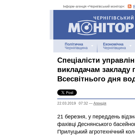
Інформ-агенція «Чернігівський монітор»:
Інформ-агенція
«Чернігівський монітор»
Політична
Економічна
Чернігівщина
Чернігівщина
Спеціалісти управлін
викладачам закладу 
Всесвітнього дня во
22.03.2019 07:32
—
Агенцiя
21 березня, у переддень відзн
фахівці Деснянського басейно
Прилуцький агротехнічний кол