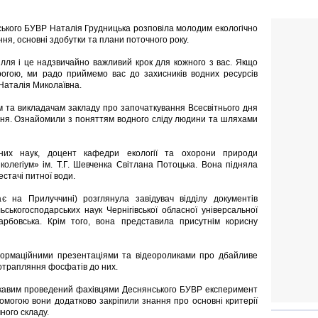
ського БУВР Наталія Грудницька розповіла молодим екологічно
ня, основні здобутки та плани поточного року.
лля і це надзвичайно важливий крок для кожного з вас. Якщо
рогою, ми радо приймемо вас до захисників водних ресурсів
 Наталія Миколаївна.
м та викладачам закладу про започаткування Всесвітнього дня
ення. Ознайомили з поняттям водного сліду людини та шляхами
чних наук, доцент кафедри екології та охорони природи
 колегіум» ім. Т.Г. Шевченка Світлана Потоцька. Вона підняла
стачі питної води.
ає на Прилуччині) розглянула завідувач відділу документів
ьськогосподарських наук Чернігівської обласної універсальної
Карбовська. Крім того, вона представила присутнім корисну
формаційними презентаціями та відеороликами про дбайливе
потрапляння фосфатів до них.
ікавим проведений фахівцями Деснянського БУВР експеримент
опомогою вони додатково закріпили знання про основні критерії
чного складу.