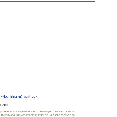
 «Чернігівський монітор»
|
Архів
хороняються у відповідності із законодавством України, в
. Використання матерiалiв monitor.cn.ua дозволяється за