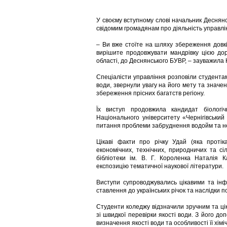
У своєму вступному слові начальник Деснян
свідомим громадянам про діяльність управлін
– Ви вже стоїте на шляху збереження довкі
вирішите продовжувати мандрівку цією до
області, до Деснянського БУВР, – зауважила
Спеціалісти управління розповіли студента
води, звернули увагу на його мету та знач
збереження прісних багатств регіону.
Їх виступ продовжила кандидат біологі
Національного університету «Чернігівський
питання проблеми забруднення водойм та не
Цікаві факти про річку Удай (яка протік
економічних, технічних, природничих та сіл
бібліотеки ім. В. Г. Короленка Наталія 
експозицію тематичної наукової літератури.
Виступи супроводжувались цікавими та ін
ставлення до українських річок та наслідки 
Студенти коледжу відзначили зручним та ц
зі швидкої перевірки якості води. З його д
визначення якості води та особливості її хімі