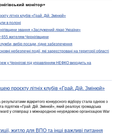
рнігівський монітор»
кту літніх клубів «Грай. Дій. Змінюй»
ули в полоні
нігівщини звання «Заслужений лікар України»
у 655 жителям Чернігівщини
 служби, вибір посади, гідне забезпечення
новні небезпечні події, які зареєстровані на території області
реж у Чернігові під управлінням НЕФКО виходить на
цею проєкту літніх клубів «Грай. Дій. Змінюй»
а результатами відкритого конкурсного відбору стала однією з
та підлітків «Грай. Дій. Змінюй», який реалізує громадська
rward у співпраці з міжнародною неурядовою організацією War
стиції, житло для ВПО та інші важливі питання