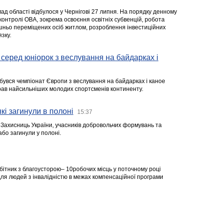
ад області відбулося у Чернігові 27 липня. На порядку денному
 контролі ОВА, зокрема освоєння освітніх субвенцій, робота
ішньо переміщених осіб житлом, розроблення інвестиційних
зку.
серед юніорок з веслування на байдарках і
ідбувся чемпіонат Європи з веслування на байдарках і каное
ібрав найсильніших молодих спортсменів континенту.
кі загинули в полоні
15:37
а Захисниць України, учасників добровольчих формувань та
 або загинули у полоні.
робітник з благоусторою– 10робочих місць у поточному році
я людей з інвалідністю в межах компенсаційної програми