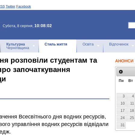
RSS
Twitter
Facebook
10:08:02
Субота, 8 серпня,
Культурна
Стиль життя
Освіта
Відпочинок
Чернігівщина
ня розповіли студентам та
АНОНСИ 
про започаткування
ди
Пн
Вт
3
4
10
11
17
18
ачення Всесвітнього дня водних ресурсів,
24
25
вого управління водних ресурсів відвідали
31
едж.