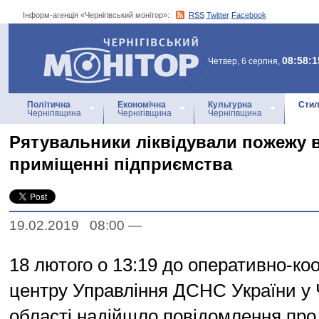
Інформ-агенція «Чернігівський монітор»:
RSS
Twitter
Facebook
Інформ-агенція
«Чернігівський монітор»
08:58:1
Четвер, 6 серпня,
Політична
Економічна
Культурна
Стил
Чернігівщина
Чернігівщина
Чернігівщина
Рятувальники ліквідували пожежу 
приміщенні підприємства
19.02.2019 08:00
—
18 лютого о 13:19 до оперативно-ко
центру Управління ДСНС України у Ч
області надійшло повідомлення про