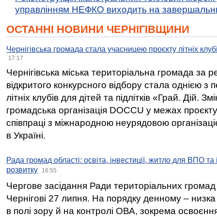
управлінням НЕФКО виходить на завершальн
ОСТАННІ НОВИНИ ЧЕРНІГІВЩИНИ
Чернігівська громада стала учасницею проєкту літніх клуб
17:17
Чернігівська міська територіальна громада за 
відкритого конкурсного відбору стала однією з
літніх клубів для дітей та підлітків «Грай. Дій. З
громадська організація DOCCU у межах проєкту 
співпраці з міжнародною неурядовою організаціє
в Україні.
Рада громад області: освіта, інвестиції, житло для ВПО та
розвитку
16:55
Чергове засідання Ради територіальних громад 
Чернігові 27 липня. На порядку денному – низка
в полі зору й на контролі ОВА, зокрема освоєння