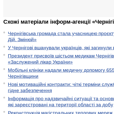
Схожі матеріали інформ-агенції «Черніг
Чернігівська громада стала учасницею проєкту 
Дій. Змінюй»
У Чернігові вшанували українців, які загинули 
Президент присвоїв шістьом медикам Чернігі
«Заслужений лікар України»
Мобільні клініки надали медичну допомогу 65
Чернігівщини
Нові мотиваційні контракти: чіткі терміни служ
гідне забезпечення
Інформація про надзвичайні ситуації та основн
які зареєстровані на території області за добу
Реконструкція магістральних теплових мереж у