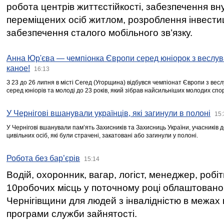
робота центрів життєстійкості, забезпечення вн
переміщених осіб житлом, розроблення інвестиц
забезпечення сталого мобільного зв’язку.
Анна Юр'єва — чемпіонка Європи серед юніорок з веслув
каное!
16:13
З 23 до 26 липня в місті Сегед (Угорщина) відбувся чемпіонат Європи з вес
серед юніорів та молоді до 23 років, який зібрав найсильніших молодих спо
У Чернігові вшанували українців, які загинули в полоні
15:
У Чернігові вшанували пам’ять Захисників та Захисниць України, учасників
цивільних осіб, які були страчені, закатовані або загинули у полоні.
Робота без бар’єрів
15:14
Водій, охоронник, вагар, логіст, менеджер, робі
10робочих місць у поточному році облаштован
Чернігівщини для людей з інвалідністю в межах
програми служби зайнятості.