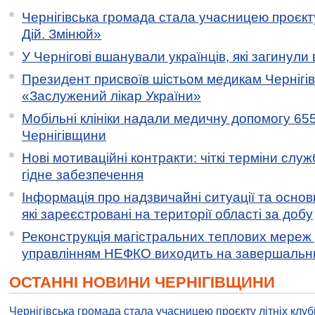
Чернігівська громада стала учасницею проєкту 
Дій. Змінюй»
У Чернігові вшанували українців, які загинули 
Президент присвоїв шістьом медикам Чернігі
«Заслужений лікар України»
Мобільні клініки надали медичну допомогу 65
Чернігівщини
Нові мотиваційні контракти: чіткі терміни служ
гідне забезпечення
Інформація про надзвичайні ситуації та основн
які зареєстровані на території області за добу
Реконструкція магістральних теплових мереж у
управлінням НЕФКО виходить на завершальн
ОСТАННІ НОВИНИ ЧЕРНІГІВЩИНИ
Чернігівська громада стала учасницею проєкту літніх клуб