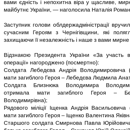
вами єдність і непохитна віра у щасливе, мир
майбутнє України, — наголосила Наталія Роман
Заступник голови облдержадміністрації вручил
сучасним Героям з Чернігівщини, які полягл
захищаючи її незалежність і наше з вами мирне
Відзнакою Президента України «За участь в
операції» нагороджено (посмертно):
Солдата Лебедєва Андрія Володимировича 
мати загиблого Героя – Лебедєва Людмила Анат
Солдата Близнюка Володимира Володими
отримала мати загиблого Героя – Бе
Володимирівна);
Рядового міліції Іщенка Андрія Васильовича
мати загиблого Героя – Іщенко Валентина Яківн
Старшого солдата Смирнова Павла Юрійовича