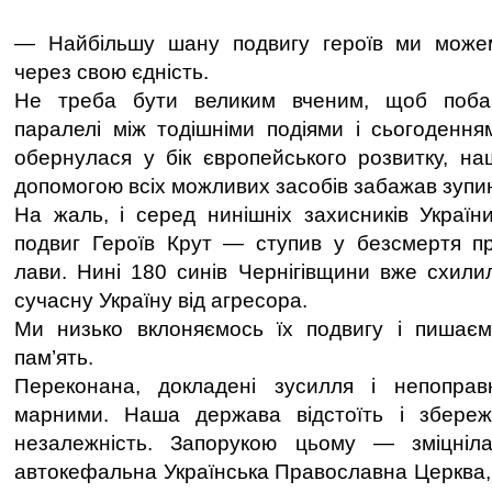
— Найбільшу шану подвигу героїв ми може
через свою єдність.
Не треба бути великим вченим, щоб побачи
паралелі між тодішніми подіями і сьогоденням
обернулася у бік європейського розвитку, наш
допомогою всіх можливих засобів забажав зупин
На жаль, і серед нинішніх захисників України
подвиг Героїв Крут — ступив у безсмертя пр
лави. Нині 180 синів Чернігівщини вже схили
сучасну Україну від агресора.
Ми низько вклоняємось їх подвигу і пишаєм
пам’ять.
Переконана, докладені зусилля і непопра
марними. Наша держава відстоїть і збереже
незалежність. Запорукою цьому — зміцніла
автокефальна Українська Православна Церква,