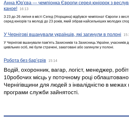
Анна Юр'єва — чемпіонка Європи серед юніорок з веслув
каное!
16:13
З 23 до 26 липня в місті Сегед (Угорщина) відбувся чемпіонат Європи з вес
серед юніорів та молоді до 23 років, який зібрав найсильніших молодих спо
У Чернігові вшанували українців, які загинули в полоні
15:
У Чернігові вшанували пам’ять Захисників та Захисниць України, учасників
цивільних осіб, які були страчені, закатовані або загинули у полоні.
Робота без бар’єрів
15:14
Водій, охоронник, вагар, логіст, менеджер, робі
10робочих місць у поточному році облаштован
Чернігівщини для людей з інвалідністю в межах
програми служби зайнятості.