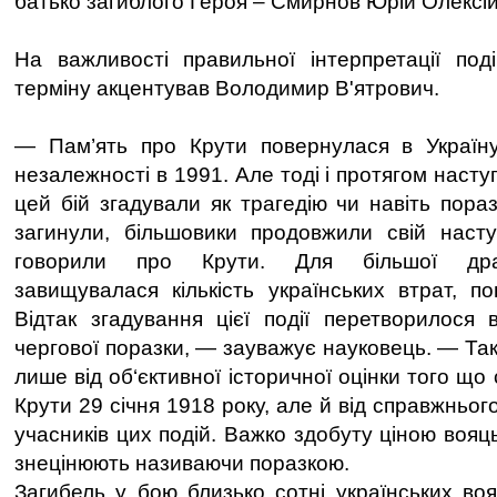
батько загиблого Героя – Смирнов Юрій Олексій
На важливості правильної інтерпретації под
терміну акцентував Володимир В'ятрович.
— Пам’ять про Крути повернулася в Україну 
незалежності в 1991. Але тоді і протягом насту
цей бій згадували як трагедію чи навіть пораз
загинули, більшовики продовжили свій наст
говорили про Крути. Для більшої драм
завищувалася кількість українських втрат, по
Відтак згадування цієї події перетворилося 
чергової поразки, — зауважує науковець. — Так
лише від об‘єктивної історичної оцінки того що
Крути 29 січня 1918 року, але й від справжньог
учасників цих подій. Важко здобуту ціною вояц
знецінюють називаючи поразкою.
Загибель у бою близько сотні українських воя