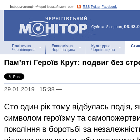
Інформ-агенція «Чернігівський монітор»:
RSS
Twitter
Facebook
Інформ-агенція
«Чернігівський монітор»
06:43:0
Субота, 8 серпня,
Політична
Економічна
Культурна
Стил
Чернігівщина
Чернігівщина
Чернігівщина
Пам’яті Героїв Крут: подвиг без стр
29.01.2019 15:38
—
Сто один рік тому відбулась подія, 
символом героїзму та самопожертв
покоління в боротьбі за незалежніс