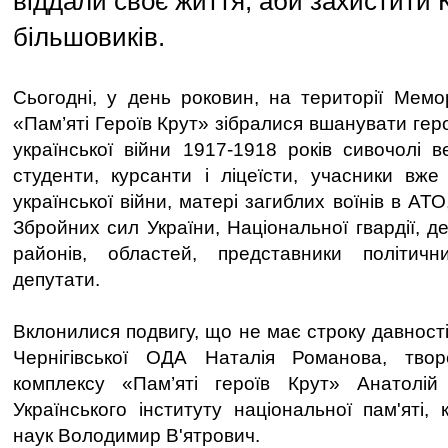
віддали своє життя, аби захистити К
більшовиків.
Сьогодні, у день роковин, на території Мемо
«Пам’яті Героїв Крут» зібралися вшанувати геро
української війни 1917-1918 років сивочолі в
студенти, курсанти і ліцеїсти, учасники вже 
української війни, матері загиблих воїнів в АТ
Збройних сил України, Національної гвардії, дел
районів, областей, представники політичн
депутати.
Вклонилися подвигу, що не має строку давності
Чернігівської ОДА Наталія Романова, тво
комплексу «Пам’яті героїв Крут» Анатолій
Українського інституту національної пам'яті,
наук Володимир В'ятрович.