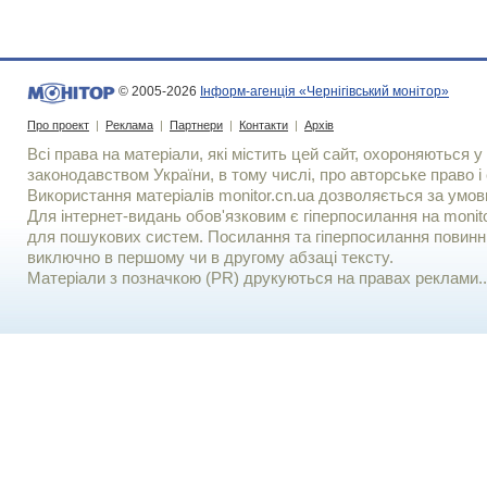
© 2005-2026
Інформ-агенція «Чернігівський монітор»
Про проект
|
Реклама
|
Партнери
|
Контакти
|
Архів
Всі права на матеріали, які містить цей сайт, охороняються у 
законодавством України, в тому числі, про авторське право і 
Використання матерiалiв monitor.cn.ua дозволяється за умов
Для iнтернет-видань обов'язковим є гiперпосилання на monito
для пошукових систем. Посилання та гіперпосилання повинні
виключно в першому чи в другому абзаці тексту.
Матеріали з позначкою (PR) друкуються на правах реклами..