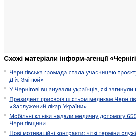
Схожі матеріали інформ-агенції «Черніг
Чернігівська громада стала учасницею проєкту 
Дій. Змінюй»
У Чернігові вшанували українців, які загинули 
Президент присвоїв шістьом медикам Чернігі
«Заслужений лікар України»
Мобільні клініки надали медичну допомогу 65
Чернігівщини
Нові мотиваційні контракти: чіткі терміни служ