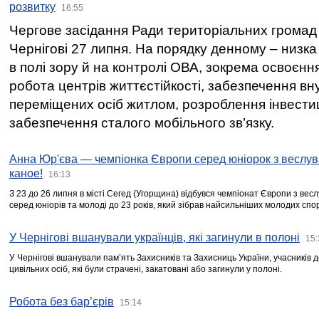
розвитку
16:55
Чергове засідання Ради територіальних громад 
Чернігові 27 липня. На порядку денному – низка
в полі зору й на контролі ОВА, зокрема освоєння
робота центрів життєстійкості, забезпечення вн
переміщених осіб житлом, розроблення інвестиц
забезпечення сталого мобільного зв’язку.
Анна Юр'єва — чемпіонка Європи серед юніорок з веслув
каное!
16:13
З 23 до 26 липня в місті Сегед (Угорщина) відбувся чемпіонат Європи з вес
серед юніорів та молоді до 23 років, який зібрав найсильніших молодих спо
У Чернігові вшанували українців, які загинули в полоні
15:
У Чернігові вшанували пам’ять Захисників та Захисниць України, учасників
цивільних осіб, які були страчені, закатовані або загинули у полоні.
Робота без бар’єрів
15:14