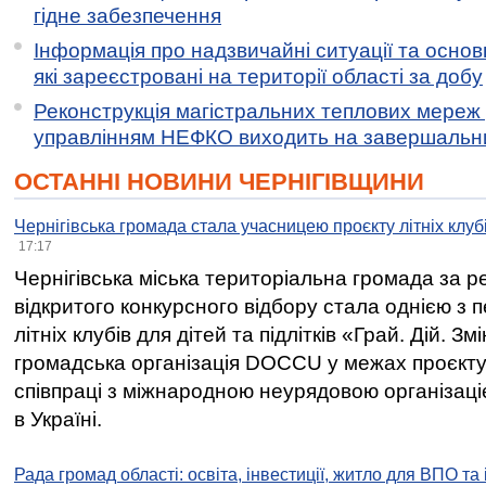
гідне забезпечення
Інформація про надзвичайні ситуації та основн
які зареєстровані на території області за добу
Реконструкція магістральних теплових мереж у
управлінням НЕФКО виходить на завершальн
ОСТАННІ НОВИНИ ЧЕРНІГІВЩИНИ
Чернігівська громада стала учасницею проєкту літніх клуб
17:17
Чернігівська міська територіальна громада за 
відкритого конкурсного відбору стала однією з
літніх клубів для дітей та підлітків «Грай. Дій. З
громадська організація DOCCU у межах проєкту 
співпраці з міжнародною неурядовою організаціє
в Україні.
Рада громад області: освіта, інвестиції, житло для ВПО та