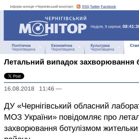
Інформ-агенція «Чернігівський монітор»:
RSS
Twitter
Facebook
Інформ-агенція
«Чернігівський монітор»
08:41:3
Неділя, 9 серпня,
Політична
Економічна
Культурна
Стил
Чернігівщина
Чернігівщина
Чернігівщина
Летальний випадок захворювання 
16.08.2018 11:46
—
ДУ «Чернігівський обласний лабора
МОЗ України» повідомляє про лета
захворювання ботулізмом жительки