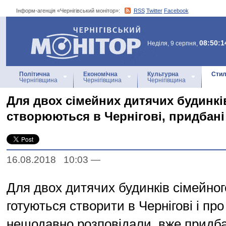
Інформ-агенція «Чернігівський монітор»:
RSS
Twitter
Facebook
Інформ-агенція
«Чернігівський монітор»
08:50:1
Неділя, 9 серпня,
Політична
Економічна
Культурна
Стил
Чернігівщина
Чернігівщина
Чернігівщина
Для двох сімейних дитячих будинків
створюються в Чернігові, придбані
16.08.2018 10:03
—
Для двох дитячих будинків сімейного
готуються створити в Чернігові і про
нещодавно розповідали, вже придбан