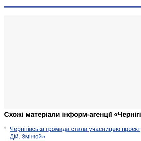
Схожі матеріали інформ-агенції «Черніг
Чернігівська громада стала учасницею проєкту 
Дій. Змінюй»