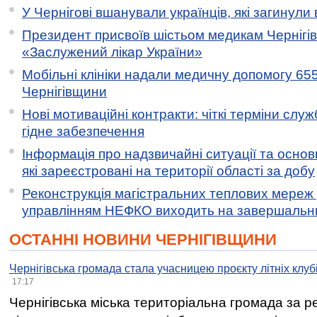
У Чернігові вшанували українців, які загинули 
Президент присвоїв шістьом медикам Чернігі
«Заслужений лікар України»
Мобільні клініки надали медичну допомогу 65
Чернігівщини
Нові мотиваційні контракти: чіткі терміни служ
гідне забезпечення
Інформація про надзвичайні ситуації та основн
які зареєстровані на території області за добу
Реконструкція магістральних теплових мереж у
управлінням НЕФКО виходить на завершальн
ОСТАННІ НОВИНИ ЧЕРНІГІВЩИНИ
Чернігівська громада стала учасницею проєкту літніх клуб
17:17
Чернігівська міська територіальна громада за 