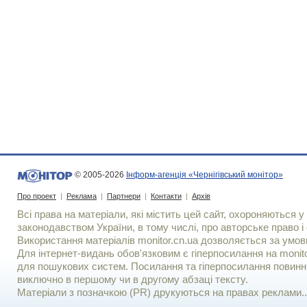
© 2005-2026
Інформ-агенція «Чернігівський монітор»
Про проект
|
Реклама
|
Партнери
|
Контакти
|
Архів
Всі права на матеріали, які містить цей сайт, охороняються у 
законодавством України, в тому числі, про авторське право і 
Використання матерiалiв monitor.cn.ua дозволяється за умов
Для iнтернет-видань обов'язковим є гiперпосилання на monito
для пошукових систем. Посилання та гіперпосилання повинні
виключно в першому чи в другому абзаці тексту.
Матеріали з позначкою (PR) друкуються на правах реклами..