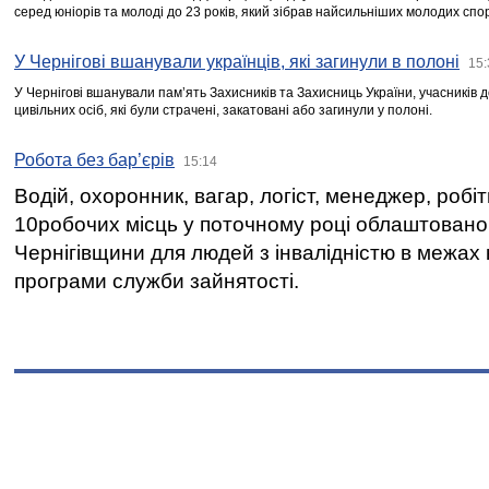
серед юніорів та молоді до 23 років, який зібрав найсильніших молодих спо
У Чернігові вшанували українців, які загинули в полоні
15:
У Чернігові вшанували пам’ять Захисників та Захисниць України, учасників
цивільних осіб, які були страчені, закатовані або загинули у полоні.
Робота без бар’єрів
15:14
Водій, охоронник, вагар, логіст, менеджер, робі
10робочих місць у поточному році облаштован
Чернігівщини для людей з інвалідністю в межах
програми служби зайнятості.