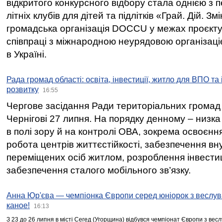
відкритого конкурсного відбору стала однією з
літніх клубів для дітей та підлітків «Грай. Дій. З
громадська організація DOCCU у межах проєкту 
співпраці з міжнародною неурядовою організаціє
в Україні.
Рада громад області: освіта, інвестиції, житло для ВПО та
розвитку
16:55
Чергове засідання Ради територіальних громад 
Чернігові 27 липня. На порядку денному – низка
в полі зору й на контролі ОВА, зокрема освоєння
робота центрів життєстійкості, забезпечення вн
переміщених осіб житлом, розроблення інвестиц
забезпечення сталого мобільного зв’язку.
Анна Юр'єва — чемпіонка Європи серед юніорок з веслув
каное!
16:13
З 23 до 26 липня в місті Сегед (Угорщина) відбувся чемпіонат Європи з вес