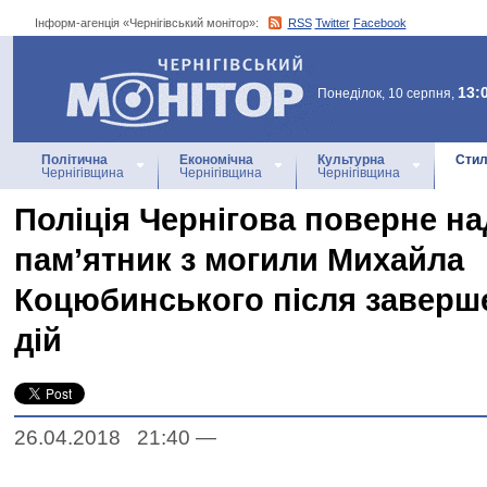
Інформ-агенція «Чернігівський монітор»:
RSS
Twitter
Facebook
Інформ-агенція
«Чернігівський монітор»
13:
Понеділок, 10 серпня,
Політична
Економічна
Культурна
Стил
Чернігівщина
Чернігівщина
Чернігівщина
Поліція Чернігова поверне н
пам’ятник з могили Михайла
Коцюбинського після заверш
дій
26.04.2018 21:40
—