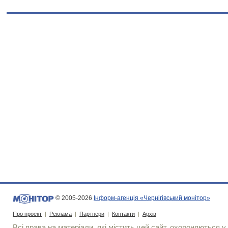
© 2005-2026
Інформ-агенція «Чернігівський монітор»
Про проект
|
Реклама
|
Партнери
|
Контакти
|
Архів
Всі права на матеріали, які містить цей сайт, охороняються у 