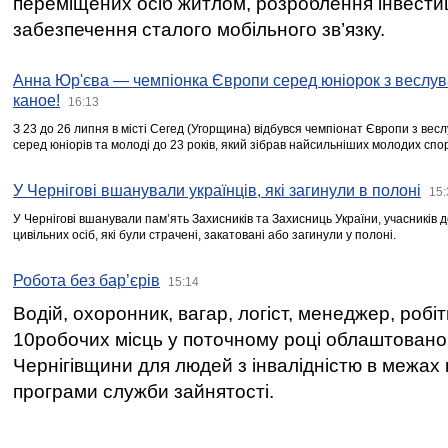
переміщених осіб житлом, розроблення інвестиц
забезпечення сталого мобільного зв’язку.
Анна Юр'єва — чемпіонка Європи серед юніорок з веслув
каное!
16:13
З 23 до 26 липня в місті Сегед (Угорщина) відбувся чемпіонат Європи з вес
серед юніорів та молоді до 23 років, який зібрав найсильніших молодих спо
У Чернігові вшанували українців, які загинули в полоні
15:
У Чернігові вшанували пам’ять Захисників та Захисниць України, учасників
цивільних осіб, які були страчені, закатовані або загинули у полоні.
Робота без бар’єрів
15:14
Водій, охоронник, вагар, логіст, менеджер, робі
10робочих місць у поточному році облаштован
Чернігівщини для людей з інвалідністю в межах
програми служби зайнятості.