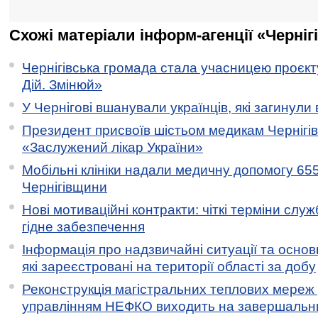
Схожі матеріали інформ-агенції «Черніг
Чернігівська громада стала учасницею проєкту 
Дій. Змінюй»
У Чернігові вшанували українців, які загинули 
Президент присвоїв шістьом медикам Чернігі
«Заслужений лікар України»
Мобільні клініки надали медичну допомогу 65
Чернігівщини
Нові мотиваційні контракти: чіткі терміни служ
гідне забезпечення
Інформація про надзвичайні ситуації та основн
які зареєстровані на території області за добу
Реконструкція магістральних теплових мереж у
управлінням НЕФКО виходить на завершальн