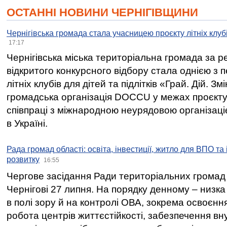
ОСТАННІ НОВИНИ ЧЕРНІГІВЩИНИ
Чернігівська громада стала учасницею проєкту літніх клуб
17:17
Чернігівська міська територіальна громада за 
відкритого конкурсного відбору стала однією з
літніх клубів для дітей та підлітків «Грай. Дій. З
громадська організація DOCCU у межах проєкту 
співпраці з міжнародною неурядовою організаціє
в Україні.
Рада громад області: освіта, інвестиції, житло для ВПО та
розвитку
16:55
Чергове засідання Ради територіальних громад 
Чернігові 27 липня. На порядку денному – низка
в полі зору й на контролі ОВА, зокрема освоєння
робота центрів життєстійкості, забезпечення вн