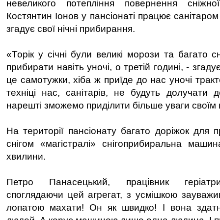
невеликого потепління повернення сніжн
Костянтин Іонов у пансіонаті працює санітаром 
згадує свої нічні прибирання.
«Торік у січні були великі морози та багато с
прибирати навіть уночі, о третій годині, - згаду
це самотужки, хіба ж приїде до нас уночі трак
техніці нас, санітарів, не будуть долучати 
нарешті зможемо приділити більше уваги своїм 
На території пансіонату багато доріжок для п
снігом «магістралі» снігоприбиральна машин
хвилини.
Петро Панасецький, працівник геріатри
споглядаючи цей агрегат, з усмішкою зауважи
лопатою махати! Он як швидко! І вона здатн