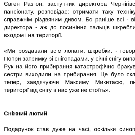
Євген Разгон, заступник директора Чернігівс
пансіонату, розповідає: отримати таку техні
справжнім різдвяним дивом. Бо раніше всі - в
директора - аж до посиніння пальців шкребли
входом і на території.
«Ми роздавали всім лопати, шкребки, - говор
Попри затримку зі снігопадами, у січні снігу вип
Рук на його прибирання катастрофічно бракув
сестри виходили на прибирання. Це було скл
тепер, завдячуючи Максиму Микитасю, п
території від снігу в нас уже не стоїть».
Сніжний лютий
Подарунок став дуже на часі, оскільки синоп