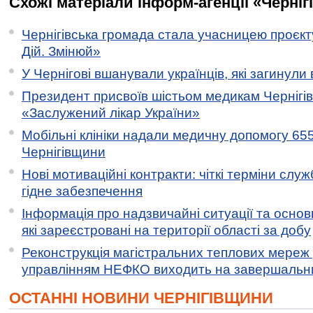
Схожі матеріали інформ-агенції «Черніг
Чернігівська громада стала учасницею проєкту 
Дій. Змінюй»
У Чернігові вшанували українців, які загинули 
Президент присвоїв шістьом медикам Чернігі
«Заслужений лікар України»
Мобільні клініки надали медичну допомогу 65
Чернігівщини
Нові мотиваційні контракти: чіткі терміни служ
гідне забезпечення
Інформація про надзвичайні ситуації та основн
які зареєстровані на території області за добу
Реконструкція магістральних теплових мереж у
управлінням НЕФКО виходить на завершальн
ОСТАННІ НОВИНИ ЧЕРНІГІВЩИНИ