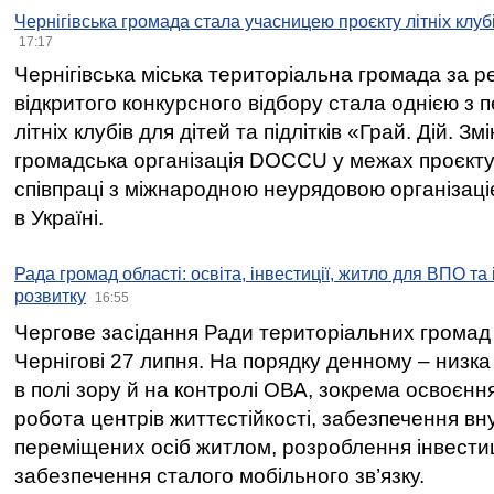
Чернігівська громада стала учасницею проєкту літніх клуб
17:17
Чернігівська міська територіальна громада за 
відкритого конкурсного відбору стала однією з
літніх клубів для дітей та підлітків «Грай. Дій. З
громадська організація DOCCU у межах проєкту 
співпраці з міжнародною неурядовою організаціє
в Україні.
Рада громад області: освіта, інвестиції, житло для ВПО та
розвитку
16:55
Чергове засідання Ради територіальних громад 
Чернігові 27 липня. На порядку денному – низка
в полі зору й на контролі ОВА, зокрема освоєння
робота центрів життєстійкості, забезпечення вн
переміщених осіб житлом, розроблення інвестиц
забезпечення сталого мобільного зв’язку.