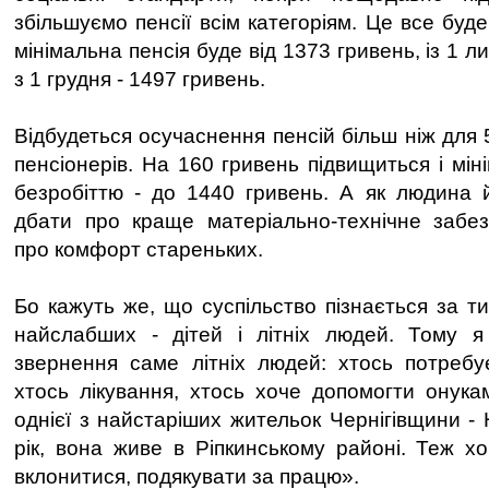
збільшуємо пенсії всім категоріям. Це все буде
мінімальна пенсія буде від 1373 гривень, із 1 л
з 1 грудня - 1497 гривень.
Відбудеться осучаснення пенсій більш ніж для 
пенсіонерів. На 160 гривень підвищиться і мі
безробіттю - до 1440 гривень. А як людина й
дбати про краще матеріально-технічне забез
про комфорт стареньких.
Бо кажуть же, що суспільство пізнається за т
найслабших - дітей і літніх людей. Тому 
звернення саме літніх людей: хтось потребу
хтось лікування, хтось хоче допомогти онукам
однієї з найстаріших жительок Чернігівщини - 
рік, вона живе в Ріпкинському районі. Теж хо
вклонитися, подякувати за працю».