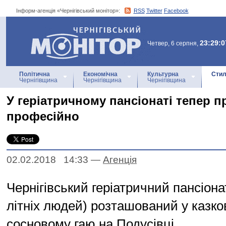
Інформ-агенція «Чернігівський монітор»:
RSS
Twitter
Facebook
Інформ-агенція
«Чернігівський монітор»
23:29:0
Четвер, 6 серпня,
Політична
Економічна
Культурна
Стил
Чернігівщина
Чернігівщина
Чернігівщина
У геріатричному пансіонаті тепер п
професійно
02.02.2018 14:33
—
Агенцiя
Чернігівський геріатричний пансіона
літніх людей) розташований у казк
сосновому гаю на Подусівці.