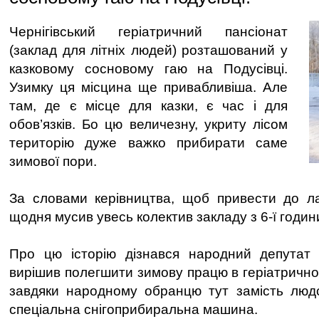
Чернігівський геріатричний пансіонат
(заклад для літніх людей) розташований у
казковому сосновому гаю на Подусівці.
Узимку ця місцина ще привабливіша. Але
там, де є місце для казки, є час і для
обов’язків. Бо цю величезну, укриту лісом
територію дуже важко прибирати саме
зимової пори.
За словами керівництва, щоб привести до ла
щодня мусив увесь колектив закладу з 6-ї годин
Про цю історію дізнався народний депутат
вирішив полегшити зимову працю в геріатрично
завдяки народному обранцю тут замість людс
спеціальна снігоприбиральна машина.