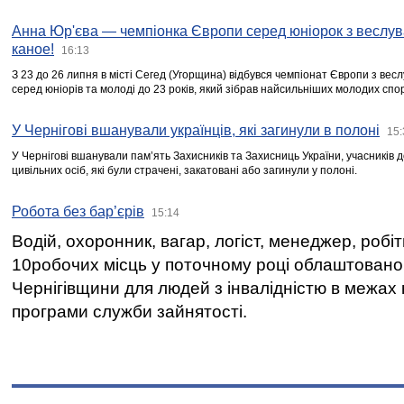
Анна Юр'єва — чемпіонка Європи серед юніорок з веслув
каное!
16:13
З 23 до 26 липня в місті Сегед (Угорщина) відбувся чемпіонат Європи з вес
серед юніорів та молоді до 23 років, який зібрав найсильніших молодих спо
У Чернігові вшанували українців, які загинули в полоні
15:
У Чернігові вшанували пам’ять Захисників та Захисниць України, учасників
цивільних осіб, які були страчені, закатовані або загинули у полоні.
Робота без бар’єрів
15:14
Водій, охоронник, вагар, логіст, менеджер, робі
10робочих місць у поточному році облаштован
Чернігівщини для людей з інвалідністю в межах
програми служби зайнятості.