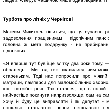
людей. А керує машиною лише одна людина. І пр
Турбота про літніх у Чернігові
Максим Микитась тішиться, що ця сучасна рі
задоволення працівникам і підопічним пансіо
головна ж мета подарунку - не прибиранн
підопічних.
«Я вперше тут був іще влітку два роки тому, 
обранець. - Ми тоді теж цікавилися, чим мо
стареньким. Тоді нас попросили про м’який 
матраци, памперси для маломобільних хворих
інші потрібні речі. Так сталося, що в нашій 
найчастіше покинута напризволяще, сам на сам
хочу й буду це виправляти і як депутат - м
соціальні стандарти, попри нещодавнє пі