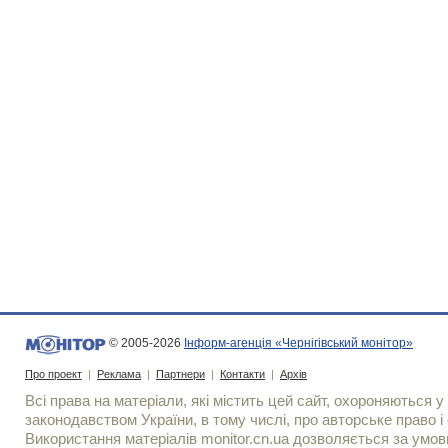
© 2005-2026
Інформ-агенція «Чернігівський монітор»
Про проект
|
Реклама
|
Партнери
|
Контакти
|
Архів
Всі права на матеріали, які містить цей сайт, охороняються у 
законодавством України, в тому числі, про авторське право і 
Використання матерiалiв monitor.cn.ua дозволяється за умов