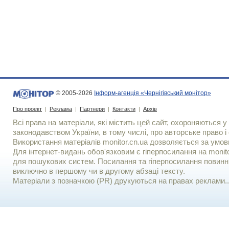
© 2005-2026
Інформ-агенція «Чернігівський монітор»
Про проект
|
Реклама
|
Партнери
|
Контакти
|
Архів
Всі права на матеріали, які містить цей сайт, охороняються у 
законодавством України, в тому числі, про авторське право і 
Використання матерiалiв monitor.cn.ua дозволяється за умов
Для iнтернет-видань обов'язковим є гiперпосилання на monito
для пошукових систем. Посилання та гіперпосилання повинні
виключно в першому чи в другому абзаці тексту.
Матеріали з позначкою (PR) друкуються на правах реклами..