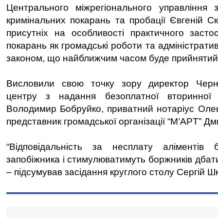
Центрального міжрегіонального управління 
кримінальних покарань та пробації Євгеній С
присутніх на особливості практичного засто
покарань як громадські роботи та адміністрат
законом, що найближчим часом буде прийнятий
Висловили свою точку зору директор Черніг
центру з надання безоплатної вторинної 
Володимир Бобруйко, приватний нотаріус Оле
представник громадської організації “M’APT” Д
“Відповідальність за несплату аліментів
запобіжника і стимулюватимуть боржників дбати
– підсумував засідання круглого столу Сергій Ш