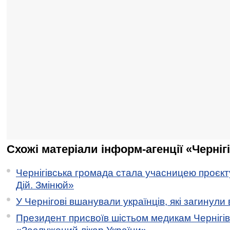
Схожі матеріали інформ-агенції «Черніг
Чернігівська громада стала учасницею проєкту 
Дій. Змінюй»
У Чернігові вшанували українців, які загинули 
Президент присвоїв шістьом медикам Чернігі