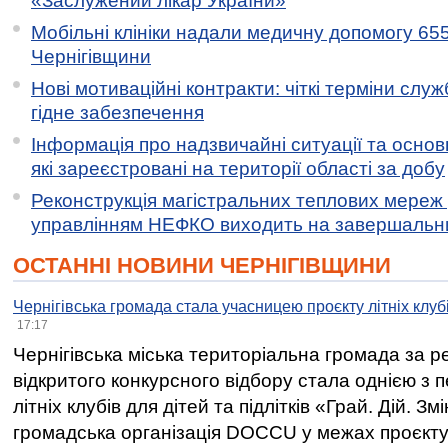
«Заслужений лікар України»
Мобільні клініки надали медичну допомогу 65
Чернігівщини
Нові мотиваційні контракти: чіткі терміни служ
гідне забезпечення
Інформація про надзвичайні ситуації та основн
які зареєстровані на території області за добу
Реконструкція магістральних теплових мереж у
управлінням НЕФКО виходить на завершальн
ОСТАННІ НОВИНИ ЧЕРНІГІВЩИНИ
Чернігівська громада стала учасницею проєкту літніх клуб
17:17
Чернігівська міська територіальна громада за 
відкритого конкурсного відбору стала однією з
літніх клубів для дітей та підлітків «Грай. Дій. З
громадська організація DOCCU у межах проєкту 