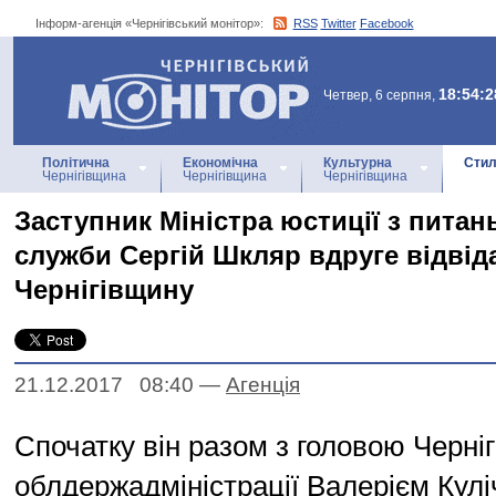
Інформ-агенція «Чернігівський монітор»:
RSS
Twitter
Facebook
Інформ-агенція
«Чернігівський монітор»
18:54:2
Четвер, 6 серпня,
Політична
Економічна
Культурна
Стил
Чернігівщина
Чернігівщина
Чернігівщина
Заступник Міністра юстиції з питан
служби Сергій Шкляр вдруге відвід
Чернігівщину
21.12.2017 08:40
—
Агенцiя
Спочатку він разом з головою Черніг
облдержадміністрації Валерієм Кулі