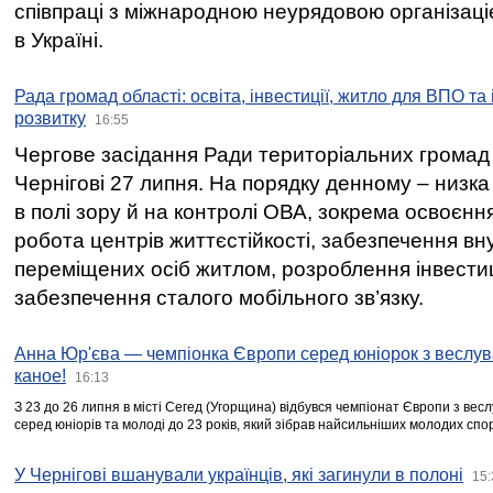
співпраці з міжнародною неурядовою організаціє
в Україні.
Рада громад області: освіта, інвестиції, житло для ВПО та
розвитку
16:55
Чергове засідання Ради територіальних громад 
Чернігові 27 липня. На порядку денному – низка
в полі зору й на контролі ОВА, зокрема освоєння
робота центрів життєстійкості, забезпечення вн
переміщених осіб житлом, розроблення інвестиц
забезпечення сталого мобільного зв’язку.
Анна Юр'єва — чемпіонка Європи серед юніорок з веслув
каное!
16:13
З 23 до 26 липня в місті Сегед (Угорщина) відбувся чемпіонат Європи з вес
серед юніорів та молоді до 23 років, який зібрав найсильніших молодих спо
У Чернігові вшанували українців, які загинули в полоні
15: