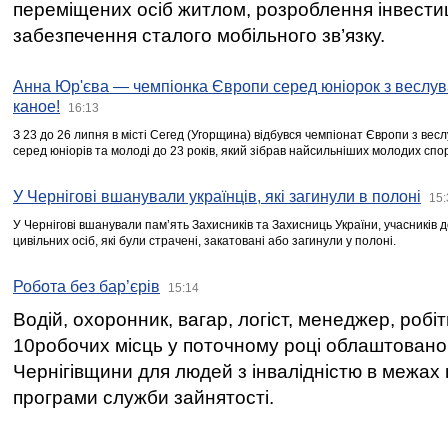
переміщених осіб житлом, розроблення інвестиц
забезпечення сталого мобільного зв’язку.
Анна Юр'єва — чемпіонка Європи серед юніорок з веслув
каное!
16:13
З 23 до 26 липня в місті Сегед (Угорщина) відбувся чемпіонат Європи з вес
серед юніорів та молоді до 23 років, який зібрав найсильніших молодих спо
У Чернігові вшанували українців, які загинули в полоні
15:
У Чернігові вшанували пам’ять Захисників та Захисниць України, учасників
цивільних осіб, які були страчені, закатовані або загинули у полоні.
Робота без бар’єрів
15:14
Водій, охоронник, вагар, логіст, менеджер, робі
10робочих місць у поточному році облаштован
Чернігівщини для людей з інвалідністю в межах
програми служби зайнятості.