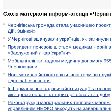
Схожі матеріали інформ-агенції «Черніг
Чернігівська громада стала учасницею проєкту 
Дій. Змінюй»
У Чернігові вшанували українців, які загинули 
Президент присвоїв шістьом медикам Чернігі
«Заслужений лікар України»
Мобільні клініки надали медичну допомогу 65
Чернігівщини
Нові мотиваційні контракти: чіткі терміни служ
гідне забезпечення
Інформація про надзвичайні ситуації та основн
які зареєстровані на території області за добу
Реконструкція магістральних теплових мереж у
управлінням НЕФКО виходить на завершальн