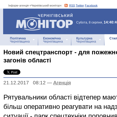
Інформ-агенція «Чернігівський монітор»:
RSS
Twitter
Facebook
Інформ-агенція
«Чернігівський монітор»
14:40:4
Субота, 8 серпня,
Політична
Економічна
Культурна
Стил
Чернігівщина
Чернігівщина
Чернігівщина
Новий спецтранспорт - для пожежн
загонів області
21.12.2017 08:12
—
Агенцiя
Рятувальники області відтепер маю
більш оперативно реагувати на над
ситуації - парк спецтехніки поповни