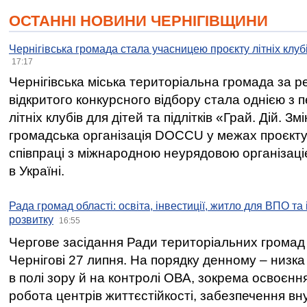
ОСТАННІ НОВИНИ ЧЕРНІГІВЩИНИ
Чернігівська громада стала учасницею проєкту літніх клуб
17:17
Чернігівська міська територіальна громада за 
відкритого конкурсного відбору стала однією з
літніх клубів для дітей та підлітків «Грай. Дій. З
громадська організація DOCCU у межах проєкту 
співпраці з міжнародною неурядовою організаціє
в Україні.
Рада громад області: освіта, інвестиції, житло для ВПО та
розвитку
16:55
Чергове засідання Ради територіальних громад 
Чернігові 27 липня. На порядку денному – низка
в полі зору й на контролі ОВА, зокрема освоєння
робота центрів життєстійкості, забезпечення вн