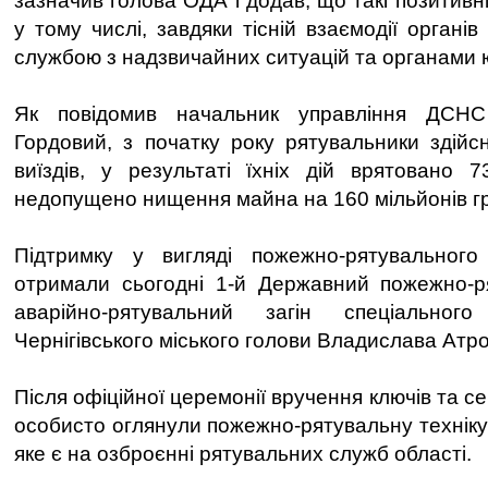
зазначив голова ОДА і додав, що такі позитивні
у тому числі, завдяки тісній взаємодії орган
службою з надзвичайних ситуацій та органами ю
Як повідомив начальник управління ДСН
Гордовий, з початку року рятувальники здійс
виїздів, у результаті їхніх дій врятовано 
недопущено нищення майна на 160 мільйонів г
Підтримку у вигляді пожежно-рятувальног
отримали сьогодні 1-й Державний пожежно-ря
аварійно-рятувальний загін спеціальног
Чернігівського міського голови Владислава Атр
Після офіційної церемонії вручення ключів та с
особисто оглянули пожежно-рятувальну техніку
яке є на озброєнні рятувальних служб області.