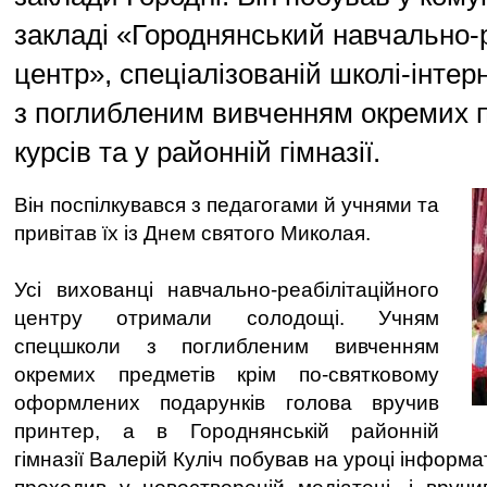
закладі «Городнянський навчально-
центр», спеціалізованій школі-інтерна
з поглибленим вивченням окремих п
курсів та у районній гімназії.
Він поспілкувався з педагогами й учнями та
привітав їх із Днем святого Миколая.
Усі вихованці навчально-реабілітаційного
центру отримали солодощі. Учням
спецшколи з поглибленим вивченням
окремих предметів крім по-святковому
оформлених подарунків голова вручив
принтер, а в Городнянській районній
гімназії Валерій Куліч побував на уроці інформат