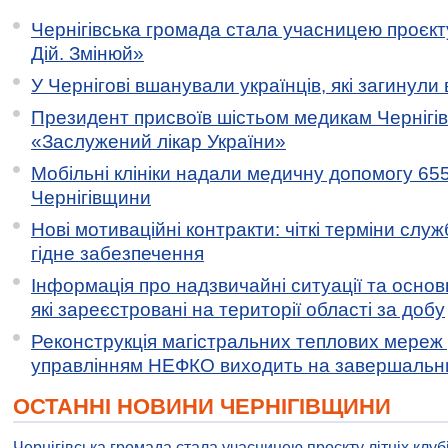
Чернігівська громада стала учасницею проєкту 
Дій. Змінюй»
У Чернігові вшанували українців, які загинули 
Президент присвоїв шістьом медикам Чернігі
«Заслужений лікар України»
Мобільні клініки надали медичну допомогу 65
Чернігівщини
Нові мотиваційні контракти: чіткі терміни служ
гідне забезпечення
Інформація про надзвичайні ситуації та основн
які зареєстровані на території області за добу
Реконструкція магістральних теплових мереж у
управлінням НЕФКО виходить на завершальн
ОСТАННІ НОВИНИ ЧЕРНІГІВЩИНИ
Чернігівська громада стала учасницею проєкту літніх клуб