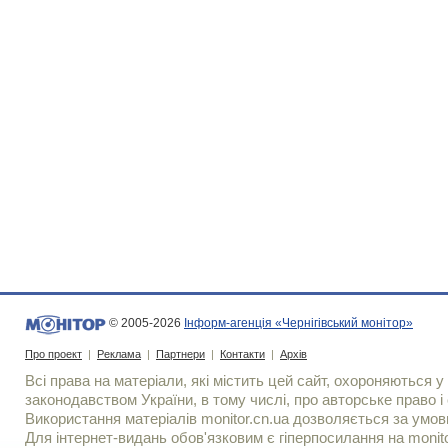
© 2005-2026
Інформ-агенція «Чернігівський монітор»
Про проект
|
Реклама
|
Партнери
|
Контакти
|
Архів
Всі права на матеріали, які містить цей сайт, охороняються у 
законодавством України, в тому числі, про авторське право і 
Використання матерiалiв monitor.cn.ua дозволяється за умов
Для iнтернет-видань обов'язковим є гiперпосилання на monito