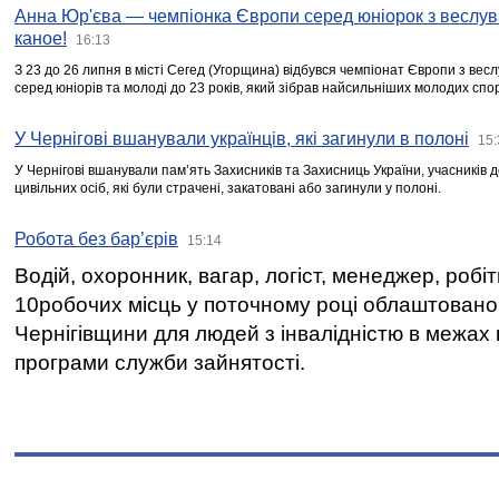
Анна Юр'єва — чемпіонка Європи серед юніорок з веслув
каное!
16:13
З 23 до 26 липня в місті Сегед (Угорщина) відбувся чемпіонат Європи з вес
серед юніорів та молоді до 23 років, який зібрав найсильніших молодих спо
У Чернігові вшанували українців, які загинули в полоні
15:
У Чернігові вшанували пам’ять Захисників та Захисниць України, учасників
цивільних осіб, які були страчені, закатовані або загинули у полоні.
Робота без бар’єрів
15:14
Водій, охоронник, вагар, логіст, менеджер, робі
10робочих місць у поточному році облаштован
Чернігівщини для людей з інвалідністю в межах
програми служби зайнятості.