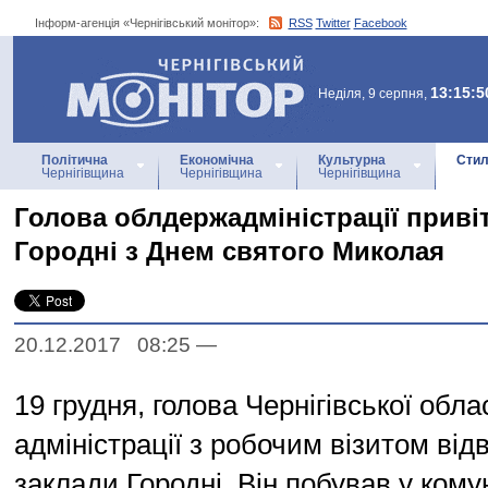
Інформ-агенція «Чернігівський монітор»:
RSS
Twitter
Facebook
Інформ-агенція
«Чернігівський монітор»
13:15:5
Неділя, 9 серпня,
Політична
Економічна
Культурна
Стил
Чернігівщина
Чернігівщина
Чернігівщина
Голова облдержадміністрації приві
Городні з Днем святого Миколая
20.12.2017 08:25
—
19 грудня, голова Чернігівської обл
адміністрації з робочим візитом відв
заклади Городні. Він побував у ком