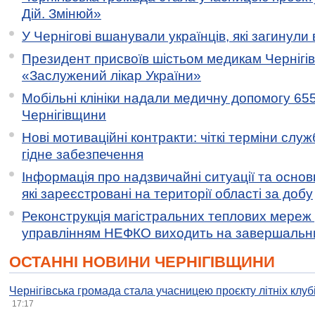
Дій. Змінюй»
У Чернігові вшанували українців, які загинули 
Президент присвоїв шістьом медикам Чернігі
«Заслужений лікар України»
Мобільні клініки надали медичну допомогу 65
Чернігівщини
Нові мотиваційні контракти: чіткі терміни служ
гідне забезпечення
Інформація про надзвичайні ситуації та основн
які зареєстровані на території області за добу
Реконструкція магістральних теплових мереж у
управлінням НЕФКО виходить на завершальн
ОСТАННІ НОВИНИ ЧЕРНІГІВЩИНИ
Чернігівська громада стала учасницею проєкту літніх клуб
17:17