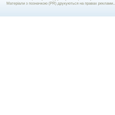
Матеріали з позначкою (PR) друкуються на правах реклами..