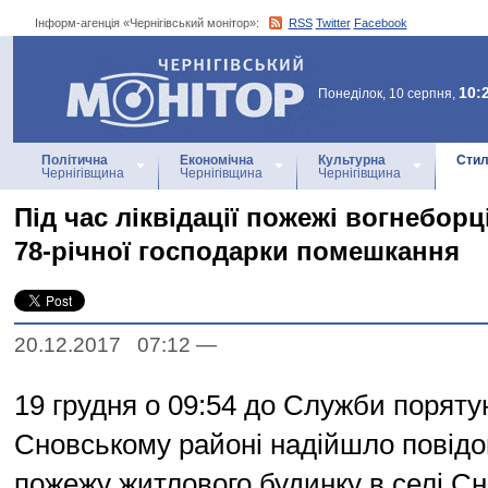
Інформ-агенція «Чернігівський монітор»:
RSS
Twitter
Facebook
Інформ-агенція
«Чернігівський монітор»
10:
Понеділок, 10 серпня,
Політична
Економічна
Культурна
Стил
Чернігівщина
Чернігівщина
Чернігівщина
Під час ліквідації пожежі вогнеборц
78-річної господарки помешкання
20.12.2017 07:12
—
19 грудня о 09:54 до Служби порятун
Сновському районі надійшло повід
пожежу житлового будинку в селі Сн