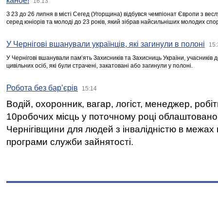
каное!
16:13
З 23 до 26 липня в місті Сегед (Угорщина) відбувся чемпіонат Європи з вес
серед юніорів та молоді до 23 років, який зібрав найсильніших молодих спо
У Чернігові вшанували українців, які загинули в полоні
15:
У Чернігові вшанували пам’ять Захисників та Захисниць України, учасників
цивільних осіб, які були страчені, закатовані або загинули у полоні.
Робота без бар’єрів
15:14
Водій, охоронник, вагар, логіст, менеджер, робі
10робочих місць у поточному році облаштован
Чернігівщини для людей з інвалідністю в межах
програми служби зайнятості.