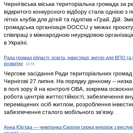
Чернігівська міська територіальна громада за 
відкритого конкурсного відбору стала однією з
літніх клубів для дітей та підлітків «Грай. Дій. З
громадська організація DOCCU у межах проєкту 
співпраці з міжнародною неурядовою організаціє
в Україні.
Рада громад області: освіта, інвестиції, житло для ВПО та
розвитку
16:55
Чергове засідання Ради територіальних громад 
Чернігові 27 липня. На порядку денному – низка
в полі зору й на контролі ОВА, зокрема освоєння
робота центрів життєстійкості, забезпечення вн
переміщених осіб житлом, розроблення інвестиц
забезпечення сталого мобільного зв’язку.
Анна Юр'єва — чемпіонка Європи серед юніорок з веслув