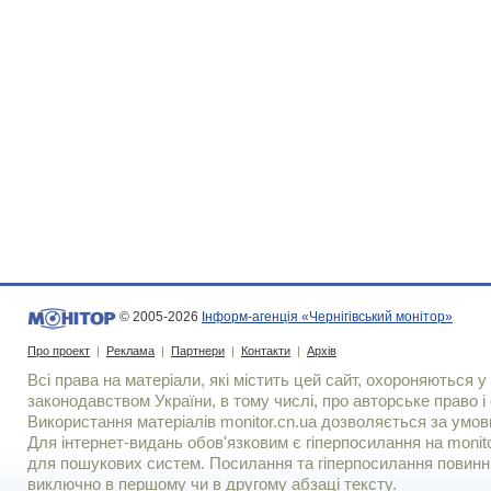
© 2005-2026
Інформ-агенція «Чернігівський монітор»
Про проект
|
Реклама
|
Партнери
|
Контакти
|
Архів
Всі права на матеріали, які містить цей сайт, охороняються у 
законодавством України, в тому числі, про авторське право і 
Використання матерiалiв monitor.cn.ua дозволяється за умов
Для iнтернет-видань обов'язковим є гiперпосилання на monito
для пошукових систем. Посилання та гіперпосилання повинні
виключно в першому чи в другому абзаці тексту.