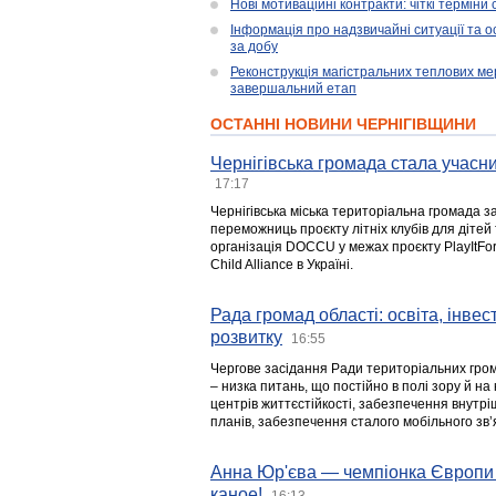
Нові мотиваційні контракти: чіткі терміни
Інформація про надзвичайні ситуації та ос
за добу
Реконструкція магістральних теплових ме
завершальний етап
ОСТАННІ НОВИНИ ЧЕРНІГІВЩИНИ
Чернігівська громада стала учасни
17:17
Чернігівська міська територіальна громада з
переможниць проєкту літніх клубів для дітей 
організація DOCCU у межах проєкту PlayItFo
Child Alliance в Україні.
Рада громад області: освіта, інве
розвитку
16:55
Чергове засідання Ради територіальних гром
– низка питань, що постійно в полі зору й на
центрів життєстійкості, забезпечення внутр
планів, забезпечення сталого мобільного зв’я
Анна Юр'єва — чемпіонка Європи 
каное!
16:13