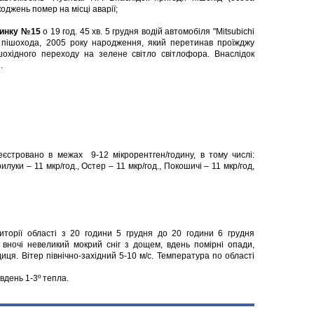
джень помер на місці аварії;
удинку №15
о 19 год. 45 хв. 5 грудня водій автомобіля "Mitsubichi
о пішохода, 2005 року народження, який перетинав проїжджу
шохідного переходу на зелене світло світлофора. Внаслідок
.
еєстровано в межах 9-12 мікрорентген/годину, в тому числі:
рилуки – 11 мкр/год., Остер – 11 мкр/год., Покошичі – 11 мкр/год,
иторії області з 20 години 5 грудня до 20 години 6 грудня
 вночі невеликий мокрий сніг з дощем, вдень помірні опади,
ця. Вітер північно-західний 5-10 м/с. Температура по області
вдень 1-3º тепла.