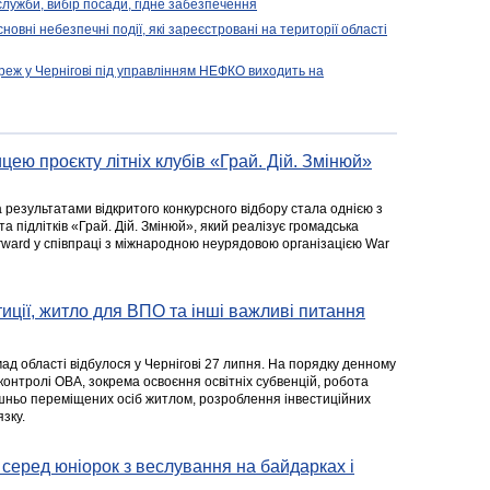
 служби, вибір посади, гідне забезпечення
новні небезпечні події, які зареєстровані на території області
реж у Чернігові під управлінням НЕФКО виходить на
цею проєкту літніх клубів «Грай. Дій. Змінюй»
а результатами відкритого конкурсного відбору стала однією з
та підлітків «Грай. Дій. Змінюй», який реалізує громадська
rward у співпраці з міжнародною неурядовою організацією War
стиції, житло для ВПО та інші важливі питання
ад області відбулося у Чернігові 27 липня. На порядку денному
 контролі ОВА, зокрема освоєння освітніх субвенцій, робота
ішньо переміщених осіб житлом, розроблення інвестиційних
зку.
серед юніорок з веслування на байдарках і