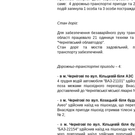
саме: 4 дорожньо-транспортні пригоди та 2
подій загинула 1 особа та 3 особи постражд
Стан доріг:
Для забезпечення безаварійного руху тран
області працювало 21 одиниця техніки та 
"Чернігівський облавтодор".
Стан доріг та мостів задовільний, пр
транспорту забезпечений.
Дорожньо-транспортні пригоди
– 4:
-
в м. Чернігові по вул. Кільцевій біля АЗ
4 грудня водій автомобіля "ВАЗ-21101" здій
поза межами пішохідного переходу. Внас
доставлений до Чернігівської міської лікарні 
- в
м. Чернігові по вул. Козацькій біля бу
Aveo" здійснив наїзд на пішохода, що пере
Внаслідок пригоди пішохід отримав тілесні у
№ 2;
- в
м. Чернігові по вул. Кільцевій біля
"БАЗ-22154" здійснив наїзд на пішохода чолов
чого повторний наїзд здійснив попутний 