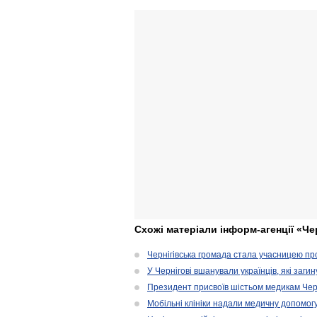
Схожі матеріали інформ-агенції «Че
Чернігівська громада стала учасницею проє
У Чернігові вшанували українців, які загин
Президент присвоїв шістьом медикам Чер
Мобільні клініки надали медичну допомог