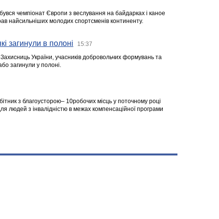
ідбувся чемпіонат Європи з веслування на байдарках і каное
ібрав найсильніших молодих спортсменів континенту.
кі загинули в полоні
15:37
а Захисниць України, учасників добровольчих формувань та
 або загинули у полоні.
робітник з благоусторою– 10робочих місць у поточному році
я людей з інвалідністю в межах компенсаційної програми