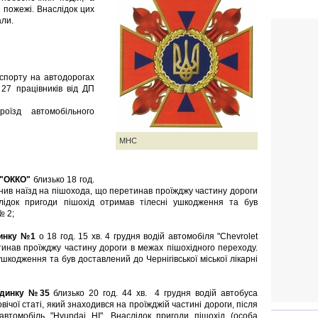
 пожежі. Внаслідок цих
али.
спорту на автодорогах
27 працівників від ДП
оїзд автомобільного
МНС
С "ОККО"
близько 18 год.
снив наїзд на пішохода, що перетинав проїжджу частину дороги
лідок пригоди пішохід отримав тілесні ушкодження та був
№ 2;
динку №1
о 18 год. 15 хв. 4 грудня водій автомобіля "Chevrolet
тинав проїжджу частину дороги в межах пішохідного переходу.
шкодження та був доставлений до Чернігівської міської лікарні
 будинку №35
близько 20 год. 44 хв. 4 грудня водій автобуса
ічої статі, який знаходився на проїжджій частині дороги, після
автомобіль "Hyundai НІ". Внаслідок пригоди пішохід (особа