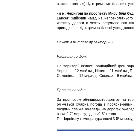
встановлюється) від отриманих тілесних ушко
- в
м. Чернігові по проспекту Миру біля б
Lancer" здійснив наїзд на неповнолітньог
частину дороги в межах регульованого пі
пригоди пішохід отримав тілесні ушкодження
Пожежі в житловому секторі
– 2.
Радіаційний фон:
На території області радіаційний фон зар
Чернігів – 12 мкр/год., Ніжин – 11 мкр/год., П
Семенівка – 12 мкр/год., Сновськ – 9 мкр/год.
Прогноз погоди:
За прогнозом облгідрометеоцентру на тер
очікується хмарна погода з проясненнями,
місцями слабка ожеледь, на дорогах ожеледи
вночі 2-7º морозу, вдень 0-5º тепла.
По Чернігову температура вночі 3-5º морозу, 