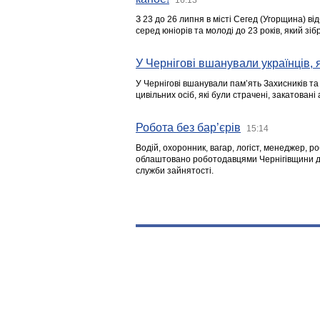
З 23 до 26 липня в місті Сегед (Угорщина) в
серед юніорів та молоді до 23 років, який з
У Чернігові вшанували українців, я
У Чернігові вшанували пам’ять Захисників т
цивільних осіб, які були страчені, закатовані
Робота без бар’єрів
15:14
Водій, охоронник, вагар, логіст, менеджер, 
облаштовано роботодавцями Чернігівщини дл
служби зайнятості.