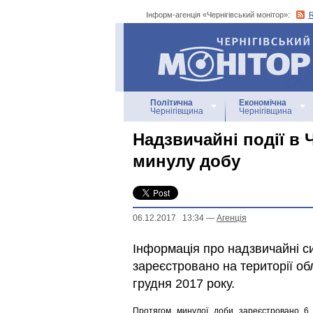
Інформ-агенція «Чернігівський монітор»:
Інформ-агенція
«Чернігівський монітор»
Політична
Економічна
Чернігівщина
Чернігівщина
Надзвичайні події в Ч
минулу добу
06.12.2017 13:34
—
Агенцiя
Інформація про надзвичайні сит
зареєстровано на території обл
грудня 2017 року.
Протягом минулої доби зареєстровано 6 