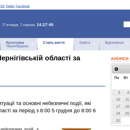
RSS
Twitter
Facebook
14:27:40
П`ятниця, 7 серпня,
Культурна
Стиль життя
Освіта
Відпочинок
Чернігівщина
ернігівській області за
АНОНСИ 
Пн
Вт
3
4
10
11
уації та основні небезпечні події, які
17
18
асті за період з 8:00 5 грудня до 8:00 6
24
25
31
небезпечних подій, а