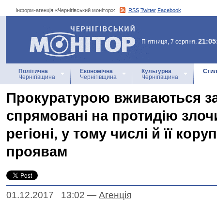
Інформ-агенція «Чернігівський монітор»:
RSS
Twitter
Facebook
Інформ-агенція
«Чернігівський монітор»
21:05
П`ятниця, 7 серпня,
Політична
Економічна
Культурна
Стил
Чернігівщина
Чернігівщина
Чернігівщина
Прокуратурою вживаються за
спрямовані на протидію злоч
регіоні, у тому числі й її кор
проявам
01.12.2017 13:02
—
Агенцiя