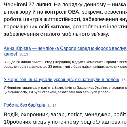
Чернігові 27 липня. На порядку денному – низка
в полі зору й на контролі ОВА, зокрема освоєння
робота центрів життєстійкості, забезпечення вн
переміщених осіб житлом, розроблення інвестиц
забезпечення сталого мобільного зв’язку.
Анна Юр'єва — чемпіонка Європи серед юніорок з веслув
каное!
16:13
З 23 до 26 липня в місті Сегед (Угорщина) відбувся чемпіонат Європи з вес
серед юніорів та молоді до 23 років, який зібрав найсильніших молодих спо
У Чернігові вшанували українців, які загинули в полоні
15:
У Чернігові вшанували пам’ять Захисників та Захисниць України, учасників
цивільних осіб, які були страчені, закатовані або загинули у полоні.
Робота без бар’єрів
15:14
Водій, охоронник, вагар, логіст, менеджер, робі
10робочих місць у поточному році облаштован