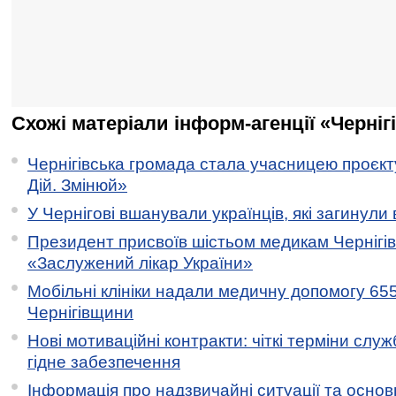
Схожі матеріали інформ-агенції «Черніг
Чернігівська громада стала учасницею проєкту 
Дій. Змінюй»
У Чернігові вшанували українців, які загинули 
Президент присвоїв шістьом медикам Чернігі
«Заслужений лікар України»
Мобільні клініки надали медичну допомогу 65
Чернігівщини
Нові мотиваційні контракти: чіткі терміни служ
гідне забезпечення
Інформація про надзвичайні ситуації та основн