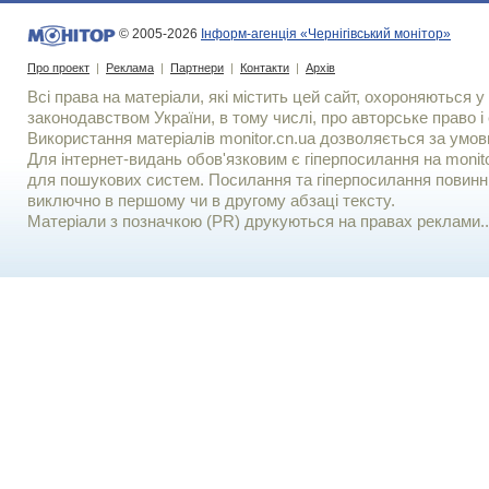
© 2005-2026
Інформ-агенція «Чернігівський монітор»
Про проект
|
Реклама
|
Партнери
|
Контакти
|
Архів
Всі права на матеріали, які містить цей сайт, охороняються у 
законодавством України, в тому числі, про авторське право і 
Використання матерiалiв monitor.cn.ua дозволяється за умов
Для iнтернет-видань обов'язковим є гiперпосилання на monito
для пошукових систем. Посилання та гіперпосилання повинні
виключно в першому чи в другому абзаці тексту.
Матеріали з позначкою (PR) друкуються на правах реклами..