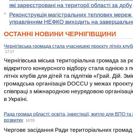
які зареєстровані на території області за добу
Реконструкція магістральних теплових мереж у
управлінням НЕФКО виходить на завершальн
ОСТАННІ НОВИНИ ЧЕРНІГІВЩИНИ
Чернігівська громада стала учасницею проєкту літніх клуб
17:17
Чернігівська міська територіальна громада за 
відкритого конкурсного відбору стала однією з
літніх клубів для дітей та підлітків «Грай. Дій. З
громадська організація DOCCU у межах проєкту 
співпраці з міжнародною неурядовою організаціє
в Україні.
Рада громад області: освіта, інвестиції, житло для ВПО та
розвитку
16:55
Чергове засідання Ради територіальних громад 