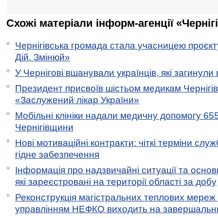
Схожі матеріали інформ-агенції «Черніг
Чернігівська громада стала учасницею проєкту 
Дій. Змінюй»
У Чернігові вшанували українців, які загинули 
Президент присвоїв шістьом медикам Чернігі
«Заслужений лікар України»
Мобільні клініки надали медичну допомогу 65
Чернігівщини
Нові мотиваційні контракти: чіткі терміни служ
гідне забезпечення
Інформація про надзвичайні ситуації та основн
які зареєстровані на території області за добу
Реконструкція магістральних теплових мереж у
управлінням НЕФКО виходить на завершальн