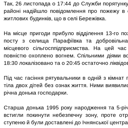
Так, 26 листопада о 17:44 до Служби порятунку
районі надійшло повідомлення про пожежу в 
житлових будинків, що в селі Бережівка.
На місце пригоди прибуло відділення 13-го п
посту з селища Парафіївка та добровільн
місцевого сільгосппідприємства. На цей ча
повністю охоплено вогнем. Спільними діями в
18:30 локалізовано та о 20:45 остаточно ліквідо
Під час гасіння рятувальники в одній з кімна
тіла двох дітей без ознак життя. Ними виявилис
річна донька господарки.
Старша донька 1995 року народження та 5-рі
встигли покинути небезпечну зону, проте отр
ступеню й були доставлені до Ічнянської центра