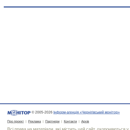
© 2005-2026
Інформ-агенція «Чернігівський монітор»
Про проект
|
Реклама
|
Партнери
|
Контакти
|
Архів
Всі права на матеріали, які містить цей сайт, охороняються у 