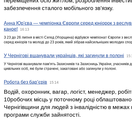
переміщених осіб житлом, розроблення інвестиц
забезпечення сталого мобільного зв’язку.
Анна Юр'єва — чемпіонка Європи серед юніорок з веслув
каное!
16:13
З 23 до 26 липня в місті Сегед (Угорщина) відбувся чемпіонат Європи з вес
серед юніорів та молоді до 23 років, який зібрав найсильніших молодих спо
У Чернігові вшанували українців, які загинули в полоні
15:
У Чернігові вшанували пам’ять Захисників та Захисниць України, учасників
цивільних осіб, які були страчені, закатовані або загинули у полоні.
Робота без бар’єрів
15:14
Водій, охоронник, вагар, логіст, менеджер, робі
10робочих місць у поточному році облаштован
Чернігівщини для людей з інвалідністю в межах
програми служби зайнятості.