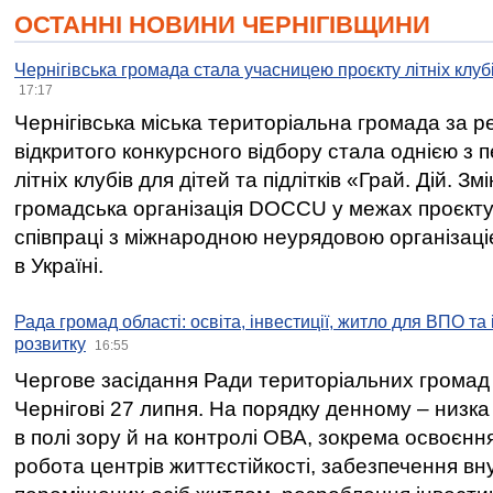
ОСТАННІ НОВИНИ ЧЕРНІГІВЩИНИ
Чернігівська громада стала учасницею проєкту літніх клуб
17:17
Чернігівська міська територіальна громада за 
відкритого конкурсного відбору стала однією з
літніх клубів для дітей та підлітків «Грай. Дій. З
громадська організація DOCCU у межах проєкту 
співпраці з міжнародною неурядовою організаціє
в Україні.
Рада громад області: освіта, інвестиції, житло для ВПО та
розвитку
16:55
Чергове засідання Ради територіальних громад 
Чернігові 27 липня. На порядку денному – низка
в полі зору й на контролі ОВА, зокрема освоєння
робота центрів життєстійкості, забезпечення вн