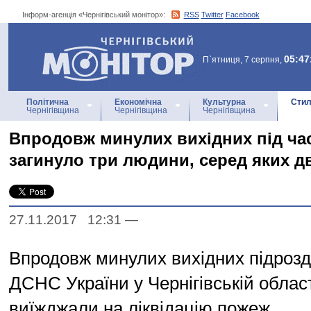
Інформ-агенція «Чернігівський монітор»:
RSS
Twitter
Facebook
Інформ-агенція
«Чернігівський монітор»
05:47
П`ятниця, 7 серпня,
Політична
Економічна
Культурна
Стил
Чернігівщина
Чернігівщина
Чернігівщина
Впродовж минулих вихідних під ча
загинуло три людини, серед яких д
27.11.2017 12:31
—
Впродовж минулих вихідних підрозд
ДСНС України у Чернігівській област
виїжджали на ліквідацію пожеж.