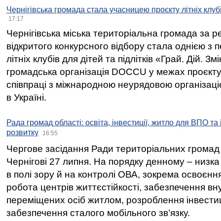
Чернігівська громада стала учасницею проєкту літніх клуб
17:17
Чернігівська міська територіальна громада за 
відкритого конкурсного відбору стала однією з
літніх клубів для дітей та підлітків «Грай. Дій. З
громадська організація DOCCU у межах проєкту 
співпраці з міжнародною неурядовою організаціє
в Україні.
Рада громад області: освіта, інвестиції, житло для ВПО та
розвитку
16:55
Чергове засідання Ради територіальних громад 
Чернігові 27 липня. На порядку денному – низка
в полі зору й на контролі ОВА, зокрема освоєння
робота центрів життєстійкості, забезпечення вн
переміщених осіб житлом, розроблення інвестиц
забезпечення сталого мобільного зв’язку.