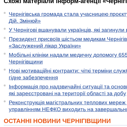
Схожі матеріали інформ-агенції «Черніг
Чернігівська громада стала учасницею проєкту 
Дій. Змінюй»
У Чернігові вшанували українців, які загинули 
Президент присвоїв шістьом медикам Чернігі
«Заслужений лікар України»
Мобільні клініки надали медичну допомогу 65
Чернігівщини
Нові мотиваційні контракти: чіткі терміни служ
гідне забезпечення
Інформація про надзвичайні ситуації та основн
які зареєстровані на території області за добу
Реконструкція магістральних теплових мереж у
управлінням НЕФКО виходить на завершальн
ОСТАННІ НОВИНИ ЧЕРНІГІВЩИНИ