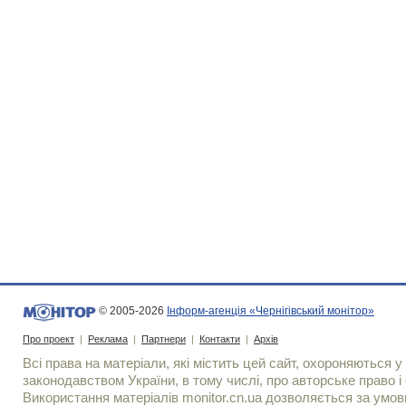
© 2005-2026
Інформ-агенція «Чернігівський монітор»
Про проект
|
Реклама
|
Партнери
|
Контакти
|
Архів
Всі права на матеріали, які містить цей сайт, охороняються у 
законодавством України, в тому числі, про авторське право і 
Використання матерiалiв monitor.cn.ua дозволяється за умов