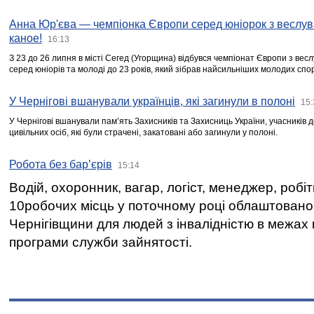
Анна Юр'єва — чемпіонка Європи серед юніорок з веслув
каное!
16:13
З 23 до 26 липня в місті Сегед (Угорщина) відбувся чемпіонат Європи з вес
серед юніорів та молоді до 23 років, який зібрав найсильніших молодих спо
У Чернігові вшанували українців, які загинули в полоні
15:
У Чернігові вшанували пам’ять Захисників та Захисниць України, учасників
цивільних осіб, які були страчені, закатовані або загинули у полоні.
Робота без бар’єрів
15:14
Водій, охоронник, вагар, логіст, менеджер, робі
10робочих місць у поточному році облаштован
Чернігівщини для людей з інвалідністю в межах
програми служби зайнятості.