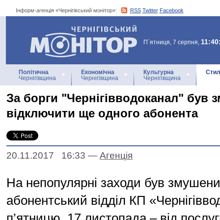
Інформ-агенція «Чернігівський монітор»:
RSS
Twitter
Facebook
Інформ-агенція
«Чернігівський монітор»
11:40
П`ятниця, 7 серпня,
Політична
Економічна
Культурна
Стил
Чернігівщина
Чернігівщина
Чернігівщина
За борги "Чернігівводоканал" був 
відключити ще одного абонента
20.11.2017 16:33
—
Агенцiя
На непопулярні заходи був змушени
абонентський відділ КП «Чернігівво
п’ятницю, 17 листопада – від послу