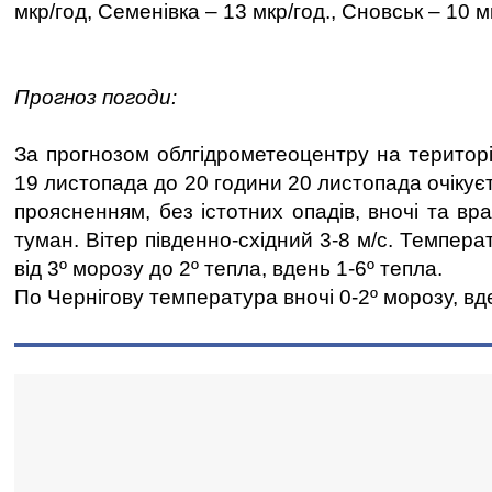
мкр/год, Семенівка – 13 мкр/год., Сновськ – 10 м
Прогноз погоди:
За прогнозом облгідрометеоцентру на територі
19 листопада до 20 години 20 листопада очікує
проясненням, без істотних опадів, вночі та вр
туман. Вітер південно-східний 3-8 м/с. Темпера
від 3º морозу до 2º тепла, вдень 1-6º тепла.
По Чернігову температура вночі 0-2º морозу, вде