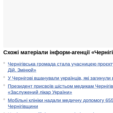
Схожі матеріали інформ-агенції «Черніг
Чернігівська громада стала учасницею проєкту 
Дій. Змінюй»
У Чернігові вшанували українців, які загинули 
Президент присвоїв шістьом медикам Чернігі
«Заслужений лікар України»
Мобільні клініки надали медичну допомогу 65
Чернігівщини