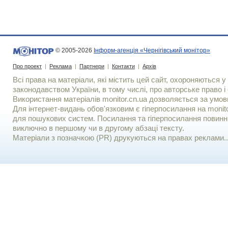
© 2005-2026
Інформ-агенція «Чернігівський монітор»
Про проект
|
Реклама
|
Партнери
|
Контакти
|
Архів
Всі права на матеріали, які містить цей сайт, охороняються у 
законодавством України, в тому числі, про авторське право і 
Використання матерiалiв monitor.cn.ua дозволяється за умов
Для iнтернет-видань обов'язковим є гiперпосилання на monito
для пошукових систем. Посилання та гіперпосилання повинні
виключно в першому чи в другому абзаці тексту.
Матеріали з позначкою (PR) друкуються на правах реклами..