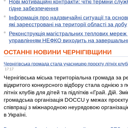
Нові мотиваційні контракти: чіткі терміни служ
гідне забезпечення
Інформація про надзвичайні ситуації та основн
які зареєстровані на території області за добу
Реконструкція магістральних теплових мереж у
управлінням НЕФКО виходить на завершальн
ОСТАННІ НОВИНИ ЧЕРНІГІВЩИНИ
Чернігівська громада стала учасницею проєкту літніх клуб
17:17
Чернігівська міська територіальна громада за 
відкритого конкурсного відбору стала однією з
літніх клубів для дітей та підлітків «Грай. Дій. З
громадська організація DOCCU у межах проєкту 
співпраці з міжнародною неурядовою організаціє
в Україні.