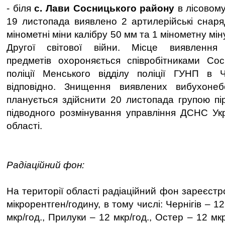
- біля
с. Лави Сосницького району
в лісовому
19 листопада виявлено 2 артилерійські снаря
мінометні міни калібру 50 мм та 1 мінометну мін
Другої світової війни. Місце виявлення 
предметів охороняється співробітниками Сос
поліції Менського відділу поліції ГУНП в Че
відповідно. Знищення виявлених вибухонеб
планується здійснити 20 листопада групою пір
підводного розмінування управління ДСНС Укра
області.
Радіаційний фон:
На території області радіаційний фон зареєст
мікрорентген/годину, в тому числі: Чернігів – 12
мкр/год., Прилуки – 12 мкр/год., Остер – 12 мк