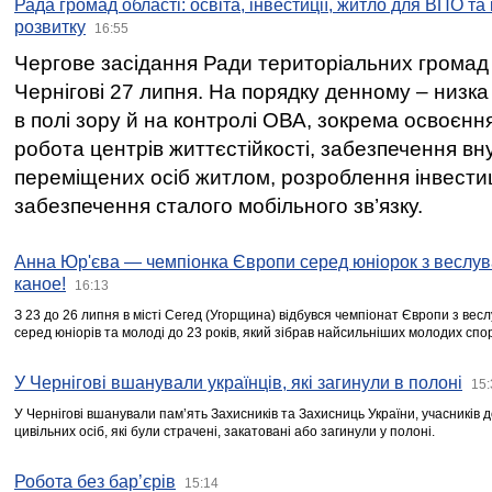
Рада громад області: освіта, інвестиції, житло для ВПО та
розвитку
16:55
Чергове засідання Ради територіальних громад 
Чернігові 27 липня. На порядку денному – низка
в полі зору й на контролі ОВА, зокрема освоєння
робота центрів життєстійкості, забезпечення вн
переміщених осіб житлом, розроблення інвестиц
забезпечення сталого мобільного зв’язку.
Анна Юр'єва — чемпіонка Європи серед юніорок з веслув
каное!
16:13
З 23 до 26 липня в місті Сегед (Угорщина) відбувся чемпіонат Європи з вес
серед юніорів та молоді до 23 років, який зібрав найсильніших молодих спо
У Чернігові вшанували українців, які загинули в полоні
15:
У Чернігові вшанували пам’ять Захисників та Захисниць України, учасників
цивільних осіб, які були страчені, закатовані або загинули у полоні.
Робота без бар’єрів
15:14