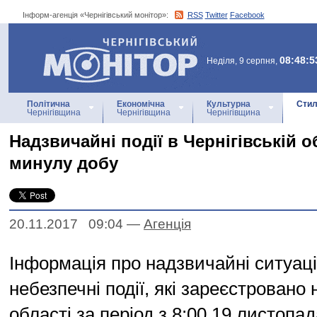
Інформ-агенція «Чернігівський монітор»:
RSS
Twitter
Facebook
Інформ-агенція
«Чернігівський монітор»
08:48:5
Неділя, 9 серпня,
Політична
Економічна
Культурна
Стил
Чернігівщина
Чернігівщина
Чернігівщина
Надзвичайні події в Чернігівській о
минулу добу
20.11.2017 09:04
—
Агенцiя
Інформація про надзвичайні ситуації
небезпечні події, які зареєстровано 
області за період з 8:00 19 листопад