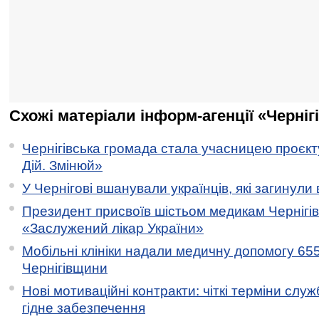
Схожі матеріали інформ-агенції «Черніг
Чернігівська громада стала учасницею проєкту 
Дій. Змінюй»
У Чернігові вшанували українців, які загинули 
Президент присвоїв шістьом медикам Чернігі
«Заслужений лікар України»
Мобільні клініки надали медичну допомогу 65
Чернігівщини
Нові мотиваційні контракти: чіткі терміни служ
гідне забезпечення