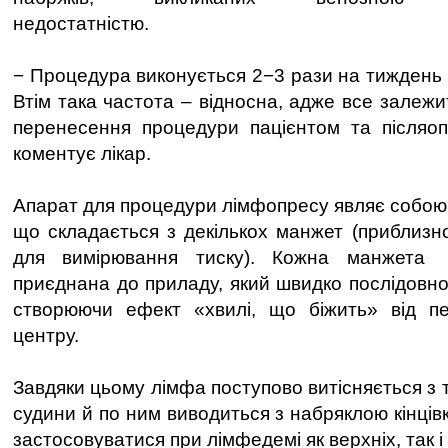
недостатністю.
− Процедура виконується 2−3 рази на тиждень 
Втім така частота – відносна, адже все залежит
перенесення процедури пацієнтом та післяоп
коментує лікар.
Апарат для процедури лімфопресу являє собою 
що складається з декількох манжет (приблизно
для вимірювання тиску). Кожна манжета
приєднана до приладу, який швидко послідовно 
створюючи ефект «хвилі, що біжить» від пер
центру.
Завдяки цьому лімфа поступово витісняється з 
судини й по ним виводиться з набряклою кінці
застосовуватися при лімфедемі як верхніх, так і 