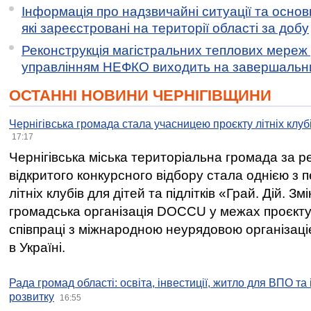
Інформація про надзвичайні ситуації та основн
які зареєстровані на території області за добу
Реконструкція магістральних теплових мереж у
управлінням НЕФКО виходить на завершальн
ОСТАННІ НОВИНИ ЧЕРНІГІВЩИНИ
Чернігівська громада стала учасницею проєкту літніх клуб
17:17
Чернігівська міська територіальна громада за 
відкритого конкурсного відбору стала однією з
літніх клубів для дітей та підлітків «Грай. Дій. З
громадська організація DOCCU у межах проєкту 
співпраці з міжнародною неурядовою організаціє
в Україні.
Рада громад області: освіта, інвестиції, житло для ВПО та
розвитку
16:55