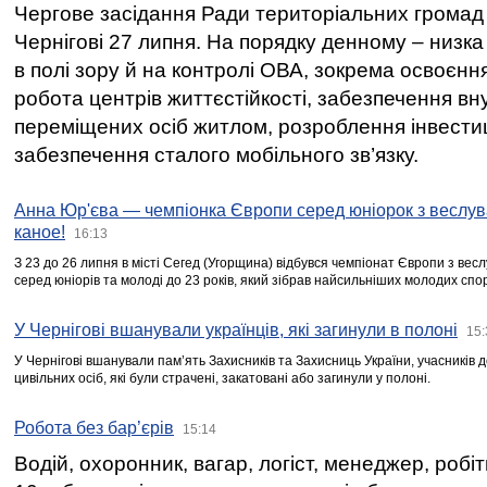
Чергове засідання Ради територіальних громад 
Чернігові 27 липня. На порядку денному – низка
в полі зору й на контролі ОВА, зокрема освоєння
робота центрів життєстійкості, забезпечення вн
переміщених осіб житлом, розроблення інвестиц
забезпечення сталого мобільного зв’язку.
Анна Юр'єва — чемпіонка Європи серед юніорок з веслув
каное!
16:13
З 23 до 26 липня в місті Сегед (Угорщина) відбувся чемпіонат Європи з вес
серед юніорів та молоді до 23 років, який зібрав найсильніших молодих спо
У Чернігові вшанували українців, які загинули в полоні
15:
У Чернігові вшанували пам’ять Захисників та Захисниць України, учасників
цивільних осіб, які були страчені, закатовані або загинули у полоні.
Робота без бар’єрів
15:14
Водій, охоронник, вагар, логіст, менеджер, робі