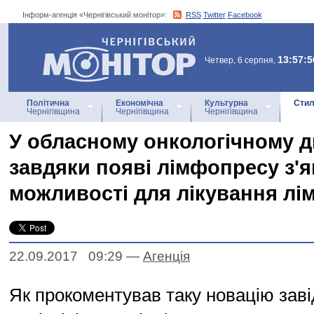
Інформ-агенція «Чернігівський монітор»:
RSS
Twitter
Facebook
Інформ-агенція
«Чернігівський монітор»
13:57:5
Четвер, 6 серпня,
Політична
Економічна
Культурна
Стил
Чернігівщина
Чернігівщина
Чернігівщина
У обласному онкологічному д
завдяки появі лімфопресу з'
можливості для лікування л
22.09.2017 09:29
—
Агенцiя
Як прокоментував таку новацію зав