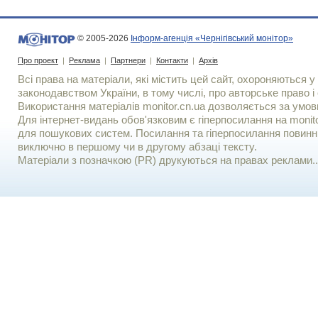
© 2005-2026
Інформ-агенція «Чернігівський монітор»
Про проект
|
Реклама
|
Партнери
|
Контакти
|
Архів
Всі права на матеріали, які містить цей сайт, охороняються у 
законодавством України, в тому числі, про авторське право і 
Використання матерiалiв monitor.cn.ua дозволяється за умов
Для iнтернет-видань обов'язковим є гiперпосилання на monito
для пошукових систем. Посилання та гіперпосилання повинні
виключно в першому чи в другому абзаці тексту.
Матеріали з позначкою (PR) друкуються на правах реклами..