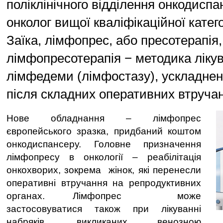
поліклінічного відділення онкодиспан
онколог вищої кваліфікаційної катег
Заїка, лімфопрес, або пресотерапія,
лімфопресотерапія − методика ліку
лімфедеми (лімфостазу), ускладнен
після складних оперативних втручан
Нове обладнання – лімфопрес
європейського зразка, придбаний коштом
онкодиспансеру. Головне призначення
лімфопресу в онкології – реабілітація
онкохворих, зокрема жінок, які перенесли
оперативні втручання на репродуктивних
органах. Лімфопрес може
застосовуватися також при лікуванні
набряків, викликаних венозною