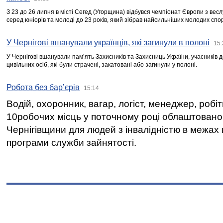
З 23 до 26 липня в місті Сегед (Угорщина) відбувся чемпіонат Європи з вес
серед юніорів та молоді до 23 років, який зібрав найсильніших молодих спо
У Чернігові вшанували українців, які загинули в полоні
15:
У Чернігові вшанували пам’ять Захисників та Захисниць України, учасників
цивільних осіб, які були страчені, закатовані або загинули у полоні.
Робота без бар’єрів
15:14
Водій, охоронник, вагар, логіст, менеджер, робі
10робочих місць у поточному році облаштован
Чернігівщини для людей з інвалідністю в межах
програми служби зайнятості.