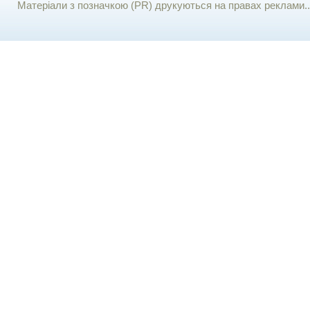
Матеріали з позначкою (PR) друкуються на правах реклами..