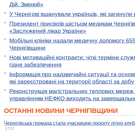
Дій. Змінюй»
У Чернігові вшанували українців, які загинули 
Президент присвоїв шістьом медикам Чернігі
«Заслужений лікар України»
Мобільні клініки надали медичну допомогу 65
Чернігівщини
Нові мотиваційні контракти: чіткі терміни служ
гідне забезпечення
Інформація про надзвичайні ситуації та основн
які зареєстровані на території області за добу
Реконструкція магістральних теплових мереж у
управлінням НЕФКО виходить на завершальн
ОСТАННІ НОВИНИ ЧЕРНІГІВЩИНИ
Чернігівська громада стала учасницею проєкту літніх клуб
17:17