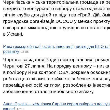
Чернігівська міська територіальна громада за 
відкритого конкурсного відбору стала однією з
літніх клубів для дітей та підлітків «Грай. Дій. З
громадська організація DOCCU у межах проєкту 
співпраці з міжнародною неурядовою організаціє
в Україні.
Рада громад області: освіта, інвестиції, житло для ВПО та
розвитку
16:55
Чергове засідання Ради територіальних громад 
Чернігові 27 липня. На порядку денному – низка
в полі зору й на контролі ОВА, зокрема освоєння
робота центрів життєстійкості, забезпечення вн
переміщених осіб житлом, розроблення інвестиц
забезпечення сталого мобільного зв’язку.
Анна Юр'єва — чемпіонка Європи серед юніорок з веслув
каное!
16:13