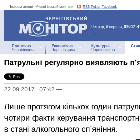
Інформ-агенція «Чернігівський монітор»:
RSS
Twitter
Facebook
Інформ-агенція
«Чернігівський монітор»
09:07:4
Четвер, 6 серпня,
Політична
Економічна
Культурна
Стил
Чернігівщина
Чернігівщина
Чернігівщина
Патрульні регулярно виявляють п’я
22.09.2017 07:42
—
Лише протягом кількох годин патрул
чотири факти керування транспорт
в стані алкогольного сп’яніння.