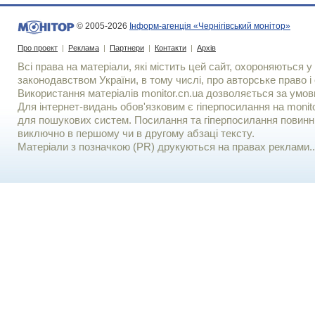
© 2005-2026
Інформ-агенція «Чернігівський монітор»
Про проект
|
Реклама
|
Партнери
|
Контакти
|
Архів
Всі права на матеріали, які містить цей сайт, охороняються у 
законодавством України, в тому числі, про авторське право і 
Використання матерiалiв monitor.cn.ua дозволяється за умов
Для iнтернет-видань обов'язковим є гiперпосилання на monito
для пошукових систем. Посилання та гіперпосилання повинні
виключно в першому чи в другому абзаці тексту.
Матеріали з позначкою (PR) друкуються на правах реклами..