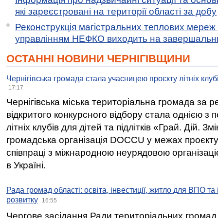
які зареєстровані на території області за добу
Реконструкція магістральних теплових мереж у
управлінням НЕФКО виходить на завершальн
ОСТАННІ НОВИНИ ЧЕРНІГІВЩИНИ
Чернігівська громада стала учасницею проєкту літніх клуб
17:17
Чернігівська міська територіальна громада за 
відкритого конкурсного відбору стала однією з
літніх клубів для дітей та підлітків «Грай. Дій. З
громадська організація DOCCU у межах проєкту 
співпраці з міжнародною неурядовою організаціє
в Україні.
Рада громад області: освіта, інвестиції, житло для ВПО та
розвитку
16:55
Чергове засідання Ради територіальних громад 