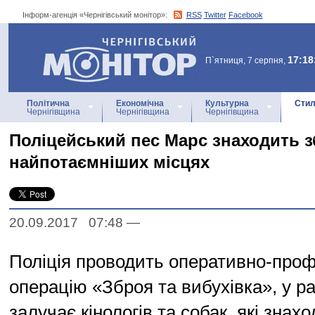
Інформ-агенція «Чернігівський монітор»:
RSS
Twitter
Facebook
Інформ-агенція
«Чернігівський монітор»
17:18
П`ятниця, 7 серпня,
Політична
Економічна
Культурна
Стил
Чернігівщина
Чернігівщина
Чернігівщина
Поліцейський пес Марс знаходить з
найпотаємніших місцях
20.09.2017 07:48
—
Поліція проводить оперативно-проф
операцію «Зброя та вибухівка», у ра
залучає кінологів та собак, які знах