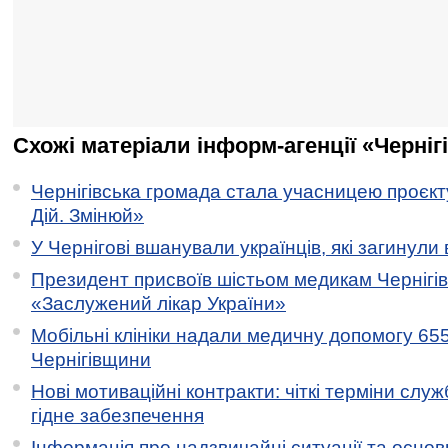
Схожі матеріали інформ-агенції «Черніг
Чернігівська громада стала учасницею проєкту 
Дій. Змінюй»
У Чернігові вшанували українців, які загинули 
Президент присвоїв шістьом медикам Чернігі
«Заслужений лікар України»
Мобільні клініки надали медичну допомогу 65
Чернігівщини
Нові мотиваційні контракти: чіткі терміни служ
гідне забезпечення
Інформація про надзвичайні ситуації та основн