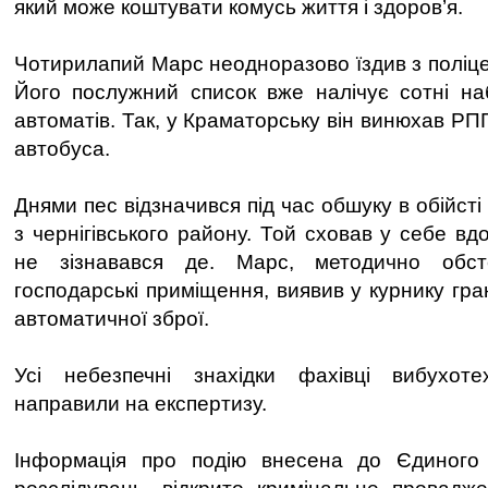
який може коштувати комусь життя і здоров’я.
Чотирилапий Марс неодноразово їздив з поліце
Його послужний список вже налічує сотні набо
автоматів. Так, у Краматорську він винюхав РП
автобуса.
Днями пес відзначився під час обшуку в обійст
з чернігівського району. Той сховав у себе в
не зізнавався де. Марс, методично обс
господарські приміщення, виявив у курнику гра
автоматичної зброї.
Усі небезпечні знахідки фахівці вибухот
направили на експертизу.
Інформація про подію внесена до Єдиного