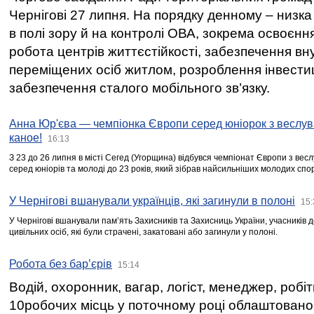
Чернігові 27 липня. На порядку денному – низка
в полі зору й на контролі ОВА, зокрема освоєння
робота центрів життєстійкості, забезпечення вн
переміщених осіб житлом, розроблення інвестиц
забезпечення сталого мобільного зв’язку.
Анна Юр'єва — чемпіонка Європи серед юніорок з веслув
каное!
16:13
З 23 до 26 липня в місті Сегед (Угорщина) відбувся чемпіонат Європи з вес
серед юніорів та молоді до 23 років, який зібрав найсильніших молодих спо
У Чернігові вшанували українців, які загинули в полоні
15:
У Чернігові вшанували пам’ять Захисників та Захисниць України, учасників
цивільних осіб, які були страчені, закатовані або загинули у полоні.
Робота без бар’єрів
15:14
Водій, охоронник, вагар, логіст, менеджер, робі
10робочих місць у поточному році облаштован