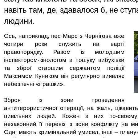
навіть там, де, здавалося б, не ступ
людини.
Ось, наприклад, пес Марс з Чернігова вже
чотири роки служить на варті
правопорядку. Разом із молодшим
інспектором-кінологом з пошуку вибухівки
та зброї старшим сержантом поліції
Максимом Куником він регулярно виявляє
небезпечні «іграшки».
Зброя із зони проведення
антитерористичної операції, на жаль, цікавить 
цивільних людей. Кожен з них по-своєм
незаконний її перевіз із зони конфлікту на м
Одні мають кримінальний умисел, інші – плану