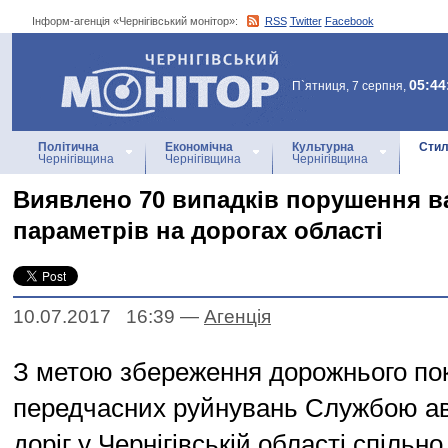
Інформ-агенція «Чернігівський монітор»:
RSS
Twitter
Facebook
Інформ-агенція
«Чернігівський монітор»
05:44
П`ятниця, 7 серпня,
Політична
Економічна
Культурна
Стил
Чернігівщина
Чернігівщина
Чернігівщина
Виявлено 70 випадків порушення в
параметрів на дорогах області
10.07.2017 16:39
—
Агенцiя
З метою збереження дорожнього пок
передчасних руйнувань Службою а
доріг у Чернігівській області спільн