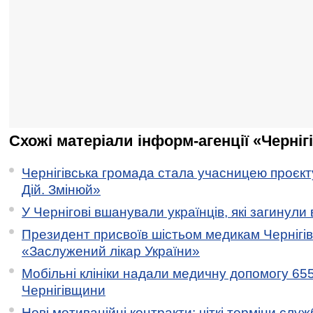
Схожі матеріали інформ-агенції «Черніг
Чернігівська громада стала учасницею проєкту 
Дій. Змінюй»
У Чернігові вшанували українців, які загинули 
Президент присвоїв шістьом медикам Чернігі
«Заслужений лікар України»
Мобільні клініки надали медичну допомогу 65
Чернігівщини
Нові мотиваційні контракти: чіткі терміни служ