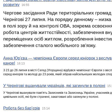
розвитку
16:55
Чергове засідання Ради територіальних громад 
Чернігові 27 липня. На порядку денному – низка
в полі зору й на контролі ОВА, зокрема освоєння
робота центрів життєстійкості, забезпечення вн
переміщених осіб житлом, розроблення інвестиц
забезпечення сталого мобільного зв’язку.
Анна Юр'єва — чемпіонка Європи серед юніорок з веслув
каное!
16:13
З 23 до 26 липня в місті Сегед (Угорщина) відбувся чемпіонат Європи з вес
серед юніорів та молоді до 23 років, який зібрав найсильніших молодих спо
У Чернігові вшанували українців, які загинули в полоні
15:
У Чернігові вшанували пам’ять Захисників та Захисниць України, учасників
цивільних осіб, які були страчені, закатовані або загинули у полоні.
Робота без бар’єрів
15:14