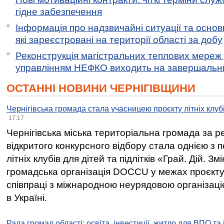
гідне забезпечення
Інформація про надзвичайні ситуації та основн
які зареєстровані на території області за добу
Реконструкція магістральних теплових мереж у
управлінням НЕФКО виходить на завершальн
ОСТАННІ НОВИНИ ЧЕРНІГІВЩИНИ
Чернігівська громада стала учасницею проєкту літніх клуб
17:17
Чернігівська міська територіальна громада за 
відкритого конкурсного відбору стала однією з
літніх клубів для дітей та підлітків «Грай. Дій. З
громадська організація DOCCU у межах проєкту 
співпраці з міжнародною неурядовою організаціє
в Україні.
Рада громад області: освіта, інвестиції, житло для ВПО та