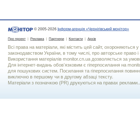
© 2005-2026
Інформ-агенція «Чернігівський монітор»
Про проект
|
Реклама
|
Партнери
|
Контакти
|
Архів
Всі права на матеріали, які містить цей сайт, охороняються у 
законодавством України, в тому числі, про авторське право і 
Використання матерiалiв monitor.cn.ua дозволяється за умов
Для iнтернет-видань обов'язковим є гiперпосилання на monito
для пошукових систем. Посилання та гіперпосилання повинні
виключно в першому чи в другому абзаці тексту.
Матеріали з позначкою (PR) друкуються на правах реклами..