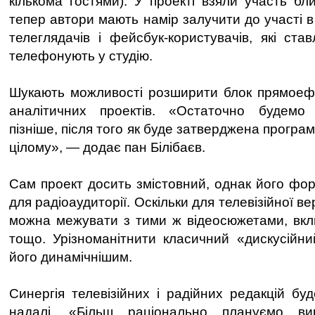
кількома гостями). У проекті взяли участь бли
тепер автори мають намір залучити до участі 
телеглядачів і фейсбук-користувачів, які ста
телефонують у студію.
Шукають можливості розширити блок прямоефі
аналітичних проектів. «Остаточно будемо
пізніше, після того як буде затверджена програ
цілому», — додає пан Білібаєв.
Сам проект досить змістовний, однак його фор
для радіоаудиторії. Оскільки для телевізійної ве
можна межувати з тими ж відеосюжетами, вкл
тощо. Урізноманітнити класичний «дискусійн
його динамічнішим.
Синергія телевізійних і радійних редакцій бу
надалі. «Більш раціонально плануємо вик