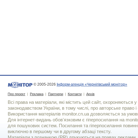
© 2005-2026
Інформ-агенція «Чернігівський монітор»
Про проект
|
Реклама
|
Партнери
|
Контакти
|
Архів
Всі права на матеріали, які містить цей сайт, охороняються у 
законодавством України, в тому числі, про авторське право і 
Використання матерiалiв monitor.cn.ua дозволяється за умов
Для iнтернет-видань обов'язковим є гiперпосилання на monito
для пошукових систем. Посилання та гіперпосилання повинні
виключно в першому чи в другому абзаці тексту.
Матеріали з позначкою (PR) друкуються на правах реклами..