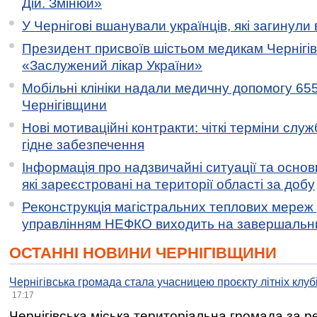
Дій. Змінюй»
У Чернігові вшанували українців, які загинули 
Президент присвоїв шістьом медикам Чернігі
«Заслужений лікар України»
Мобільні клініки надали медичну допомогу 65
Чернігівщини
Нові мотиваційні контракти: чіткі терміни служ
гідне забезпечення
Інформація про надзвичайні ситуації та основн
які зареєстровані на території області за добу
Реконструкція магістральних теплових мереж у
управлінням НЕФКО виходить на завершальн
ОСТАННІ НОВИНИ ЧЕРНІГІВЩИНИ
Чернігівська громада стала учасницею проєкту літніх клуб
17:17
Чернігівська міська територіальна громада за 