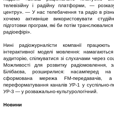
телевізійну і радійну платформи, — розказу
центру». — У нас телебачення та радіо в різн
хочемо активніше використовувати студій
підготовки програм, які би потім транслювалися і
радіоефірі».
Нині радіожурналісти компанії працюют
інтерактивної моделі мовлення: намагаютьс
аудиторію, спілкуватися зі слухачами через со
Можливості для розвитку радіомовлення, 
Білібаєва, розширилися: насамперед на 
сформована мережа FM-передавачів, а
переформатування каналів УР-1 у суспільно-п
УР-3 — у розважально-культурологічний.
Новини