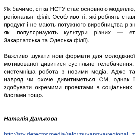
Як бачимо, сітка НСТУ стає основною моделлю,
регіональні філії. Особливо ті, які роблять ст
продукт і не мають потужного виробництва різн
які популяризують культури різних — етн
Закарпатська та Одеська філії).
Важливо шукати нові формати для молодіжної
мотивованої дивитися суспільне телебачення.
системніша робота з новими медіа. Адже так
навряд чи охоче дивитиметься СМ, однак ї
здобувати окремими проектами в соціальних 
блогами тощо.
Наталія Данькова
http://stv.detector.media/reformuvannya/regional_