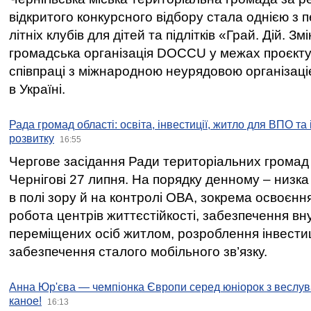
відкритого конкурсного відбору стала однією з
літніх клубів для дітей та підлітків «Грай. Дій. З
громадська організація DOCCU у межах проєкту 
співпраці з міжнародною неурядовою організаціє
в Україні.
Рада громад області: освіта, інвестиції, житло для ВПО та
розвитку
16:55
Чергове засідання Ради територіальних громад 
Чернігові 27 липня. На порядку денному – низка
в полі зору й на контролі ОВА, зокрема освоєння
робота центрів життєстійкості, забезпечення вн
переміщених осіб житлом, розроблення інвестиц
забезпечення сталого мобільного зв’язку.
Анна Юр'єва — чемпіонка Європи серед юніорок з веслув
каное!
16:13