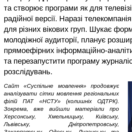
та створює програми як для телевізій
радійної версії. Наразі телекомпанія
для різних вікових груп. Шукає фор
молодіжної аудиторії, планує розши
прямоефірних інформаційно-аналіти
та перезапустити програму журналі
розслідувань.
Сайт «Суспільне мовлення» продовжує
аналізувати сітки мовлення регіональних
філій ПАТ «НСТУ» (колишніх ОДТРК).
Зокрема, вже вийшли матеріали про
Херсонську, Хмельницьку, Київську,
Львівську, Дніпропетровську,
Закарпатську, Одеську, Луганську та