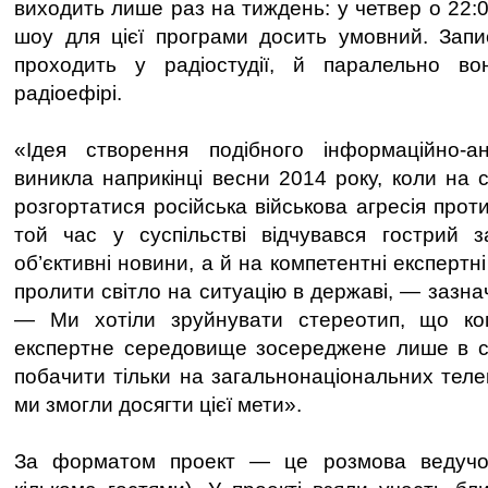
виходить лише раз на тиждень: у четвер о 22:
шоу для цієї програми досить умовний. Запис 
проходить у радіостудії, й паралельно в
радіоефірі.
«Ідея створення подібного інформаційно-ан
виникла наприкінці весни 2014 року, коли на 
розгортатися російська військова агресія про
той час у суспільстві відчувався гострий 
об’єктивні новини, а й на компетентні експертн
пролити світло на ситуацію в державі, — зазнач
— Ми хотіли зруйнувати стереотип, що ко
експертне середовище зосереджене лише в ст
побачити тільки на загальнонаціональних телек
ми змогли досягти цієї мети».
За форматом проект — це розмова ведучог