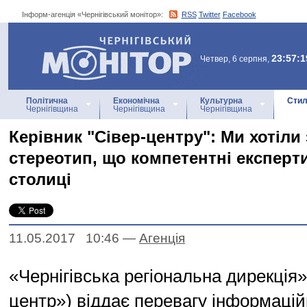
Інформ-агенція «Чернігівський монітор»:
RSS
Twitter
Facebook
Інформ-агенція
«Чернігівський монітор»
23:57:1
Четвер, 6 серпня,
Політична
Економічна
Культурна
Стил
Чернігівщина
Чернігівщина
Чернігівщина
Керівник "Сівер-центру": Ми хотіли
стереотип, що компетентні експерт
столиці
11.05.2017 10:46
—
Агенцiя
«Чернігівська регіональна дирекція
центр») віддає перевагу інформац