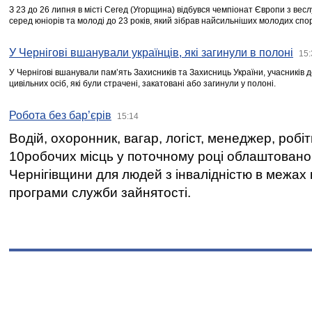
З 23 до 26 липня в місті Сегед (Угорщина) відбувся чемпіонат Європи з вес
серед юніорів та молоді до 23 років, який зібрав найсильніших молодих спо
У Чернігові вшанували українців, які загинули в полоні
15:
У Чернігові вшанували пам’ять Захисників та Захисниць України, учасників
цивільних осіб, які були страчені, закатовані або загинули у полоні.
Робота без бар’єрів
15:14
Водій, охоронник, вагар, логіст, менеджер, робі
10робочих місць у поточному році облаштован
Чернігівщини для людей з інвалідністю в межах
програми служби зайнятості.