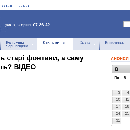
RSS
Twitter
Facebook
07:36:42
Субота, 8 серпня,
Культурна
Стиль життя
Освіта
Відпочинок
Чернігівщина
ть старі фонтани, а саму
АНОНСИ 
ять? ВІДЕО
Пн
Вт
3
4
10
11
17
18
24
25
31