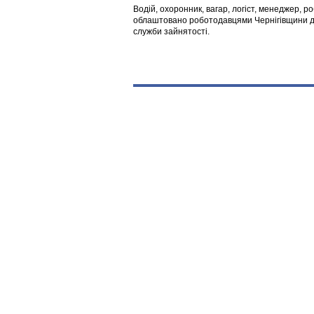
Водій, охоронник, вагар, логіст, менеджер, 
облаштовано роботодавцями Чернігівщини дл
служби зайнятості.