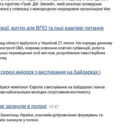
та підлітків «Грай. Дій. Змінюй», який реалізує громадська
rward у співпраці з міжнародною неурядовою організацією War
стиції, житло для ВПО та інші важливі питання
ад області відбулося у Чернігові 27 липня. На порядку денному
 контролі ОВА, зокрема освоєння освітніх субвенцій, робота
ішньо переміщених осіб житлом, розроблення інвестиційних
зку.
серед юніорок з веслування на байдарках і
ідбувся чемпіонат Європи з веслування на байдарках і каное
ібрав найсильніших молодих спортсменів континенту.
кі загинули в полоні
15:37
а Захисниць України, учасників добровольчих формувань та
 або загинули у полоні.