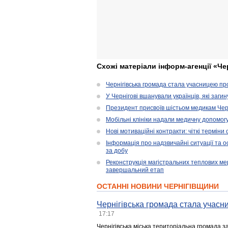
Схожі матеріали інформ-агенції «Че
Чернігівська громада стала учасницею проє
У Чернігові вшанували українців, які загин
Президент присвоїв шістьом медикам Чер
Мобільні клініки надали медичну допомог
Нові мотиваційні контракти: чіткі терміни
Інформація про надзвичайні ситуації та ос
за добу
Реконструкція магістральних теплових ме
завершальний етап
ОСТАННІ НОВИНИ ЧЕРНІГІВЩИНИ
Чернігівська громада стала учасни
17:17
Чернігівська міська територіальна громада з