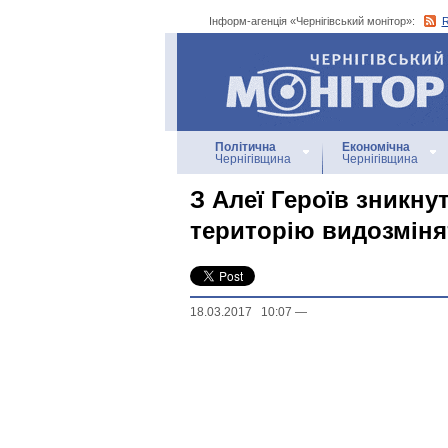
Інформ-агенція «Чернігівський монітор»:
Інформ-агенція
«Чернігівський монітор»
Політична
Економічна
Чернігівщина
Чернігівщина
З Алеї Героїв зникну
територію видозмін
18.03.2017 10:07
—