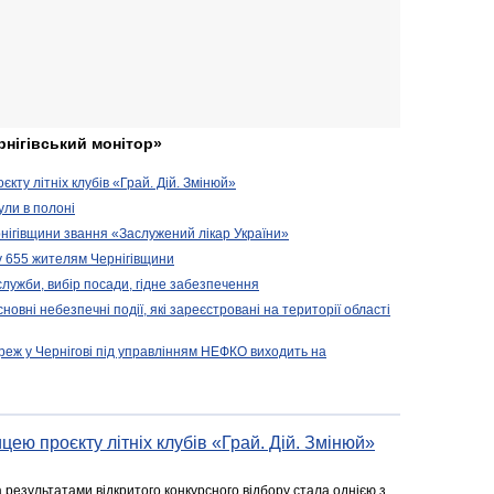
рнігівський монітор»
кту літніх клубів «Грай. Дій. Змінюй»
ули в полоні
нігівщини звання «Заслужений лікар України»
у 655 жителям Чернігівщини
 служби, вибір посади, гідне забезпечення
новні небезпечні події, які зареєстровані на території області
реж у Чернігові під управлінням НЕФКО виходить на
цею проєкту літніх клубів «Грай. Дій. Змінюй»
а результатами відкритого конкурсного відбору стала однією з