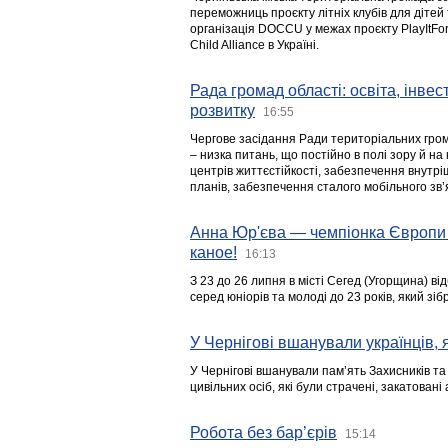
переможниць проєкту літніх клубів для дітей 
організація DOCCU у межах проєкту PlayItFo
Child Alliance в Україні.
Рада громад області: освіта, інве
розвитку
16:55
Чергове засідання Ради територіальних гром
– низка питань, що постійно в полі зору й на
центрів життєстійкості, забезпечення внутр
планів, забезпечення сталого мобільного зв’я
Анна Юр'єва — чемпіонка Європи 
каное!
16:13
З 23 до 26 липня в місті Сегед (Угорщина) в
серед юніорів та молоді до 23 років, який з
У Чернігові вшанували українців, я
У Чернігові вшанували пам’ять Захисників т
цивільних осіб, які були страчені, закатовані
Робота без бар’єрів
15:14