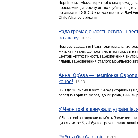
Чернігівська міська територіальна громада з
переможниць проєкту літніх клубів для дітей 
організація DOCCU у межах проєкту PlayItFo
Child Alliance в Україні.
Рада громад області: освіта, інве
розвитку
16:55
Чергове засідання Ради територіальних гром
– низка питань, що постійно в полі зору й на
центрів життєстійкості, забезпечення внутр
планів, забезпечення сталого мобільного зв’я
Анна Юр'єва — чемпіонка Європи 
каное!
16:13
З 23 до 26 липня в місті Сегед (Угорщина) в
серед юніорів та молоді до 23 років, який з
У Чернігові вшанували українців, я
У Чернігові вшанували пам’ять Захисників т
цивільних осіб, які були страчені, закатовані
Робота без бар’єрів
15:14