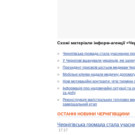
Схожі матеріали інформ-агенції «Че
Чернігівська громада стала учасницею проє
У Чернігові вшанували українців, які загин
Президент присвоїв шістьом медикам Чер
Мобільні клініки надали медичну допомог
Нові мотиваційні контракти: чіткі терміни
Інформація про надзвичайні ситуації та ос
за добу
Реконструкція магістральних теплових ме
завершальний етап
ОСТАННІ НОВИНИ ЧЕРНІГІВЩИНИ
Чернігівська громада стала учасни
17:17