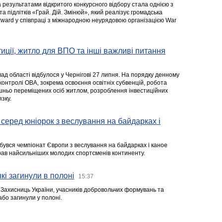
а результатами відкритого конкурсного відбору стала однією з
та підлітків «Грай. Дій. Змінюй», який реалізує громадська
rward у співпраці з міжнародною неурядовою організацією War
стиції, житло для ВПО та інші важливі питання
ад області відбулося у Чернігові 27 липня. На порядку денному
 контролі ОВА, зокрема освоєння освітніх субвенцій, робота
ішньо переміщених осіб житлом, розроблення інвестиційних
зку.
серед юніорок з веслування на байдарках і
ідбувся чемпіонат Європи з веслування на байдарках і каное
ібрав найсильніших молодих спортсменів континенту.
кі загинули в полоні
15:37
а Захисниць України, учасників добровольчих формувань та
 або загинули у полоні.