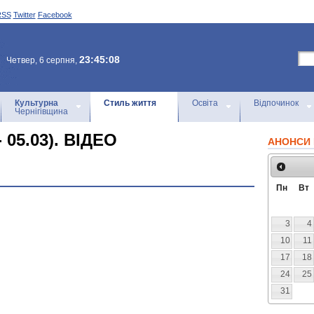
RSS
Twitter
Facebook
23:45:08
Четвер, 6 серпня,
Культурна
Стиль життя
Освіта
Відпочинок
Чернігівщина
 05.03). ВІДЕО
АНОНСИ 
Пн
Вт
3
4
10
11
17
18
24
25
31