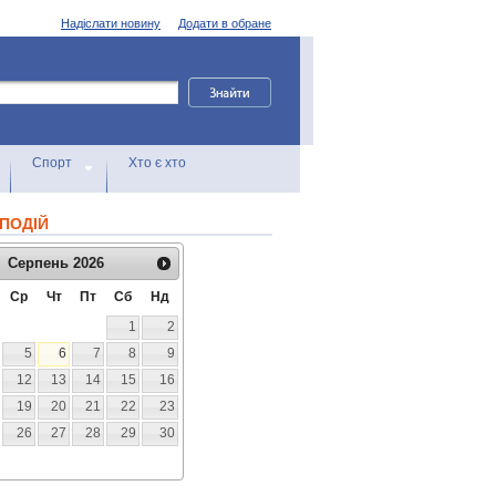
Надіслати новину
Додати в обране
Спорт
Хто є хто
ПОДІЙ
Серпень
2026
Ср
Чт
Пт
Сб
Нд
1
2
5
6
7
8
9
12
13
14
15
16
19
20
21
22
23
26
27
28
29
30