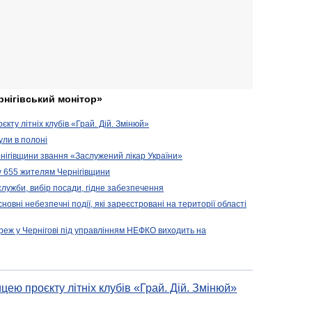
рнігівський монітор»
кту літніх клубів «Грай. Дій. Змінюй»
ули в полоні
нігівщини звання «Заслужений лікар України»
у 655 жителям Чернігівщини
 служби, вибір посади, гідне забезпечення
новні небезпечні події, які зареєстровані на території області
реж у Чернігові під управлінням НЕФКО виходить на
цею проєкту літніх клубів «Грай. Дій. Змінюй»