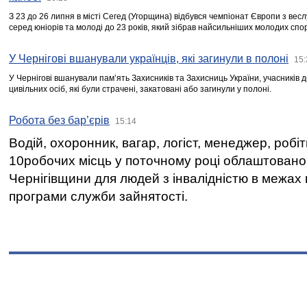
З 23 до 26 липня в місті Сегед (Угорщина) відбувся чемпіонат Європи з вес
серед юніорів та молоді до 23 років, який зібрав найсильніших молодих спо
У Чернігові вшанували українців, які загинули в полоні
15:
У Чернігові вшанували пам’ять Захисників та Захисниць України, учасників
цивільних осіб, які були страчені, закатовані або загинули у полоні.
Робота без бар’єрів
15:14
Водій, охоронник, вагар, логіст, менеджер, робі
10робочих місць у поточному році облаштован
Чернігівщини для людей з інвалідністю в межах
програми служби зайнятості.