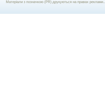
Матеріали з позначкою (PR) друкуються на правах реклами..