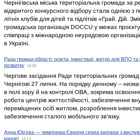
Чернігівська міська територіальна громада за 
відкритого конкурсного відбору стала однією з
літніх клубів для дітей та підлітків «Грай. Дій. З
громадська організація DOCCU у межах проєкту 
співпраці з міжнародною неурядовою організаціє
в Україні.
Рада громад області: освіта, інвестиції, житло для ВПО та
розвитку
16:55
Чергове засідання Ради територіальних громад 
Чернігові 27 липня. На порядку денному – низка
в полі зору й на контролі ОВА, зокрема освоєння
робота центрів життєстійкості, забезпечення вн
переміщених осіб житлом, розроблення інвестиц
забезпечення сталого мобільного зв’язку.
Анна Юр'єва — чемпіонка Європи серед юніорок з веслув
каное!
16:13