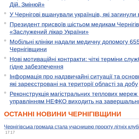
Дій. Змінюй»
У Чернігові вшанували українців, які загинули 
Президент присвоїв шістьом медикам Чернігі
«Заслужений лікар України»
Мобільні клініки надали медичну допомогу 65
Чернігівщини
Нові мотиваційні контракти: чіткі терміни служ
гідне забезпечення
Інформація про надзвичайні ситуації та основн
які зареєстровані на території області за добу
Реконструкція магістральних теплових мереж у
управлінням НЕФКО виходить на завершальн
ОСТАННІ НОВИНИ ЧЕРНІГІВЩИНИ
Чернігівська громада стала учасницею проєкту літніх клуб
17:17