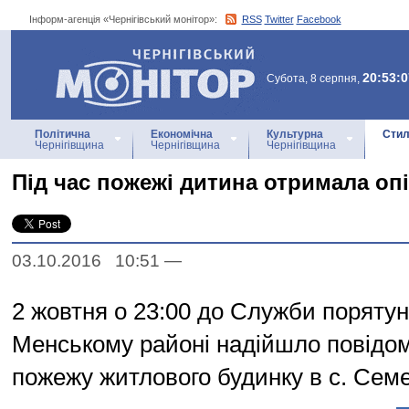
Інформ-агенція «Чернігівський монітор»:
RSS
Twitter
Facebook
Інформ-агенція
«Чернігівський монітор»
20:53:0
Субота, 8 серпня,
Політична
Економічна
Культурна
Стил
Чернігівщина
Чернігівщина
Чернігівщина
Під час пожежі дитина отримала оп
03.10.2016 10:51
—
2 жовтня о 23:00 до Служби порятунк
Менському районі надійшло повідо
пожежу житлового будинку в с. Семе