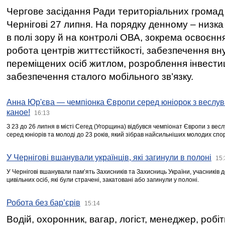
Чергове засідання Ради територіальних громад 
Чернігові 27 липня. На порядку денному – низка
в полі зору й на контролі ОВА, зокрема освоєння
робота центрів життєстійкості, забезпечення вн
переміщених осіб житлом, розроблення інвестиц
забезпечення сталого мобільного зв’язку.
Анна Юр'єва — чемпіонка Європи серед юніорок з веслув
каное!
16:13
З 23 до 26 липня в місті Сегед (Угорщина) відбувся чемпіонат Європи з вес
серед юніорів та молоді до 23 років, який зібрав найсильніших молодих спо
У Чернігові вшанували українців, які загинули в полоні
15:
У Чернігові вшанували пам’ять Захисників та Захисниць України, учасників
цивільних осіб, які були страчені, закатовані або загинули у полоні.
Робота без бар’єрів
15:14
Водій, охоронник, вагар, логіст, менеджер, робі