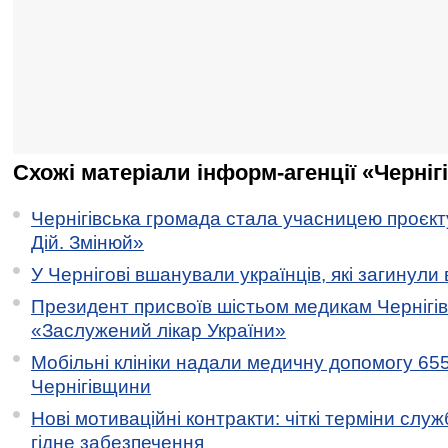
Схожі матеріали інформ-агенції «Черніг
Чернігівська громада стала учасницею проєкту 
Дій. Змінюй»
У Чернігові вшанували українців, які загинули 
Президент присвоїв шістьом медикам Чернігі
«Заслужений лікар України»
Мобільні клініки надали медичну допомогу 65
Чернігівщини
Нові мотиваційні контракти: чіткі терміни служ
гідне забезпечення