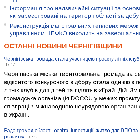
Інформація про надзвичайні ситуації та основн
які зареєстровані на території області за добу
Реконструкція магістральних теплових мереж у
управлінням НЕФКО виходить на завершальн
ОСТАННІ НОВИНИ ЧЕРНІГІВЩИНИ
Чернігівська громада стала учасницею проєкту літніх клуб
17:17
Чернігівська міська територіальна громада за 
відкритого конкурсного відбору стала однією з
літніх клубів для дітей та підлітків «Грай. Дій. З
громадська організація DOCCU у межах проєкту 
співпраці з міжнародною неурядовою організаціє
в Україні.
Рада громад області: освіта, інвестиції, житло для ВПО та
розвитку
16:55