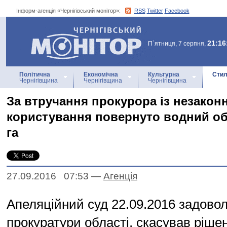
Інформ-агенція «Чернігівський монітор»:
RSS
Twitter
Facebook
Інформ-агенція
«Чернігівський монітор»
21:16
П`ятниця, 7 серпня,
Політична
Економічна
Культурна
Стил
Чернігівщина
Чернігівщина
Чернігівщина
За втручання прокурора із незакон
користування повернуто водний об
га
27.09.2016 07:53
—
Агенцiя
Апеляційний суд 22.09.2016 задово
прокуратури області, скасував ріше