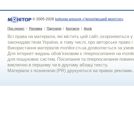
© 2005-2026
Інформ-агенція «Чернігівський монітор»
Про проект
|
Реклама
|
Партнери
|
Контакти
|
Архів
Всі права на матеріали, які містить цей сайт, охороняються у 
законодавством України, в тому числі, про авторське право і 
Використання матерiалiв monitor.cn.ua дозволяється за умов
Для iнтернет-видань обов'язковим є гiперпосилання на monito
для пошукових систем. Посилання та гіперпосилання повинні
виключно в першому чи в другому абзаці тексту.
Матеріали з позначкою (PR) друкуються на правах реклами..