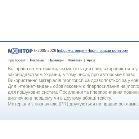
© 2005-2026
Інформ-агенція «Чернігівський монітор»
Про проект
|
Реклама
|
Партнери
|
Контакти
|
Архів
Всі права на матеріали, які містить цей сайт, охороняються у 
законодавством України, в тому числі, про авторське право і 
Використання матерiалiв monitor.cn.ua дозволяється за умов
Для iнтернет-видань обов'язковим є гiперпосилання на monito
для пошукових систем. Посилання та гіперпосилання повинні
виключно в першому чи в другому абзаці тексту.
Матеріали з позначкою (PR) друкуються на правах реклами..