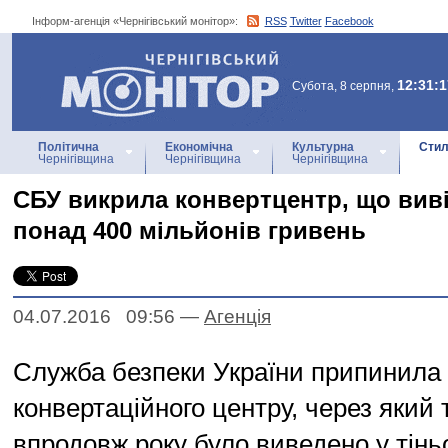
Інформ-агенція «Чернігівський монітор»:
RSS
Twitter
Facebook
Інформ-агенція
«Чернігівський монітор»
12:31:1
Субота, 8 серпня,
Політична
Економічна
Культурна
Стил
Чернігівщина
Чернігівщина
Чернігівщина
СБУ викрила конвертцентр, що вивів
понад 400 мільйонів гривень
04.07.2016 09:56
—
Агенцiя
Служба безпеки України припинила 
конвертаційного центру, через який 
впродовж року було виведено у тінь