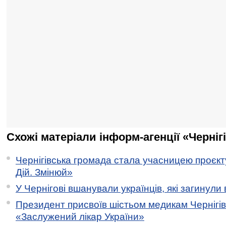
Схожі матеріали інформ-агенції «Черніг
Чернігівська громада стала учасницею проєкту 
Дій. Змінюй»
У Чернігові вшанували українців, які загинули 
Президент присвоїв шістьом медикам Чернігі
«Заслужений лікар України»