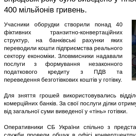
400 мільйонів гривень.
Учасники оборудки створили понад 40
фіктивних транзитно-конвертаційних
структур, на банківські рахунки яких
переводили кошти підприємства реального
сектору економіки. Зловмисники надавали
послуги з формування незаконного
податкового кредиту з ПДВ та
переведення безготівкових коштів у готівку.
Для зняття грошей використовувались відділ
комерційних банків. За свої послуги ділки отрим
від загальної суми виведеної у «тінь» готівки.
Оперативники СБ України спільно з предста
служби провели обшук в офісі конвертцентру