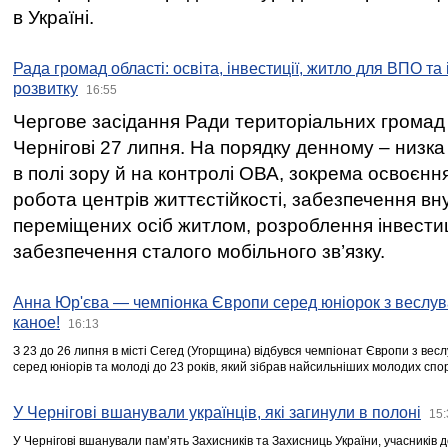
в Україні.
Рада громад області: освіта, інвестиції, житло для ВПО та
розвитку
16:55
Чергове засідання Ради територіальних громад 
Чернігові 27 липня. На порядку денному – низка
в полі зору й на контролі ОВА, зокрема освоєння
робота центрів життєстійкості, забезпечення вн
переміщених осіб житлом, розроблення інвестиц
забезпечення сталого мобільного зв’язку.
Анна Юр'єва — чемпіонка Європи серед юніорок з веслув
каное!
16:13
З 23 до 26 липня в місті Сегед (Угорщина) відбувся чемпіонат Європи з вес
серед юніорів та молоді до 23 років, який зібрав найсильніших молодих спо
У Чернігові вшанували українців, які загинули в полоні
15:
У Чернігові вшанували пам’ять Захисників та Захисниць України, учасників