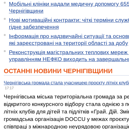
Мобільні клініки надали медичну допомогу 65
Чернігівщини
Нові мотиваційні контракти: чіткі терміни служ
гідне забезпечення
Інформація про надзвичайні ситуації та основн
які зареєстровані на території області за добу
Реконструкція магістральних теплових мереж у
управлінням НЕФКО виходить на завершальн
ОСТАННІ НОВИНИ ЧЕРНІГІВЩИНИ
Чернігівська громада стала учасницею проєкту літніх клуб
17:17
Чернігівська міська територіальна громада за 
відкритого конкурсного відбору стала однією з
літніх клубів для дітей та підлітків «Грай. Дій. З
громадська організація DOCCU у межах проєкту 
співпраці з міжнародною неурядовою організаціє