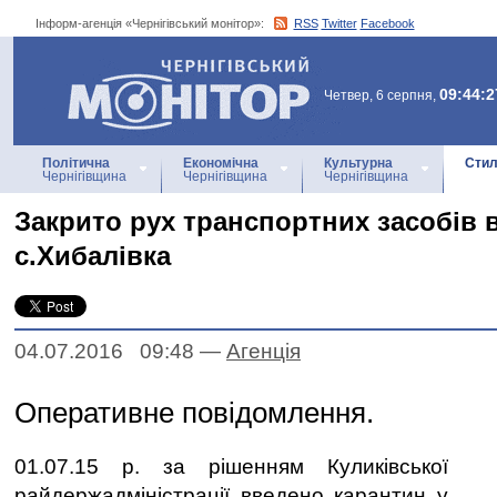
Інформ-агенція «Чернігівський монітор»:
RSS
Twitter
Facebook
Інформ-агенція
«Чернігівський монітор»
09:44:2
Четвер, 6 серпня,
Політична
Економічна
Культурна
Стил
Чернігівщина
Чернігівщина
Чернігівщина
Закрито рух транспортних засобів в
с.Хибалівка
04.07.2016 09:48
—
Агенцiя
Оперативне повідомлення.
01.07.15 р. за рішенням Куликівської
райдержадміністрації введено карантин у