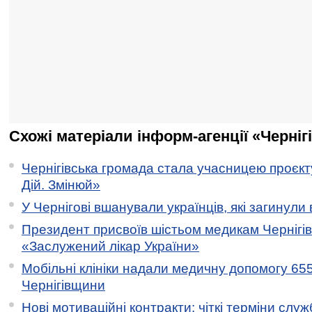
Схожі матеріали інформ-агенції «Черніг
Чернігівська громада стала учасницею проєкту 
Дій. Змінюй»
У Чернігові вшанували українців, які загинули 
Президент присвоїв шістьом медикам Чернігі
«Заслужений лікар України»
Мобільні клініки надали медичну допомогу 65
Чернігівщини
Нові мотиваційні контракти: чіткі терміни служ