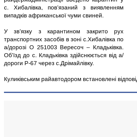
с. Хибалівка, пов’язаний з виявленням
випадків африканської чуми свиней.
У зв’язку з карантином закрито рух
транспортних засобів в зоні с.Хибалівка по
а/дорозі О 251003 Вересоч – Кладьківка.
Об’їзд до с. Кладьківка здійснюється від а/
дороги Р-67 через с.Дрімайлівку.
Куликівським райавтодором встановлені відповід