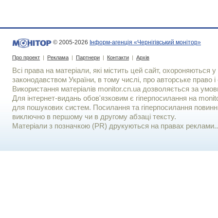
© 2005-2026
Інформ-агенція «Чернігівський монітор»
Про проект
|
Реклама
|
Партнери
|
Контакти
|
Архів
Всі права на матеріали, які містить цей сайт, охороняються у 
законодавством України, в тому числі, про авторське право і 
Використання матерiалiв monitor.cn.ua дозволяється за умов
Для iнтернет-видань обов'язковим є гiперпосилання на monito
для пошукових систем. Посилання та гіперпосилання повинні
виключно в першому чи в другому абзаці тексту.
Матеріали з позначкою (PR) друкуються на правах реклами..