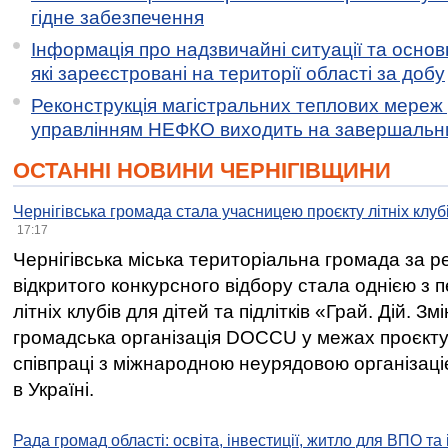
гідне забезпечення
Інформація про надзвичайні ситуації та основн
які зареєстровані на території області за добу
Реконструкція магістральних теплових мереж у
управлінням НЕФКО виходить на завершальн
ОСТАННІ НОВИНИ ЧЕРНІГІВЩИНИ
Чернігівська громада стала учасницею проєкту літніх клуб
17:17
Чернігівська міська територіальна громада за 
відкритого конкурсного відбору стала однією з
літніх клубів для дітей та підлітків «Грай. Дій. З
громадська організація DOCCU у межах проєкту 
співпраці з міжнародною неурядовою організаціє
в Україні.
Рада громад області: освіта, інвестиції, житло для ВПО та