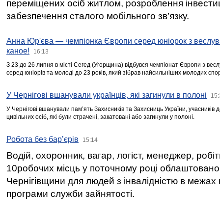
переміщених осіб житлом, розроблення інвестиц
забезпечення сталого мобільного зв’язку.
Анна Юр'єва — чемпіонка Європи серед юніорок з веслув
каное!
16:13
З 23 до 26 липня в місті Сегед (Угорщина) відбувся чемпіонат Європи з вес
серед юніорів та молоді до 23 років, який зібрав найсильніших молодих спо
У Чернігові вшанували українців, які загинули в полоні
15:
У Чернігові вшанували пам’ять Захисників та Захисниць України, учасників
цивільних осіб, які були страчені, закатовані або загинули у полоні.
Робота без бар’єрів
15:14
Водій, охоронник, вагар, логіст, менеджер, робі
10робочих місць у поточному році облаштован
Чернігівщини для людей з інвалідністю в межах
програми служби зайнятості.