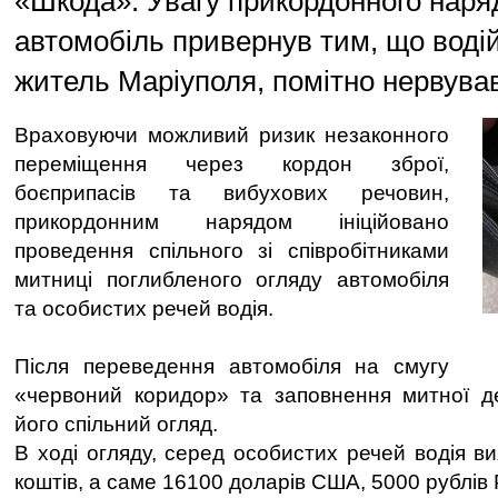
«Шкода». Увагу прикордонного наря
автомобіль привернув тим, що водій
житель Маріуполя, помітно нервува
Враховуючи можливий ризик незаконного
переміщення через кордон зброї,
боєприпасів та вибухових речовин,
прикордонним нарядом ініційовано
проведення спільного зі співробітниками
митниці поглибленого огляду автомобіля
та особистих речей водія.
Після переведення автомобіля на смугу
«червоний коридор» та заповнення митної де
його спільний огляд.
В ході огляду, серед особистих речей водія в
коштів, а саме 16100 доларів США, 5000 рублів 