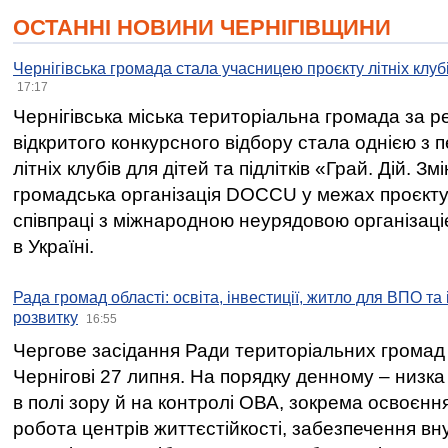
ОСТАННІ НОВИНИ ЧЕРНІГІВЩИНИ
Чернігівська громада стала учасницею проєкту літніх клуб
17:17
Чернігівська міська територіальна громада за 
відкритого конкурсного відбору стала однією з
літніх клубів для дітей та підлітків «Грай. Дій. З
громадська організація DOCCU у межах проєкту 
співпраці з міжнародною неурядовою організаціє
в Україні.
Рада громад області: освіта, інвестиції, житло для ВПО та
розвитку
16:55
Чергове засідання Ради територіальних громад 
Чернігові 27 липня. На порядку денному – низка
в полі зору й на контролі ОВА, зокрема освоєння
робота центрів життєстійкості, забезпечення вн