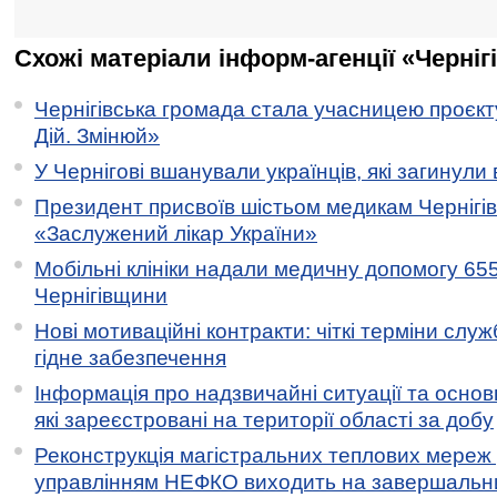
Схожі матеріали інформ-агенції «Черніг
Чернігівська громада стала учасницею проєкту 
Дій. Змінюй»
У Чернігові вшанували українців, які загинули 
Президент присвоїв шістьом медикам Чернігі
«Заслужений лікар України»
Мобільні клініки надали медичну допомогу 65
Чернігівщини
Нові мотиваційні контракти: чіткі терміни служ
гідне забезпечення
Інформація про надзвичайні ситуації та основн
які зареєстровані на території області за добу
Реконструкція магістральних теплових мереж у
управлінням НЕФКО виходить на завершальн