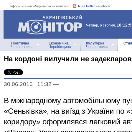
Інформ-агенція «Чернігівський монітор»:
RSS
Twitter
Facebook
Інформ-агенція
«Чернігівський монітор»
18:12:5
Четвер, 6 серпня,
Політична
Економічна
Культурна
Стил
Чернігівщина
Чернігівщина
Чернігівщина
На кордоні вилучили не задекларов
30.06.2016 11:32
—
В міжнародному автомобільному пун
«Сеньківка», на виїзд з України по 
коридору» оформлявся легковий ав