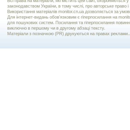
Всі права на матеріали, які містить цей сайт, охороняються у 
законодавством України, в тому числі, про авторське право і 
Використання матерiалiв monitor.cn.ua дозволяється за умов
Для iнтернет-видань обов'язковим є гiперпосилання на monito
для пошукових систем. Посилання та гіперпосилання повинні
виключно в першому чи в другому абзаці тексту.
Матеріали з позначкою (PR) друкуються на правах реклами..