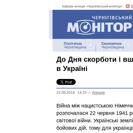
Інформ-агенція «Чернігівський монітор»:
Інформ-агенція
«Чернігівський монітор»
Політична
Економічна
Чернігівщина
Чернігівщина
До Дня скорботи і вш
в Україні
23.06.2016 14:15
—
Агенцiя
Війна між нацистською Німеч
розпочалася 22 червня 1941 ро
світової війни. Українські зем
бойових дій, тому для українц