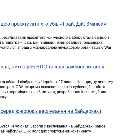
цею проєкту літніх клубів «Грай. Дій. Змінюй»
а результатами відкритого конкурсного відбору стала однією з
та підлітків «Грай. Дій. Змінюй», який реалізує громадська
rward у співпраці з міжнародною неурядовою організацією War
стиції, житло для ВПО та інші важливі питання
ад області відбулося у Чернігові 27 липня. На порядку денному
 контролі ОВА, зокрема освоєння освітніх субвенцій, робота
ішньо переміщених осіб житлом, розроблення інвестиційних
зку.
серед юніорок з веслування на байдарках і
ідбувся чемпіонат Європи з веслування на байдарках і каное
ібрав найсильніших молодих спортсменів континенту.