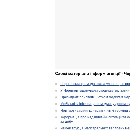
Схожі матеріали інформ-агенції «Че
Чернігівська громада стала учасницею проє
У Чернігові вшанували українців, які загин
Президент присвоїв шістьом медикам Чер
Мобільні клініки надали медичну допомог
Нові мотиваційні контракти: чіткі терміни
Інформація про надзвичайні ситуації та ос
за добу
Реконструкція магістральних теплових ме