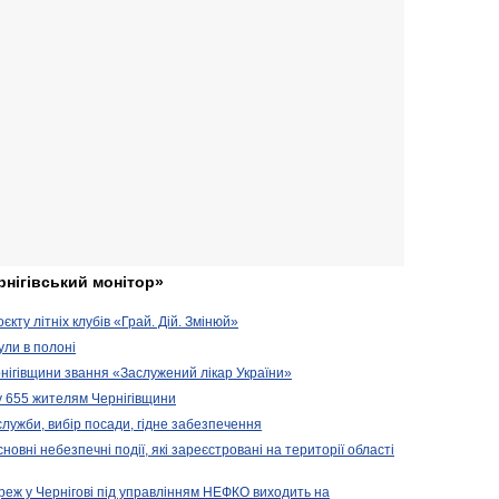
рнігівський монітор»
кту літніх клубів «Грай. Дій. Змінюй»
ули в полоні
нігівщини звання «Заслужений лікар України»
у 655 жителям Чернігівщини
 служби, вибір посади, гідне забезпечення
новні небезпечні події, які зареєстровані на території області
реж у Чернігові під управлінням НЕФКО виходить на