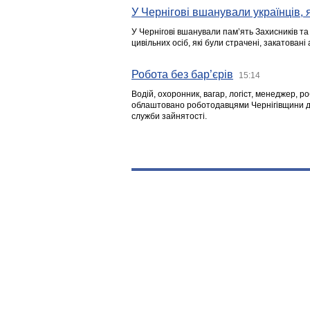
У Чернігові вшанували українців, я
У Чернігові вшанували пам’ять Захисників т
цивільних осіб, які були страчені, закатовані
Робота без бар’єрів
15:14
Водій, охоронник, вагар, логіст, менеджер, 
облаштовано роботодавцями Чернігівщини дл
служби зайнятості.