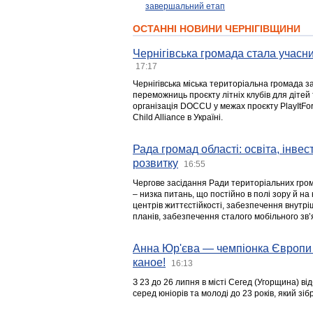
завершальний етап
ОСТАННІ НОВИНИ ЧЕРНІГІВЩИНИ
Чернігівська громада стала учасни
17:17
Чернігівська міська територіальна громада з
переможниць проєкту літніх клубів для дітей 
організація DOCCU у межах проєкту PlayItFo
Child Alliance в Україні.
Рада громад області: освіта, інве
розвитку
16:55
Чергове засідання Ради територіальних гром
– низка питань, що постійно в полі зору й на
центрів життєстійкості, забезпечення внутр
планів, забезпечення сталого мобільного зв’я
Анна Юр'єва — чемпіонка Європи 
каное!
16:13
З 23 до 26 липня в місті Сегед (Угорщина) в
серед юніорів та молоді до 23 років, який з