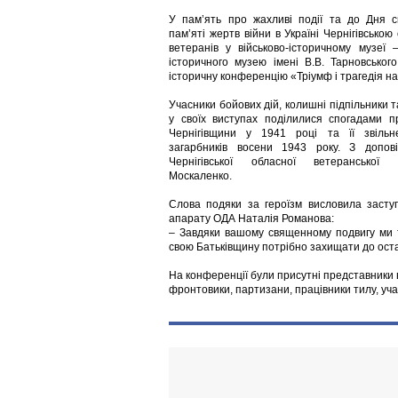
У пам’ять про жахливі події та до Дня 
пам’яті жертв війни в Україні Чернігівсько
ветеранів у військово-історичному музеї – 
історичного музею імені В.В. Тарновськог
історичну конференцію «Тріумф і трагедія н
Учасники бойових дій, колишні підпільники т
у своїх виступах поділилися спогадами п
Чернігівщини у 1941 році та її звільн
загарбників восени 1943 року. З допов
Чернігівської обласної ветеранської 
Москаленко.
Слова подяки за героїзм висловила заступ
апарату ОДА Наталія Романова:
– Завдяки вашому священному подвигу ми т
свою Батьківщину потрібно захищати до остан
На конференції були присутні представники в
фронтовики, партизани, працівники тилу, уча