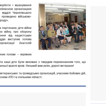
скорботи і вшанування
ю обласною організацією
відділі Чернігівського
о проведено військово-
ароду».
а партизани, діти війни
ро війну, про оборону
ення від нацистських
іддю виступив голова
організації Анатолій
ник голови – керівник
а наші діти були виховані з твердим переконанням того, що
ньої краплі крові. Низький вам уклін, дорогі ветерани!
етеранських та громадських організацій, учасники бойових дій,
сники АТО та очільники області.