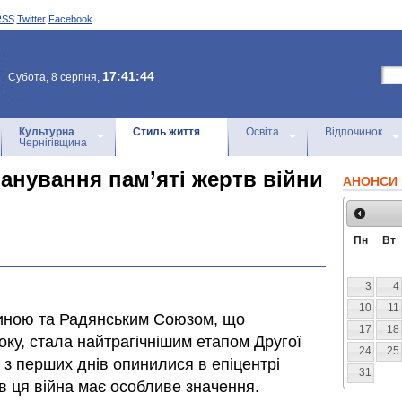
RSS
Twitter
Facebook
17:41:44
Субота, 8 серпня,
Культурна
Стиль життя
Освіта
Відпочинок
Чернігівщина
анування пам’яті жертв війни
АНОНСИ 
Пн
Вт
3
4
10
11
чиною та Радянським Союзом, що
17
18
ку, стала найтрагічнішим етапом Другої
24
25
лі з перших днів опинилися в епіцентрі
31
ів ця війна має особливе значення.