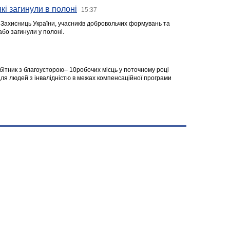
кі загинули в полоні
15:37
а Захисниць України, учасників добровольчих формувань та
 або загинули у полоні.
робітник з благоусторою– 10робочих місць у поточному році
я людей з інвалідністю в межах компенсаційної програми