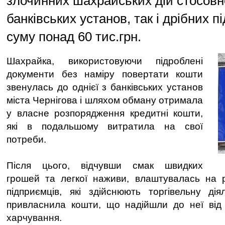
злочинних шахрайських дій стосовн
банківських установ, так і дрібних п
суму понад 60 тис.грн.
Шахрайка, використовуючи підроблені
документи без наміру повертати кошти
звенулась до однієї з банківських установ
міста Чернігова і шляхом обману отримала
у власне розпорядження кредитні кошти,
які в подальшому витратила на свої
потреби.
Після цього, відчувши смак швидких
грошей та легкої наживи, влаштувалась на 
підприємців, які здійснюють торгівельну діял
привласнила кошти, що надійшли до неї від р
харчування.