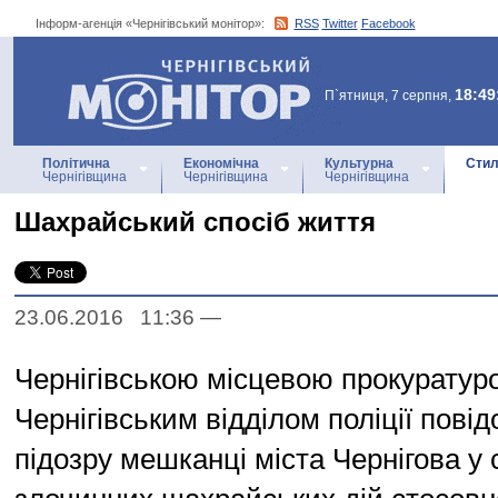
Інформ-агенція «Чернігівський монітор»:
RSS
Twitter
Facebook
Інформ-агенція
«Чернігівський монітор»
18:49
П`ятниця, 7 серпня,
Політична
Економічна
Культурна
Стил
Чернігівщина
Чернігівщина
Чернігівщина
Шахрайський спосіб життя
23.06.2016 11:36
—
Чернігівською місцевою прокуратур
Чернігівським відділом поліції пові
підозру мешканці міста Чернігова у 