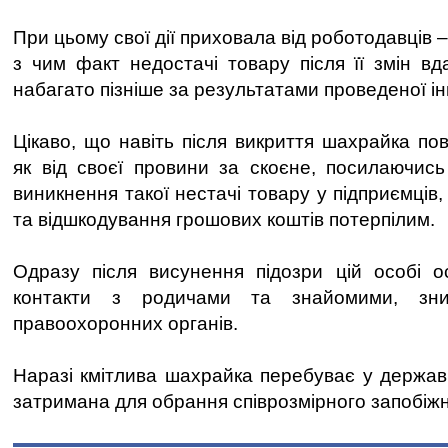
При цьому свої дії приховала від роботодавців –
з чим факт недостачі товару після її змін в
набагато пізніше за результатами проведеної ін
Цікаво, що навіть після викриття шахрайка по
як від своєї провини за скоєне, посилаючис
виникнення такої нестачі товару у підприємців,
та відшкодування грошових коштів потерпілим.
Одразу після висунення підозри цій особі о
контакти з родичами та знайомими, зн
правоохоронних органів.
Наразі кмітлива шахрайка перебуває у держав
затримана для обрання співрозмірного запобіжн