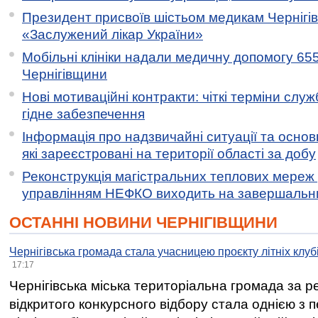
Президент присвоїв шістьом медикам Чернігі
«Заслужений лікар України»
Мобільні клініки надали медичну допомогу 65
Чернігівщини
Нові мотиваційні контракти: чіткі терміни служ
гідне забезпечення
Інформація про надзвичайні ситуації та основн
які зареєстровані на території області за добу
Реконструкція магістральних теплових мереж у
управлінням НЕФКО виходить на завершальн
ОСТАННІ НОВИНИ ЧЕРНІГІВЩИНИ
Чернігівська громада стала учасницею проєкту літніх клуб
17:17
Чернігівська міська територіальна громада за 
відкритого конкурсного відбору стала однією з