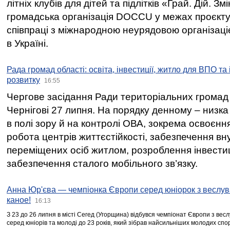
літніх клубів для дітей та підлітків «Грай. Дій. З
громадська організація DOCCU у межах проєкту 
співпраці з міжнародною неурядовою організаціє
в Україні.
Рада громад області: освіта, інвестиції, житло для ВПО та
розвитку
16:55
Чергове засідання Ради територіальних громад 
Чернігові 27 липня. На порядку денному – низка
в полі зору й на контролі ОВА, зокрема освоєння
робота центрів життєстійкості, забезпечення вн
переміщених осіб житлом, розроблення інвестиц
забезпечення сталого мобільного зв’язку.
Анна Юр'єва — чемпіонка Європи серед юніорок з веслув
каное!
16:13
З 23 до 26 липня в місті Сегед (Угорщина) відбувся чемпіонат Європи з вес
серед юніорів та молоді до 23 років, який зібрав найсильніших молодих спо