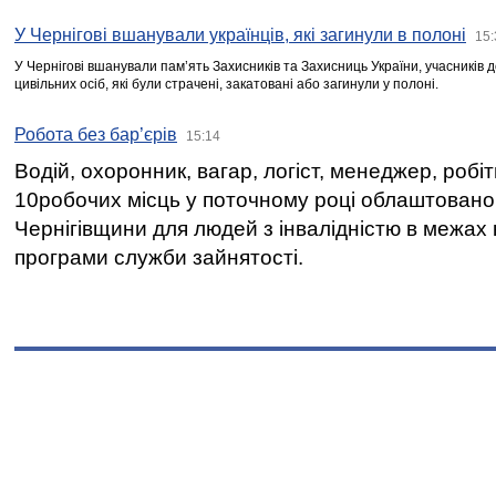
У Чернігові вшанували українців, які загинули в полоні
15:
У Чернігові вшанували пам’ять Захисників та Захисниць України, учасників
цивільних осіб, які були страчені, закатовані або загинули у полоні.
Робота без бар’єрів
15:14
Водій, охоронник, вагар, логіст, менеджер, робі
10робочих місць у поточному році облаштован
Чернігівщини для людей з інвалідністю в межах
програми служби зайнятості.