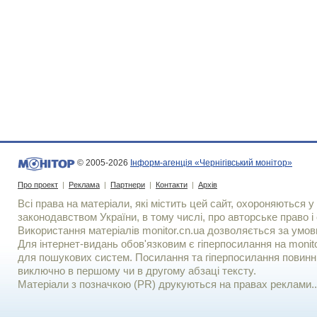
© 2005-2026
Інформ-агенція «Чернігівський монітор»
Про проект
|
Реклама
|
Партнери
|
Контакти
|
Архів
Всі права на матеріали, які містить цей сайт, охороняються у 
законодавством України, в тому числі, про авторське право і 
Використання матерiалiв monitor.cn.ua дозволяється за умов
Для iнтернет-видань обов'язковим є гiперпосилання на monito
для пошукових систем. Посилання та гіперпосилання повинні
виключно в першому чи в другому абзаці тексту.
Матеріали з позначкою (PR) друкуються на правах реклами..