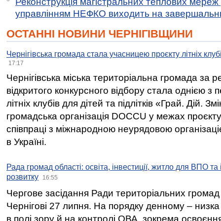
Реконструкція магістральних теплових мереж у
управлінням НЕФКО виходить на завершальн
ОСТАННІ НОВИНИ ЧЕРНІГІВЩИНИ
Чернігівська громада стала учасницею проєкту літніх клуб
17:17
Чернігівська міська територіальна громада за 
відкритого конкурсного відбору стала однією з
літніх клубів для дітей та підлітків «Грай. Дій. З
громадська організація DOCCU у межах проєкту 
співпраці з міжнародною неурядовою організаціє
в Україні.
Рада громад області: освіта, інвестиції, житло для ВПО та
розвитку
16:55
Чергове засідання Ради територіальних громад 
Чернігові 27 липня. На порядку денному – низка
в полі зору й на контролі ОВА, зокрема освоєння