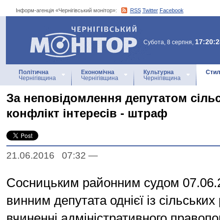
Інформ-агенція «Чернігівський монітор»:
RSS
Twitter
Facebook
Інформ-агенція
«Чернігівський монітор»
17:20:2
Субота, 8 серпня,
Політична
Економічна
Культурна
Стил
Чернігівщина
Чернігівщина
Чернігівщина
За неповідомлення депутатом сільс
конфлікт інтересів - штраф
21.06.2016 07:32
—
Сосницьким районним судом 07.06.
винним депутата однієї із сільських
вчиненні адміністративного правоп