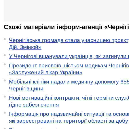
Схожі матеріали інформ-агенції «Черніг
Чернігівська громада стала учасницею проєкту 
Дій. Змінюй»
У Чернігові вшанували українців, які загинули 
Президент присвоїв шістьом медикам Чернігі
«Заслужений лікар України»
Мобільні клініки надали медичну допомогу 65
Чернігівщини
Нові мотиваційні контракти: чіткі терміни служ
гідне забезпечення
Інформація про надзвичайні ситуації та основн
які зареєстровані на території області за добу