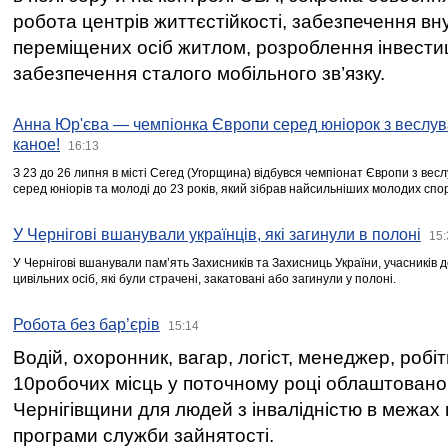
робота центрів життєстійкості, забезпечення вн
переміщених осіб житлом, розроблення інвестиц
забезпечення сталого мобільного зв’язку.
Анна Юр'єва — чемпіонка Європи серед юніорок з веслув
каное!
16:13
З 23 до 26 липня в місті Сегед (Угорщина) відбувся чемпіонат Європи з вес
серед юніорів та молоді до 23 років, який зібрав найсильніших молодих спо
У Чернігові вшанували українців, які загинули в полоні
15:
У Чернігові вшанували пам’ять Захисників та Захисниць України, учасників
цивільних осіб, які були страчені, закатовані або загинули у полоні.
Робота без бар’єрів
15:14
Водій, охоронник, вагар, логіст, менеджер, робі
10робочих місць у поточному році облаштован
Чернігівщини для людей з інвалідністю в межах
програми служби зайнятості.